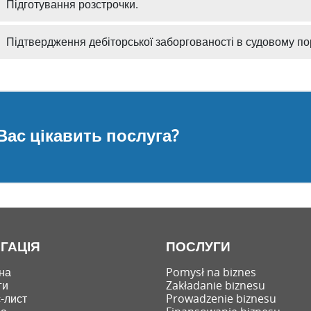
Підготування розстрочки.
Підтвердження дебіторської заборгованості в судовому по
Вас цікавить послуга?
ІГАЦІЯ
ПОСЛУГИ
на
Pomysł na biznes
ги
Zakładanie biznesu
-лист
Prowadzenie biznesu