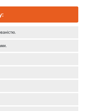
у:
ваністю.
ами.