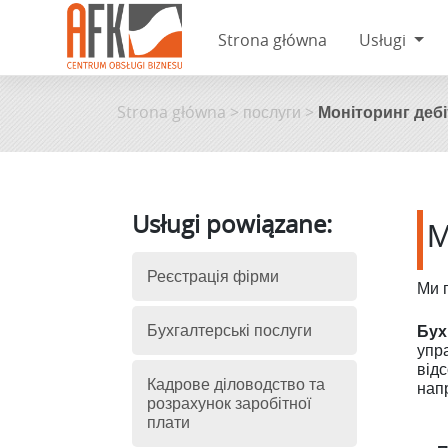
Strona główna
Usługi
Skip
to
Strona główna
>
послуги
>
Моніторинг дебі
content
Usługi powiązane:
М
Реєстрація фірми
Ми 
Бухгалтерські послуги
Бух
упра
відс
Кадрове діловодство та
нап
розрахунок заробітної
плати