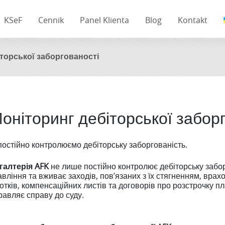
KSeF
Cennik
Panel Klienta
Blog
Kontakt
торської заборгованості
оніторинг дебіторської забор
постійно контролюємо дебіторську заборгованість.
галтерія AFK
не лише постійно контролює дебіторську заборг
вління та вживає заходів, пов’язаних з їх стягненням, врах
отків, компенсаційних листів та договорів про розстрочку п
равляє справу до суду.