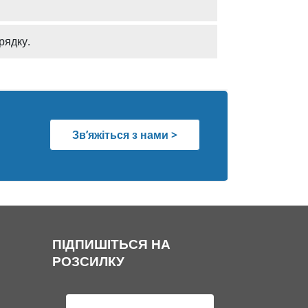
рядку.
Зв’яжіться з нами >
ПІДПИШІТЬСЯ НА
РОЗСИЛКУ