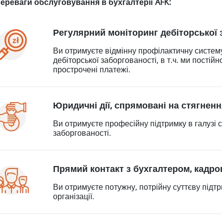
ереваги обслуговування в бухгалтерії AFK:
Регулярний моніторинг дебіторської 
Ви отримуєте відмінну профілактичну систему
дебіторської заборгованості, в т.ч. ми пості
прострочені платежі.
Юридичні дії, спрямовані на стягненн
Ви отримуєте професійну підтримку в галузі с
заборгованості.
Прямий контакт з бухгалтером, кадро
Ви отримуєте потужну, потрійну суттєву підтр
організації.