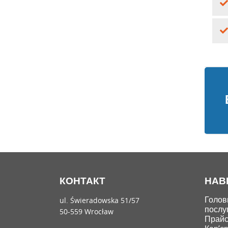
КОНТАКТ
НАВ
Голов
ul. Świeradowska 51/57
послу
50-559 Wrocław
Прайс