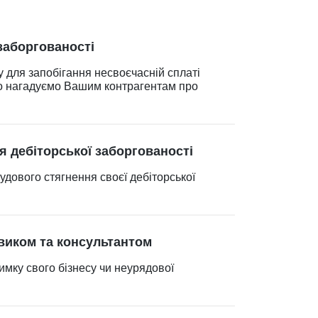
заборгованості
 для запобігання несвоєчасній сплаті
йно нагадуємо Вашим контрагентам про
я дебіторської заборгованості
удового стягнення своєї дебіторської
виком та консультантом
имку свого бізнесу чи неурядової