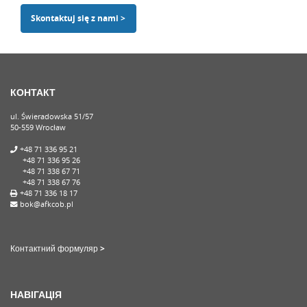
Skontaktuj się z nami >
КОНТАКТ
ul. Świeradowska 51/57
50-559 Wrocław
+48 71 336 95 21
+48 71 336 95 26
+48 71 338 67 71
+48 71 338 67 76
+48 71 336 18 17
bok@afkcob.pl
Контактний формуляр >
НАВІГАЦІЯ