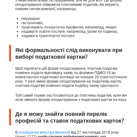
з невеликою кількістю працівників, але не для всіх. Ця форма
оподаткування обмежена платниками податків, які керують
певним типом компанії, наприклад:
перукарня
гастрономія,
практикують позаштатну професію, наприклад, лікаря
надавати освітні послуги, наприклад, уроки по годинах,
надавати транспортні послуги.
Які формальності слід виконувати при
виборі податкової картки?
Щоб підлягати цій формі оподаткування, платник податків
повинен подати відповідну заяву за формою ПДФО-16 до
компетентної податкової інспекції не пізніше 20 січня поточного
року. У разі зміни форми оподаткування на податкову картку
платник податків повинен подати подібну заяву одночасно.
Той самий термін застосовується до платника податків, коли він
хоче змінити форму оподаткування з податкової картки на іншу.
Де я можу знайти повний перелік
професій та ставок податкових карток?
В
оголошенні міністра фінансів
від 27 листопада 2018 року
(пункт 1172)
щодо ставок податкової картки, що