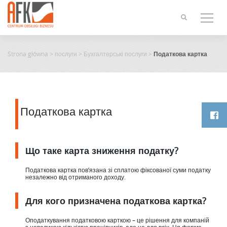
Skip
to
content
Strona główna
>
послуги
>
Бухгалтерські послуги
>
Податкова картка
Податкова картка
Що таке карта зниження податку?
Податкова картка пов’язана зі сплатою фіксованої суми податку
незалежно від отриманого доходу.
Для кого призначена податкова картка?
Оподаткування податковою карткою – це рішення для компаній