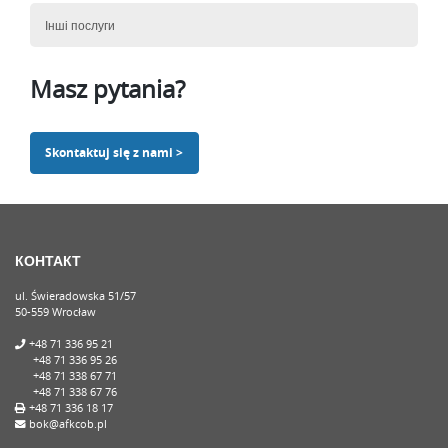
Інші послуги
Masz pytania?
Skontaktuj się z nami >
КОНТАКТ
ul. Świeradowska 51/57
50-559 Wrocław
+48 71 336 95 21
+48 71 336 95 26
+48 71 338 67 71
+48 71 338 67 76
+48 71 336 18 17
bok@afkcob.pl