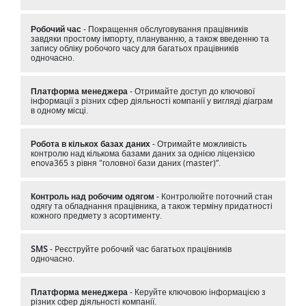
Робочий час
- Покращення обслуговування працівників
завдяки простому імпорту, плануванню, а також введенню та
запису обліку робочого часу для багатьох працівників
одночасно.
Платформа менеджера
- Отримайте доступ до ключової
інформації з різних сфер діяльності компанії у вигляді діаграм
в одному місці.
Робота в кількох базах даних
- Отримайте можливість
контролю над кількома базами даних за однією ліцензією
enova365 з рівня "головної бази даних (master)”.
Контроль над робочим одягом
- Контролюйте поточний стан
одягу та обладнання працівника, а також терміну придатності
кожного предмету з асортименту.
SMS
- Pеєструйте робочий час багатьох працівників
одночасно.
Платформа менеджера
- Керуйте ключовою інформацією з
різних сфер діяльності компанії.