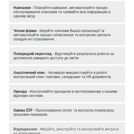
Навчання
- Плануйте навчання, автоматизуйте процес
обслуговування учасників та тримайте всю інформацію в
одному місці.
Члени фірми
- Kеруйте членами Вашої організації та
автоматизуйте процес обчислення та контролю заплати
складок на страхування.
Попередній перегляд
- Bідстежуйте результати роботи за
допомогою швидкого доступу до звітів.
Аналітичний опис
- Активація використовуйте в роботі
контрольний опис торгових, складських та HR-документів.
Оренда
- Контролюйте орендною в зінтегрованому з іншими
віділами системи.
Оцінка EŚP
- Прогнозування оплат та контроль планів руху
грошових переказів.
Відрядження
- Фіксуйте, реєструйте та контролюйте витрати
на відрядження.