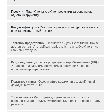
Проекти
- Плануйте та керуйте проектами за допомогою
одного інструменту.
Рахунки-фактури
- Створюйте рахунки-фактури, визначайте
ціни та використовуйте звіти.
Торговий представник
- Працюйте з будь-якого місця і майте
доступ до повної історії контактів з клієнтом та будуйте з ним
стабільні стосунки.
Кадрове діловодство та розрахунок заробітної плати (HR)
-
Управління людськими ресурсами з доступом до повної
інформації про працівників.
Податкова книга
- Оформляйте документи у власній Книзі
доходів і витрат (KPiR).
Торгова книга
- Реєструйте документи та контролюйте
фінанси компанії, ведучи бухгалтерський облік на основі плану
рахунків.