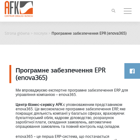
Skip
to
content
Strona główna
>
послуги
>
Програмне забезпечення EPR (enova365)
Програмне забезпечення EPR
(enova365)
Ми впроваджуємо експертне програмне забезпечення ERP для
управління компанією – enova365.
Центр бізнес-сервісу AFK
є уповноваженим представником
enova365. Це висококласне програмне забезпечення ERP, яке
покращує діяльність компанії у багатьох сферах, враховуючи:
бухгалтерський облік, кадрове діловодство, розрахунок
заробітної плати, складання замовлень, автоматичне
опрацювання замовлень та повний контроль над складом.
enova365 – це перша ERP-система, що постачається