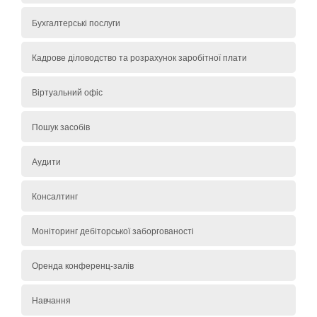
Бухгалтерські послуги
Кадрове діловодство та розрахунок заробітної плати
Віртуальний офіс
Пошук засобів
Аудити
Консалтинг
Моніторинг дебіторської заборгованості
Оренда конференц-залів
Навчання