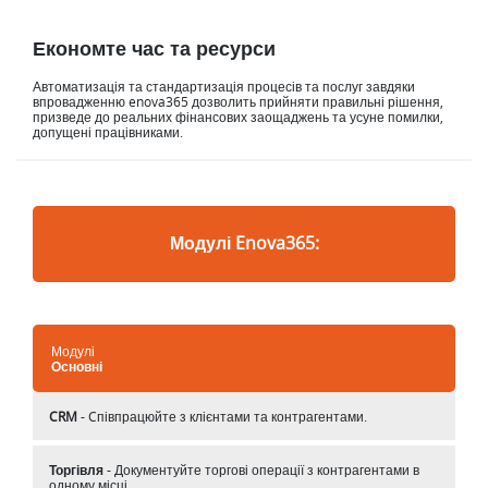
Економте час та ресурси
Автоматизація та стандартизація процесів та послуг завдяки
впровадженню enova365 дозволить прийняти правильні рішення,
призведе до реальних фінансових заощаджень та усуне помилки,
допущені працівниками.
Модулі Enova365:
Модулі
Основні
CRM
- Cпівпрацюйте з клієнтами та контрагентами.
Торгівля
- Документуйте торгові операції з контрагентами в
одному місці.