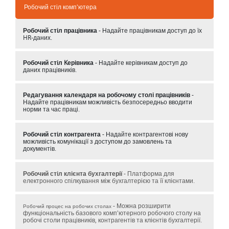
Робочий стіл комп'ютера
Робочий стіл працівника
- Надайте працівникам доступ до їх
HR-даних.
Робочий стіл Kерівника
- Надайте керівникам доступ до
даних працівників.
Редагування календаря на робочому столі працівників
-
Надайте працівникам можливість безпосередньо вводити
норми та час праці.
Робочий стіл контрагента
- Надайте контрагентові нову
можливість комунікації з доступом до замовлень та
документів.
Робочий стіл клієнта бухгалтерії
- Платформа для
електронного спілкування між бухгалтерією та її клієнтами.
- Можна розширити
Робочий процес на робочих столах
функціональність базового комп'ютерного робочого столу на
робочі столи працівників, контрагентів та клієнтів бухгалтерії.