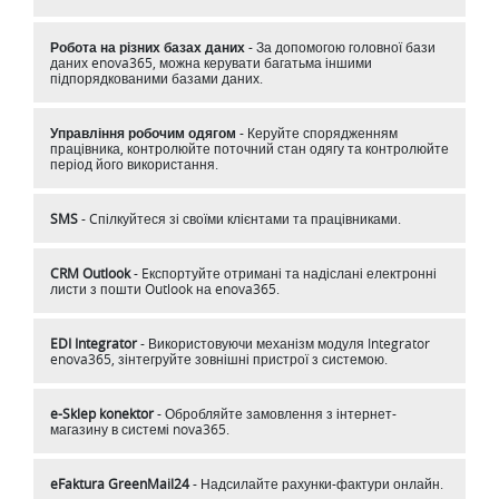
Робота на різних базах даних
- За допомогою головної бази
даних enova365, можна керувати багатьма іншими
підпорядкованими базами даних.
Управління робочим одягом
- Керуйте спорядженням
працівника, контролюйте поточний стан одягу та контролюйте
період його використання.
SMS
- Cпілкуйтеся зі своїми клієнтами та працівниками.
CRM Outlook
- Eкспортуйте отримані та надіслані електронні
листи з пошти Outlook на enova365.
EDI Integrator
- Використовуючи механізм модуля Integrator
enova365, зінтегруйте зовнішні пристрої з системою.
e-Sklep konektor
- Обробляйте замовлення з інтернет-
магазину в системі nova365.
eFaktura GreenMail24
- Надсилайте рахунки-фактури онлайн.