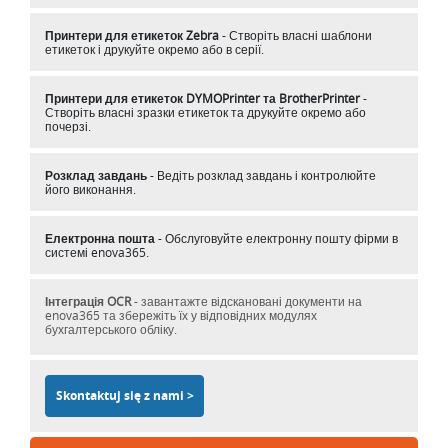
Принтери для етикеток Zebra
- Створіть власні шаблони
етикеток і друкуйте окремо або в серії.
Принтери для етикеток DYMOPrinter та BrotherPrinter
-
Створіть власні зразки етикеток та друкуйте окремо або
почерзі.
Розклад завдань
- Ведіть розклад завдань і контролюйте
його виконання.
Електронна пошта
- Обслуговуйте електронну пошту фірми в
системі enova365.
Інтеграція OCR
- завантажте відскановані документи на
enova365 та збережіть їх у відповідних модулях
бухгалтерського обліку.
Skontaktuj się z nami >