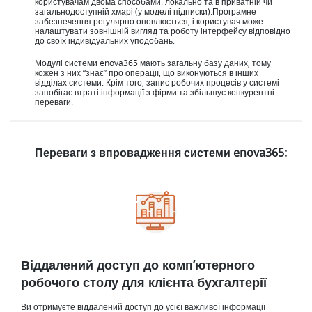
користувачам двома способами: локально та в приватній чи
загальнодоступній хмарі (у моделі підписки).Програмне
забезпечення регулярно оновлюється, і користувач може
налаштувати зовнішній вигляд та роботу інтерфейсу відповідно
до своїх індивідуальних уподобань.
Модулі системи enova365 мають загальну базу даних, тому
кожен з них “знає” про операції, що виконуються в інших
відділах системи. Крім того, запис робочих процесів у системі
запобігає втраті інформації з фірми та збільшує конкурентні
переваги.
Переваги з впровадження системи enova365:
Віддалений доступ до комп’ютерного
робочого столу для клієнта бухгалтерії
Ви отримуєте віддалений доступ до усієї важливої інформації