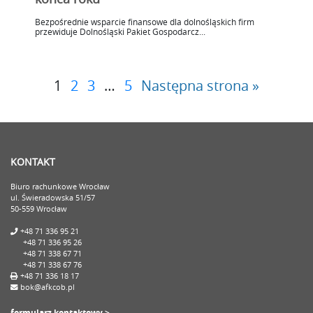
Bezpośrednie wsparcie finansowe dla dolnośląskich firm
przewiduje Dolnośląski Pakiet Gospodarcz...
1
2
3
…
5
Następna strona »
KONTAKT
Biuro rachunkowe Wrocław
ul. Świeradowska 51/57
50-559 Wrocław
+48 71 336 95 21
+48 71 336 95 26
+48 71 338 67 71
+48 71 338 67 76
+48 71 336 18 17
bok@afkcob.pl
formularz kontaktowy >