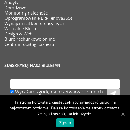
Audyty
Doradztwo
Monitoring należności
Oprogramowanie ERP (enova365)
Wynajem sal konferencyjnych
Wirtualne Biuro
Design & Web
Biuro rachunkowe online
Centrum obsługi biznesu
SUBSKRYBUJ NASZ BIULETYN
Wyrażam zgodę na przetwarzanie moich
danych osobowych (adresu e-mail) zawartych
Ta strona korzysta z ciasteczek aby świadczyć usługi na
w zgłoszeniu,
rozwiń
najwyższym poziomie. Dalsze korzystanie ze strony oznacza,
że zgadzasz się na ich użycie.
Zgoda
Copyright AFK Centrum Obsługi Biznesu Sp. z o.o.