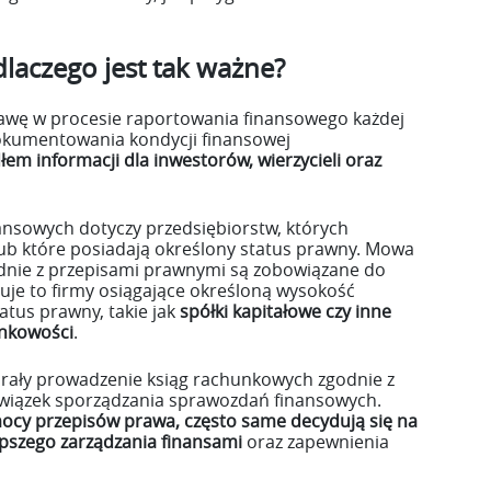
laczego jest tak ważne?
awę w procesie raportowania finansowego każdej
 dokumentowania kondycji finansowej
em informacji dla inwestorów, wierzycieli oraz
nsowych dotyczy przedsiębiorstw, których
ub które posiadają określony status prawny. Mowa
godnie z przepisami prawnymi są zobowiązane do
je to firmy osiągające określoną wysokość
atus prawny, takie jak
spółki kapitałowe czy inne
nkowości
.
brały prowadzenie ksiąg rachunkowych zgodnie z
wiązek sporządzania sprawozdań finansowych.
mocy przepisów prawa, często same decydują się na
epszego zarządzania finansami
oraz zapewnienia