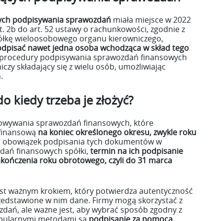
ych podpisywania sprawozdań
miała miejsce w 2022
t. 2b do art. 52 ustawy o rachunkowości, zgodnie z
ółkę wieloosobowego organu kierowniczego,
dpisać nawet jedna osoba wchodząca w skład tego
ie procedury podpisywania sprawozdań finansowych
iczy składający się z wielu osób, umożliwiając
.
 kiedy trzeba je złożyć?
towywania sprawozdań finansowych, które
 finansową
na koniec określonego okresu, zwykle roku
ją obowiązek podpisania tych dokumentów w
dań finansowych spółki,
termin na ich podpisanie
akończenia roku obrotowego, czyli do 31 marca
st ważnym krokiem, który potwierdza autentyczność
edstawione w nim dane. Firmy mogą skorzystać z
ań, ale ważne jest, aby wybrać sposób zgodny z
opularnymi metodami są
podpisanie za pomocą