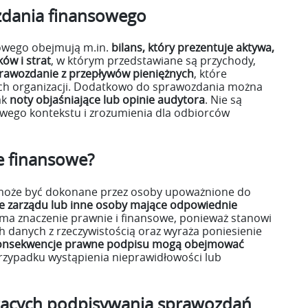
zdania finansowego
owego obejmują m.in.
bilans, który prezentuje aktywa,
ów i strat
, w którym przedstawiane są przychody,
rawozdanie z przepływów pieniężnych
, które
ych organizacji. Dodatkowo do sprawozdania można
ak
noty objaśniające lub opinie audytora
. Nie są
ego kontekstu i zrozumienia dla odbiorców
e finansowe?
może być dokonane przez osoby upoważnione do
e zarządu lub inne osoby mające odpowiednie
ma znaczenie prawnie i finansowe, ponieważ stanowi
 danych z rzeczywistością oraz wyraża poniesienie
onsekwencje prawne podpisu mogą obejmować
rzypadku wystąpienia nieprawidłowości lub
zących podpisywania sprawozdań