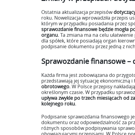
Ostatnia aktualizacja przepisów
dotycząc
roku. Nowelizacja wprowadziła przepis us
którym w przypadku posiadania przez sp
sprawozdanie finansowe będzie mogła po
organu
. Ta zmiana ma na celu ułatwien
dla spółek, które posiadają organ kierown
podpisanie dokumentu przez jedną z nich
Sprawozdanie finansowe – do
Każda firma jest zobowiązana do przygo
przedstawiają jej sytuację ekonomiczną i
obrotowego
. W Polsce przepisy nakłada
określonym czasie. W przypadku sprawoz
upływa zwykle po trzech miesiącach od z
kolejnego roku
.
Podpisanie sprawozdania finansowego je
dokumentu oraz odpowiedzialność za prz
różnych sposobów podpisywania sprawozd
obowiązującymi przepisami. W Polsce p