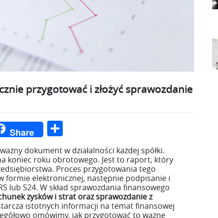
cznie przygotować i złożyć sprawozdanie
ger
int
Podziel
Share
się
ażny dokument w działalności każdej spółki.
a koniec roku obrotowego. Jest to raport, który
rzedsiębiorstwa. Proces przygotowania tego
formie elektronicznej, następnie podpisanie i
KRS lub S24. W skład sprawozdania finansowego
chunek zysków i strat oraz sprawozdanie z
starcza istotnych informacji na temat finansowej
czegółowo omówimy, jak przygotować to ważne