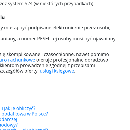
przez system S24 (w niektórych przypadkach).
ia
y muszą być podpisane elektronicznie przez osobę
zaufany, a numer PESEL tej osoby musi być ujawniony
ię skomplikowane i czasochłonne, nawet pomimo
iuro rachunkowe
oferuje profesjonalne doradztwo i
 klientom prowadzenie zgodnej z przepisami
szczegółów oferty:
usługi księgowe
.
 jak je obliczyć?
a podatkowa w Polsce?
odarczej
chodowy?