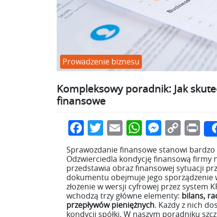
Prowadzenie biznesu
Kompleksowy poradnik: Jak skute
finansowe
Facebook
Twitter
Email
WhatsApp
Messen
Copy
Pr
Link
Sprawozdanie finansowe stanowi bardzo w
Odzwierciedla kondycję finansową firmy n
przedstawia obraz finansowej sytuacji p
dokumentu obejmuje jego sporządzenie w 
złożenie w wersji cyfrowej przez system 
wchodzą trzy główne elementy:
bilans, ra
przepływów pieniężnych
. Każdy z nich do
kondycji spółki. W naszym poradniku sz