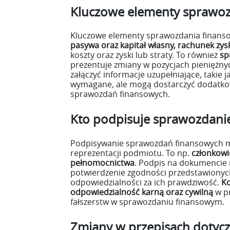
Kluczowe elementy sprawo
Kluczowe elementy sprawozdania finans
pasywa oraz kapitał własny, rachunek zysk
koszty oraz zyski lub straty. To również
sp
prezentuje zmiany w pozycjach pieniężn
załączyć informacje uzupełniające, takie j
wymagane, ale mogą dostarczyć dodatkow
sprawozdań finansowych.
Kto podpisuje sprawozdani
Podpisywanie sprawozdań finansowych 
reprezentacji podmiotu. To np.
członkowi
pełnomocnictwa
. Podpis na dokumencie 
potwierdzenie zgodności przedstawionych
odpowiedzialności za ich prawdziwość.
K
odpowiedzialność karną oraz cywilną
w p
fałszerstw w sprawozdaniu finansowym.
Zmiany w przepisach dotyc