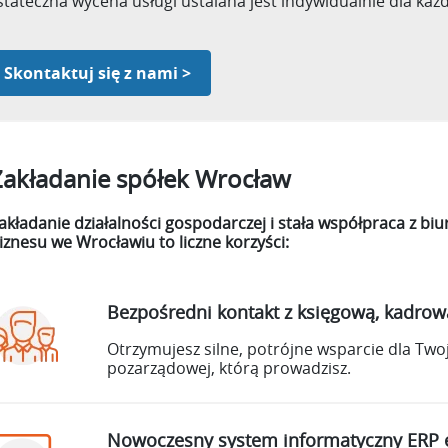
tateczna wycena usługi ustalana jest indywidualnie dla każd
Skontaktuj się z nami >
Zakładanie spółek Wrocław
akładanie działalności gospodarczej i stała współpraca z
iznesu we Wrocławiu to liczne korzyści:
Bezpośredni kontakt z księgową, kadrow
Otrzymujesz silne, potrójne wsparcie dla Twoj
pozarządowej, którą prowadzisz.
Nowoczesny system informatyczny ERP