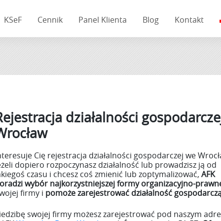
KSeF
Cennik
Panel Klienta
Blog
Kontakt
Rejestracja działalności gospodarcze
Wrocław
nteresuje Cię rejestracja działalności gospodarczej we Wroc
eżeli dopiero rozpoczynasz działalność lub prowadzisz ją od
akiegoś czasu i chcesz coś zmienić lub zoptymalizować,
AFK
oradzi wybór najkorzystniejszej formy organizacyjno-prawn
wojej firmy i
pomoże zarejestrować działalność gospodarcz
iedzibę swojej firmy możesz zarejestrować pod naszym adr