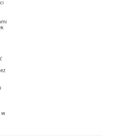
ci
ami
ek
ć
ież
i
 w