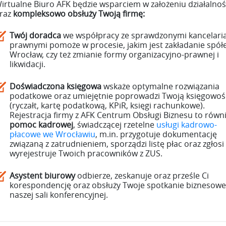
irtualne Biuro AFK będzie wsparciem w założeniu działalnoś
raz
kompleksowo obsłuży Twoją firmę:
Twój doradca
we współpracy ze sprawdzonymi kancelari
prawnymi pomoże w procesie, jakim jest zakładanie spół
Wrocław, czy też zmianie formy organizacyjno-prawnej i
likwidacji.
Doświadczona księgowa
wskaże optymalne rozwiązania
podatkowe oraz umiejętnie poprowadzi Twoją księgowoś
(ryczałt, kartę podatkową, KPiR, księgi rachunkowe).
Rejestracja firmy z AFK Centrum Obsługi Biznesu to równ
pomoc kadrowej
, świadczącej rzetelne
usługi kadrowo-
płacowe we Wrocławiu
, m.in. przygotuje dokumentację
związaną z zatrudnieniem, sporządzi listę płac oraz zgłosi 
wyrejestruje Twoich pracowników z ZUS.
Asystent biurowy
odbierze, zeskanuje oraz prześle Ci
korespondencję oraz obsłuży Twoje spotkanie biznesowe
naszej sali konferencyjnej.