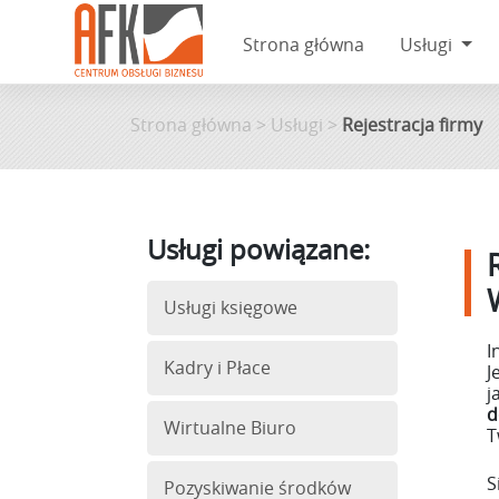
Strona główna
Usługi
Skip
to
Strona główna
>
Usługi
>
Rejestracja firmy
content
Usługi powiązane:
Usługi księgowe
I
Kadry i Płace
J
j
d
Wirtualne Biuro
T
S
Pozyskiwanie środków