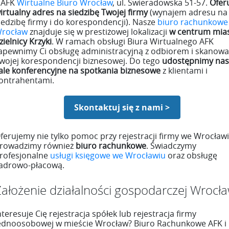
 AFK
Wirtualne Biuro Wrocław
, ul. Świeradowska 51-57.
Ofer
irtualny adres na siedzibę Twojej firmy
(wynajem adresu na
iedzibę firmy i do korespondencji). Nasze
biuro rachunkowe
rocław
znajduje się w prestiżowej lokalizacji
w centrum mia
zielnicy Krzyki
. W ramach obsługi Biura Wirtualnego AFK
apewnimy Ci obsługę administracyjną z odbiorem i skanow
wojej korespondencji biznesowej. Do tego
udostępnimy nas
ale konferencyjne na spotkania biznesowe
z klientami i
ontrahentami.
Skontaktuj się z nami >
ferujemy nie tylko pomoc przy rejestracji firmy we Wrocławi
rowadzimy również
biuro rachunkowe
. Świadczymy
rofesjonalne
usługi księgowe we Wrocławiu
oraz obsługę
adrowo-płacową.
ałożenie działalności gospodarczej Wrocł
nteresuje Cię rejestracja spółek lub rejestracja firmy
ednoosobowej w mieście Wrocław? Biuro Rachunkowe AFK i