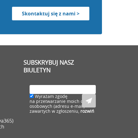
Skontaktuj się z nami >
SUBSKRYBUJ NASZ
BIULETYN
Wyrażam zgodę
na przetwarzanie moich danych
osobowych (adresu e-mail)
zawartych w zgłoszeniu,
rozwiń
va365)
ch