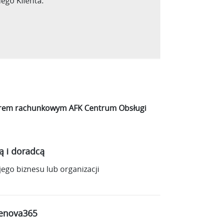
ego Klienta.
 biurem rachunkowym AFK Centrum Obsługi
ą i doradcą
ego biznesu lub organizacji
 enova365