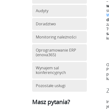
–
w
s
Audyty
W
d
Doradztwo
z
T
s
Monitoring należności
k
Oprogramowanie ERP
(enova365)
O
Wynajem sal
P
konferencyjnych
p
k
Pozostałe usługi
Z
Masz pytania?
I
j