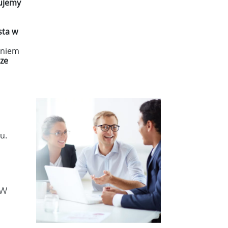
ujemy
sta w
aniem
ze
u.
aw