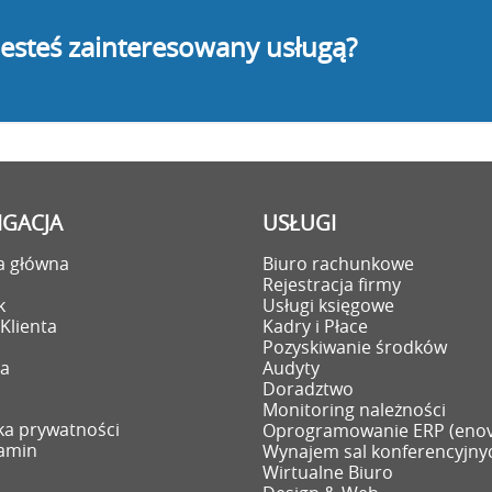
Jesteś zainteresowany usługą?
GACJA
USŁUGI
a główna
Biuro rachunkowe
i
Rejestracja firmy
k
Usługi księgowe
Klienta
Kadry i Płace
Pozyskiwanie środków
ra
Audyty
Doradztwo
Monitoring należności
yka prywatności
Oprogramowanie ERP (eno
amin
Wynajem sal konferencyjny
Wirtualne Biuro