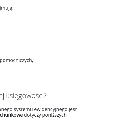
jmują:
g pomocniczych,
j księgowości?
onego systemu ewidencyjnego jest
rachunkowe
dotyczy poniższych