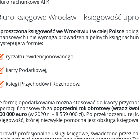
iuro rachunkowe AFK.
Biuro księgowe Wrocław – księgowość upr
proszczona księgowość we Wrocławiu i w całej Polsce
poleg
inansowych i nie wymaga prowadzenia pełnych ksiąg rachu
ystępuje w formie:
ryczałtu ewidencjonowanego,
karty Podatkowej,
księgi Przychodów i Rozchodów.
ę formę opodatkowania można stosować do kwoty przychod
peracji finansowych za
poprzedni rok obrotowy (wraz z kwo
00 000 euro
(w 2020 r. – 8 559 000 zł). Po przekroczeniu tej 
sięgowość, której niezwykle pomocna jest obsługa księgowa
prawdź profesjonalne usługi księgowe, świadczone przez n