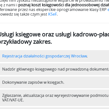
zięki nim zyskasz niezastąpione wsparcie w prowadzeniu Two
ię z nami i
poznaj koszt księgowości dla jednoosobowej dzia
ferowane przez nas eksperckie oprogramowanie klasy ERP
owiedz się także czym jest
KSeF
.
Usługi księgowe oraz usługi kadrowo-pł
przykładowy zakres.
Rejestracja działalności gospodarczej Wrocław
.
Nadzór głównego księgowego nad prowadzoną dokumenta
Dokonywanie zapisów w księgach.
Zgłaszanie, aktualizacja oraz wyrejestrowywanie podmiot
VAT/VAT-UE.