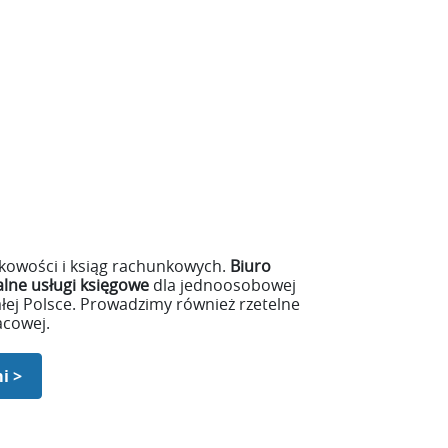
nkowości i ksiąg rachunkowych.
Biuro
lne usługi księgowe
dla jednoosobowej
ałej Polsce. Prowadzimy również rzetelne
acowej.
i >