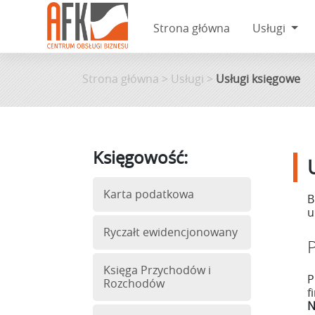
Strona główna
Usługi
Skip
to
Strona główna
>
Usługi
>
Usługi księgowe
content
Księgowość:
Karta podatkowa
B
u
Ryczałt ewidencjonowany
Księga Przychodów i
P
Rozchodów
f
N