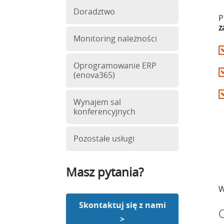
Doradztwo
P
z
Monitoring należności
Oprogramowanie ERP
(enova365)
Wynajem sal
konferencyjnych
Pozostałe usługi
Masz pytania?
W
Skontaktuj się z nami
>