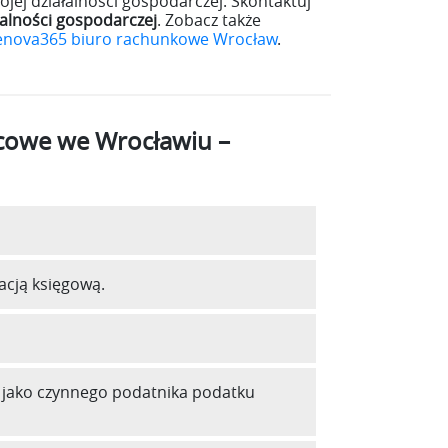
jej działalności gospodarczej. Skontaktuj
łalności gospodarczej
. Zobacz także
enova365 biuro rachunkowe Wrocław
.
acowe we Wrocławiu –
cją księgową.
u jako czynnego podatnika podatku