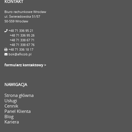
KONTAKT
Biuro rachunkowe Wrocław
ul. Świeradowska 51/57
50-559 Wrocław
+48 71 336 95 21
+48 71 336 95 26
+48 71 338 67 71
+48 71 338 67 76
+48 71 336 18 17
bok@afkcob.pl
formularz kontaktowy >
NAWIGACJA
Strona główna
Usługi
Cennik
Panel Klienta
Blog
Kariera