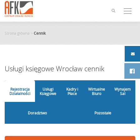
Skip
to
content
Strona główna
>
Cennik
Usługi księgowe Wrocław cennik
Rejestracja
Usługi
Kadry i
Wirtualne
Wynajem
Działalności
Księgowe
Płace
Biuro
Sal
Doradztwo
Pozostałe