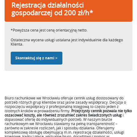
Rejestracja działalności
gospodarczej od 200 zł/h*
*Powyższa cena jest ceną orientacyjną netto.
Ostateczna wycena usługi ustalana jest indywidualnie dla każdego
Klienta.
Skontaktuj się z nami >
Biuro rachunkowe we Wrocławiu oferuje cennik usług dostosowany do
potrzeb różnych grup klientów oraz jasne zasady współpracy. Decyzja o
rozpoczęciu współpracy z profesjonalną księgową to często jeden z
istotnych kroków w prowadzeniu firmy.
Przejrzysty cennik pozwala nie tylko
oszacować koszty, ale również zrozumieć zakres świadczonych usług
i
dopasować ofertę do indywidualnych potrzeb. W naszym biurze
rachunkowym we Wrocławiu stawiamy na pełną transparentność –
zarówno w zakresie rozliczeń, jak i sposobu działania. Oferujemy
kompleksową obsługę obejmującą m.in. rejestrację działalności, usługi
księgowe, kadry i płace, wirtualne biuro, doradztwo i pomoc w