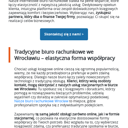
Nasze internetowe biuro rachunkowe stawia na pełne wsparcie, które
łączy elastyczność z najwyższą jakością usług. Dedykowany opiekun
klienta, intuicyjna platforma oraz zespół doświadczonych księgowych
zapewniają komfort i bezpieczeństwo. Wybierając nas,
zyskujesz
partnera, który dba o finanse Twojej firmy
, pozwalając Ci skupić się na
realizacji celów biznesowych.
Skontaktuj się z nami >
Tradycyjne biuro rachunkowe we
Wrocławiu – elastyczna forma współpracy
Chociaż usługi księgowe online cieszą się ogromną popularnością,
wiemy, że nie każdy przedsiębiorca preferuje w pełni zdalną
współpracę. Dlatego nasze biuro łączy zalety nowoczesnych
technologii z tradycyjną obsługą.
Klienci, którzy wolą osobisty
kontakt, mogą skorzystać z naszych usług stacjonarnych w biurze
we Wrocławiu
. Tu spotkasz się z księgowymi i doradcami, którzy
pomogą w rozwiązywaniu bieżących problemów, udzielą
wyjaśnień czy doradzą w zakresie optymalizacji podatkowej.
Nasze biuro rachunkowe Wrocław
to miejsce, gdzie
profesjonalizm spotyka się z indywidualnym podejściem.
Zapewniamy
tę samą jakość obsługi zarówno online, jak i w formie
stacjonarnej
, co pozwala na elastyczne dostosowanie formy
współpracy do Twoich potrzeb. Bez względu na to, czy wybierzesz
księgowość zdalną, czy preferujesz tradycyjne spotkania w biurze,