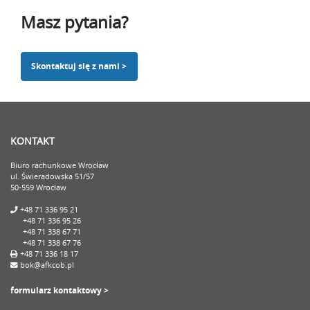
Masz pytania?
Skontaktuj się z nami >
KONTAKT
Biuro rachunkowe Wrocław
ul. Świeradowska 51/57
50-559 Wrocław
+48 71 336 95 21
+48 71 336 95 26
+48 71 338 67 71
+48 71 338 67 76
+48 71 336 18 17
bok@afkcob.pl
formularz kontaktowy >