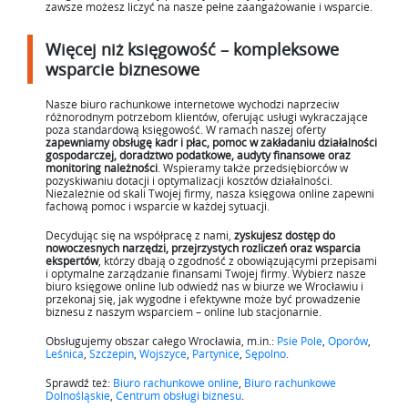
zawsze możesz liczyć na nasze pełne zaangażowanie i wsparcie.
Więcej niż księgowość – kompleksowe
wsparcie biznesowe
Nasze biuro rachunkowe internetowe wychodzi naprzeciw
różnorodnym potrzebom klientów, oferując usługi wykraczające
poza standardową księgowość. W ramach naszej oferty
zapewniamy obsługę kadr i płac, pomoc w zakładaniu działalności
gospodarczej, doradztwo podatkowe, audyty finansowe oraz
monitoring należności
. Wspieramy także przedsiębiorców w
pozyskiwaniu dotacji i optymalizacji kosztów działalności.
Niezależnie od skali Twojej firmy, nasza księgowa online zapewni
fachową pomoc i wsparcie w każdej sytuacji.
Decydując się na współpracę z nami,
zyskujesz dostęp do
nowoczesnych narzędzi, przejrzystych rozliczeń oraz wsparcia
ekspertów
, którzy dbają o zgodność z obowiązującymi przepisami
i optymalne zarządzanie finansami Twojej firmy. Wybierz nasze
biuro księgowe online lub odwiedź nas w biurze we Wrocławiu i
przekonaj się, jak wygodne i efektywne może być prowadzenie
biznesu z naszym wsparciem – online lub stacjonarnie.
Obsługujemy obszar całego Wrocławia, m.in.:
Psie Pole
,
Oporów
,
Leśnica
,
Szczepin
,
Wojszyce
,
Partynice
,
Sępolno
.
Sprawdź też:
Biuro rachunkowe online
,
Biuro rachunkowe
Dolnośląskie
,
Centrum obsługi biznesu
.