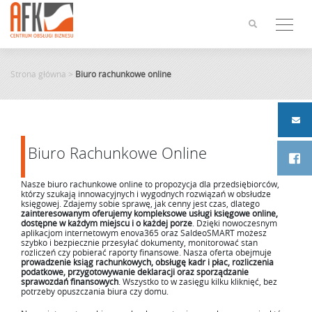
Skip
to
content
Strona główna
>
Biuro rachunkowe online
Biuro Rachunkowe Online
Nasze biuro rachunkowe online to propozycja dla przedsiębiorców,
którzy szukają innowacyjnych i wygodnych rozwiązań w obsłudze
księgowej. Zdajemy sobie sprawę, jak cenny jest czas, dlatego
zainteresowanym oferujemy kompleksowe usługi księgowe online,
dostępne w każdym miejscu i o każdej porze
. Dzięki nowoczesnym
aplikacjom internetowym enova365 oraz SaldeoSMART możesz
szybko i bezpiecznie przesyłać dokumenty, monitorować stan
rozliczeń czy pobierać raporty finansowe. Nasza oferta obejmuje
prowadzenie ksiąg rachunkowych, obsługę kadr i płac, rozliczenia
podatkowe, przygotowywanie deklaracji oraz sporządzanie
sprawozdań finansowych
. Wszystko to w zasięgu kilku kliknięć, bez
potrzeby opuszczania biura czy domu.