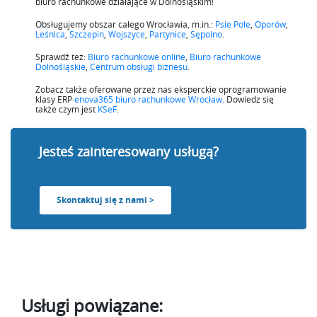
biuro rachunkowe działające w Dolnośląskim!
Obsługujemy obszar całego Wrocławia, m.in.:
Psie Pole
,
Oporów
,
Leśnica
,
Szczepin
,
Wojszyce
,
Partynice
,
Sępolno
.
Sprawdź też:
Biuro rachunkowe online
,
Biuro rachunkowe
Dolnośląskie
,
Centrum obsługi biznesu
.
Zobacz także oferowane przez nas eksperckie oprogramowanie
klasy ERP
enova365 biuro rachunkowe Wrocław
. Dowiedz się
także czym jest
KSeF
.
Jesteś zainteresowany usługą?
Skontaktuj się z nami >
Usługi powiązane: