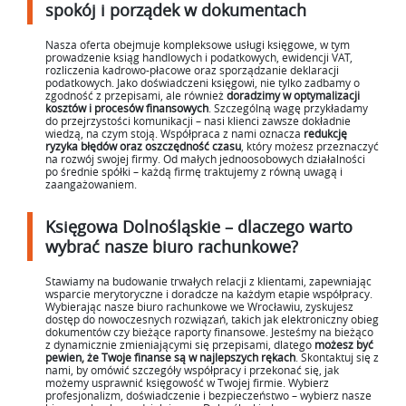
spokój i porządek w dokumentach
Nasza oferta obejmuje kompleksowe usługi księgowe, w tym
prowadzenie ksiąg handlowych i podatkowych, ewidencji VAT,
rozliczenia kadrowo-płacowe oraz sporządzanie deklaracji
podatkowych. Jako doświadczeni księgowi, nie tylko zadbamy o
zgodność z przepisami, ale również
doradzimy w optymalizacji
kosztów i procesów finansowych
. Szczególną wagę przykładamy
do przejrzystości komunikacji – nasi klienci zawsze dokładnie
wiedzą, na czym stoją. Współpraca z nami oznacza
redukcję
ryzyka błędów oraz oszczędność czasu
, który możesz przeznaczyć
na rozwój swojej firmy. Od małych jednoosobowych działalności
po średnie spółki – każdą firmę traktujemy z równą uwagą i
zaangażowaniem.
Księgowa Dolnośląskie – dlaczego warto
wybrać nasze biuro rachunkowe?
Stawiamy na budowanie trwałych relacji z klientami, zapewniając
wsparcie merytoryczne i doradcze na każdym etapie współpracy.
Wybierając nasze biuro rachunkowe we Wrocławiu, zyskujesz
dostęp do nowoczesnych rozwiązań, takich jak elektroniczny obieg
dokumentów czy bieżące raporty finansowe. Jesteśmy na bieżąco
z dynamicznie zmieniającymi się przepisami, dlatego
możesz być
pewien, że Twoje finanse są w najlepszych rękach
. Skontaktuj się z
nami, by omówić szczegóły współpracy i przekonać się, jak
możemy usprawnić księgowość w Twojej firmie. Wybierz
profesjonalizm, doświadczenie i bezpieczeństwo – wybierz nasze