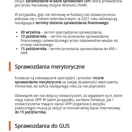
złożyć
sprawozdanie w bazie sprawozdań OPP
, która prowadzona
jest przez Narodowy Instytut Wolności (NIW).
W przypadku, gdy rok obrotowy w fundacji lub stowarzyszeniu
pokrywa się z rokiem kalendarzowym, w 2021 roku obowiązują
następujące
terminy złożenia sprawozdania finansowego
:
30 września
– termin sporządzenia sprawozdania,
10 października
– termin na przesłanie sprawozdania
finansowego zatwierdzonego przez odpowiednie władze do
urzędu skarbowego
15 października
– termin przesłania sprawozdania do KRS i
NIW.
Sprawozdania merytoryczne
Fundacje są zobowiązane sporządzić i przesłać
roczne
sprawozdanie merytoryczne
ze swojej działalności właściwemu
ministrowi, do końca następnego roku za rok poprzedni.
Obowiązek ten nie dotyczy stowarzyszeń, za wyjątkiem tych, które
mają status OPP. W takim przypadku, zarówno fundacje, jak i
stowarzyszenia mające status OPP (organizacji pożytku
publicznego) muszą je złożyć w ministerialnej bazie internetowej
do 15
października.
Sprawozdania do GUS