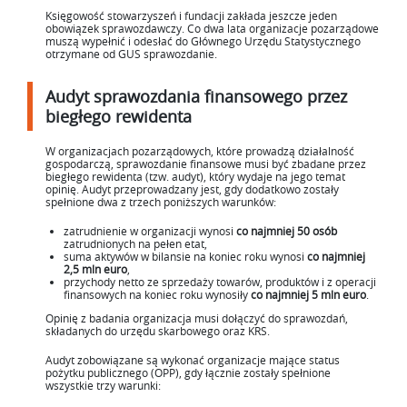
Księgowość stowarzyszeń i fundacji zakłada jeszcze jeden
obowiązek sprawozdawczy. Co dwa lata organizacje pozarządowe
muszą wypełnić i odesłać do Głównego Urzędu Statystycznego
otrzymane od GUS sprawozdanie.
Audyt sprawozdania finansowego przez
biegłego rewidenta
W organizacjach pozarządowych, które prowadzą działalność
gospodarczą, sprawozdanie finansowe musi być zbadane przez
biegłego rewidenta (tzw. audyt), który wydaje na jego temat
opinię. Audyt przeprowadzany jest, gdy dodatkowo zostały
spełnione dwa z trzech poniższych warunków:
zatrudnienie w organizacji wynosi
co najmniej 50 osób
zatrudnionych na pełen etat,
suma aktywów w bilansie na koniec roku wynosi
co najmniej
2,5 mln euro
,
przychody netto ze sprzedaży towarów, produktów i z operacji
finansowych na koniec roku wynosiły
co najmniej 5 mln euro
.
Opinię z badania organizacja musi dołączyć do sprawozdań,
składanych do urzędu skarbowego oraz KRS.
Audyt zobowiązane są wykonać organizacje mające status
pożytku publicznego (OPP), gdy łącznie zostały spełnione
wszystkie trzy warunki: