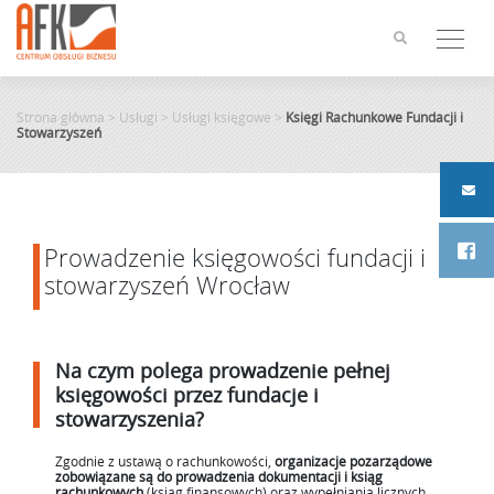
Skip
to
content
Strona główna
>
Usługi
>
Usługi księgowe
>
Księgi Rachunkowe Fundacji i
Stowarzyszeń
Prowadzenie księgowości fundacji i
stowarzyszeń Wrocław
Na czym polega prowadzenie pełnej
księgowości przez fundacje i
stowarzyszenia?
Zgodnie z ustawą o rachunkowości,
organizacje pozarządowe
zobowiązane są do prowadzenia dokumentacji i ksiąg
rachunkowych
(ksiąg finansowych) oraz wypełniania licznych