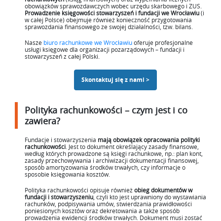
obowiązków sprawozdawczych wobec urzędu skarbowego i ZUS.
Prowadzenie księgowości stowarzyszeń i fundacji we Wrocławiu
(i
w całej Polsce) obejmuje również konieczność przygotowania
sprawozdania finansowego ze swojej działalności, tzw. bilans.
Nasze
biuro rachunkowe we Wrocławiu
oferuje profesjonalne
usługi księgowe dla organizacji pozarządowych – fundacji i
stowarzyszeń z całej Polski.
Skontaktuj się z nami >
Polityka rachunkowości – czym jest i co
zawiera?
Fundacje i stowarzyszenia
mają obowiązek opracowania polityki
rachunkowości
. Jest to dokument określający zasady finansowe,
według których prowadzone są księgi rachunkowe, np.: plan kont,
zasady przechowywania i archiwizacji dokumentacji finansowej,
sposób amortyzowania środków trwałych, czy informacje o
sposobie księgowania kosztów.
Polityka rachunkowości opisuje również
obieg dokumentów w
fundacji i stowarzyszeniu
, czyli kto jest uprawniony do wystawiania
rachunków, podpisywania umów, stwierdzania prawidłowości
poniesionych kosztów oraz dekretowania a także sposób
prowadzenia ewidencji środków trwałych. Dokument musi zostać