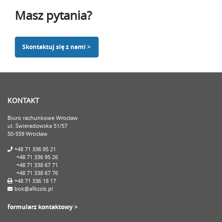
Masz pytania?
Skontaktuj się z nami >
KONTAKT
Biuro rachunkowe Wrocław
ul. Świeradowska 51/57
50-559 Wrocław
+48 71 336 95 21
+48 71 336 95 26
+48 71 338 67 71
+48 71 338 67 76
+48 71 336 18 17
bok@afkcob.pl
formularz kontaktowy >