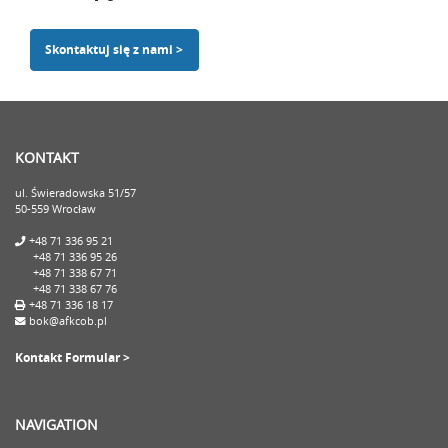
Skontaktuj się z nami >
KONTAKT
ul. Świeradowska 51/57
50-559 Wrocław
+48 71 336 95 21
+48 71 336 95 26
+48 71 338 67 71
+48 71 338 67 76
+48 71 336 18 17
bok@afkcob.pl
Kontakt Formular >
NAVIGATION