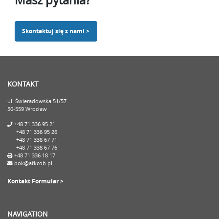
Skontaktuj się z nami >
KONTAKT
ul. Świeradowska 51/57
50-559 Wrocław
+48 71 336 95 21
+48 71 336 95 26
+48 71 338 67 71
+48 71 338 67 76
+48 71 336 18 17
bok@afkcob.pl
Kontakt Formular >
NAVIGATION