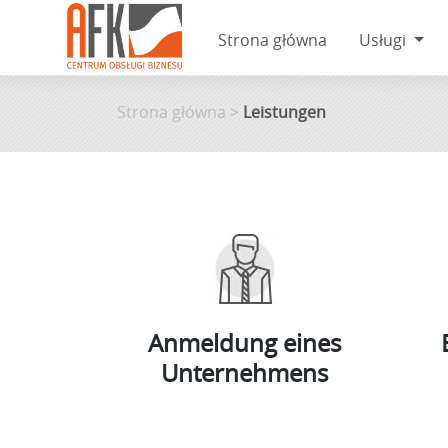
Strona główna
Usługi
Skip
to
Strona główna
>
Leistungen
content
Anmeldung eines
Unternehmens