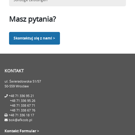
Masz pytania?
Skontaktuj się z nami >
KONTAKT
ul. Świeradowska 51/57
50-559 Wrocław
+48 71 336 95 21
+48 71 336 95 26
+48 71 338 67 71
+48 71 338 67 76
+48 71 336 18 17
bok@afkcob.pl
Kontakt Formular >