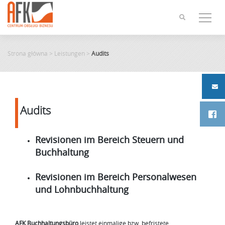
Skip
to
content
Strona główna
>
Leistungen
>
Audits
Audits
Revisionen im Bereich Steuern und
Buchhaltung
Revisionen im Bereich Personalwesen
und Lohnbuchhaltung
AFK Buchhaltungsbüro
leistet einmalige bzw. befristete