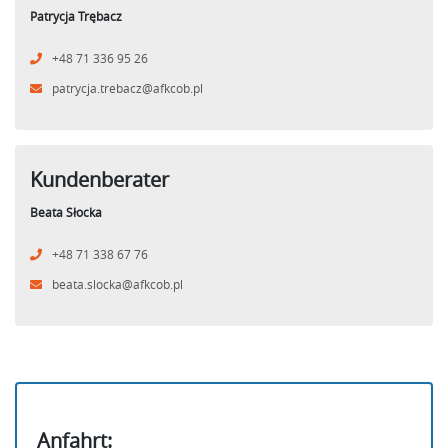
Patrycja Trębacz
+48 71 336 95 26
patrycja.trebacz@afkcob.pl
Kundenberater
Beata Słocka
+48 71 338 67 76
beata.slocka@afkcob.pl
Anfahrt: