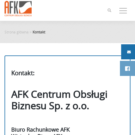
Skip
to
content
Strona główna
>
Kontakt
Kontakt:
AFK Centrum Obsługi
Biznesu Sp. z o.o.
Biuro Rachunkowe AFK