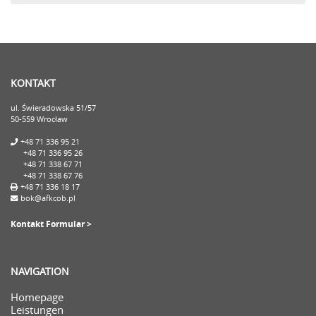
KONTAKT
ul. Świeradowska 51/57
50-559 Wrocław
+48 71 336 95 21
+48 71 336 95 26
+48 71 338 67 71
+48 71 338 67 76
+48 71 336 18 17
bok@afkcob.pl
Kontakt Formular >
NAVIGATION
Homepage
Leistungen