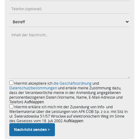
Hiermit akzeptiere ich
die Geschäftsordnung
und
Datenschutzbestimmungen
und erteile meine Zustimmung dazu,
dass der Verantwortliche meine in der Anmeldung angegebenen
personenbezogenen Daten (Vorname, Name, E-Mail-Adresse und
Telefon)
Aufklappen
Hiermit erkläre ich mich mit der Zusendung von Info- und
Werbematerial über die Leistungen von AFK COB Sp. z o.o. mit Sitz in
ul. Świeradowska 51/57 Wrocław auf elektronischem Weg im Sinne
des Gesetzes vom 18. Juli 2002
Aufklappen