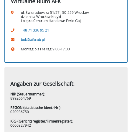
Wirtualne Biuro AFK
ul. Świeradowska 51/57 , 50-559 Wrocław
dzielnica Wrocław Krzyki
I piętro Centrum Handlowe Ferio Gaj
+48 71 336 95 21
bok@afkcob.pl
Montag bis Freitag 9:00-17:00
Angaben zur Gesellschaft:
NIP (Steuernummer):
8992664769
REGON (statistische Ident.-Nr.):
020936750
KRS (Gerichtsregister/Firmenregister):
0000327942