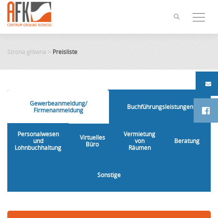
Skip
to
content
Strona główna
>
Preisliste
Gewerbeanmeldung/
Buchführungsleistungen
Firmenanmeldung
Personalwesen
Vermietung
Virtuelles
und
von
Beratung
Büro
Lohnbuchhaltung
Räumen
Sonstige