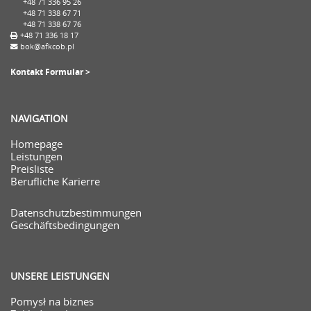
+48 71 336 95 26
+48 71 338 67 71
+48 71 338 67 76
+48 71 336 18 17
bok@afkcob.pl
Kontakt Formular >
NAVIGATION
Homepage
Leistungen
Preisliste
Berufliche Karierre
Datenschutzbestimmungen
Geschäftsbedingungen
UNSERE LEISTUNGEN
Pomysł na biznes