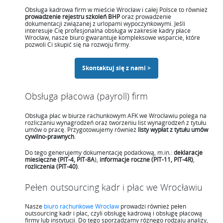
Obsługa kadrowa firm w mieście Wrocław i całej Polsce to również
prowadzenie rejestru szkoleń BHP
oraz prowadzenie
dokumentacji związanej z urlopami wypoczynkowymi. Jeśli
interesuje Cię profesjonalna obsługa w zakresie kadry płace
Wrocław, nasze biuro gwarantuje kompleksowe wsparcie, które
pozwoli Ci skupić się na rozwoju firmy.
Skontaktuj się z nami >
Obsługa płacowa (payroll) firm
Obsługa płac w biurze rachunkowym AFK we Wrocławiu polega na
rozliczaniu wynagrodzeń oraz tworzeniu list wynagrodzeń z tytułu
umów o pracę. Przygotowujemy również
listy wypłat z tytułu umów
cywilno-prawnych
.
Do tego generujemy dokumentację podatkową, m.in.:
deklaracje
miesięczne (PIT-4, PIT-8A
),
informacje roczne (PIT-11, PIT-4R)
,
rozliczenia (PIT-40)
.
Pełen outsourcing kadr i płac we Wrocławiu
Nasze
biuro rachunkowe Wrocław
prowadzi również pełen
outsourcing kadr i płac, czyli obsługę kadrową i obsługę płacową
firmy lub instytucji. Do tego sporządzamy różnego rodzaju analizy,