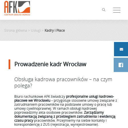
Skip
to
content
Strona główna
>
Usługi
>
Kadry i Płace
Prowadzenie kadr Wrocław
Obsługa kadrowa pracowników – na czym
polega?
Biuro rachunkowe AFK świadczy
profesjonalne usługi kadrowo-
płacowe we Wrocławiu
– przygotuje stosowne umowy związane z
zatrudnianiem pracowników na podstawie umowy o pracę lub
umowy cywilnoprawnej. W ramach obsługi kadrowej
poprowadzimy akta osobowe pracowników.
Zarządzamy
dokumentacją związaną z przebiegiem zatrudnienia i ewidencją
czasu pracy
pracowników. Przejmiemy na siebie kontakty i
korespondencję z ZUS (rejestracja, wyrejestrowanie).