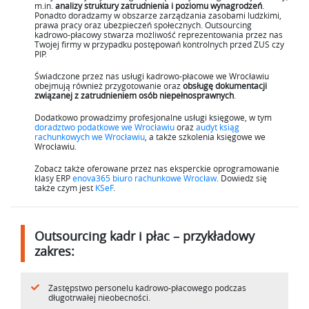
m.in.
analizy struktury zatrudnienia i poziomu wynagrodzeń
.
Ponadto doradzamy w obszarze zarządzania zasobami ludzkimi,
prawa pracy oraz ubezpieczeń społecznych. Outsourcing
kadrowo-płacowy stwarza możliwość reprezentowania przez nas
Twojej firmy w przypadku postępowań kontrolnych przed ZUS czy
PIP.
Świadczone przez nas usługi kadrowo-płacowe we Wrocławiu
obejmują również przygotowanie oraz
obsługę dokumentacji
związanej z zatrudnieniem osób niepełnosprawnych
.
Dodatkowo prowadzimy profesjonalne usługi księgowe, w tym
doradztwo podatkowe we Wrocławiu
oraz
audyt ksiąg
rachunkowych we Wrocławiu
, a także szkolenia księgowe we
Wrocławiu.
Zobacz także oferowane przez nas eksperckie oprogramowanie
klasy ERP
enova365 biuro rachunkowe Wrocław
. Dowiedz się
także czym jest
KSeF
.
Outsourcing kadr i płac – przykładowy
zakres:
Zastępstwo personelu kadrowo-płacowego podczas
długotrwałej nieobecności.