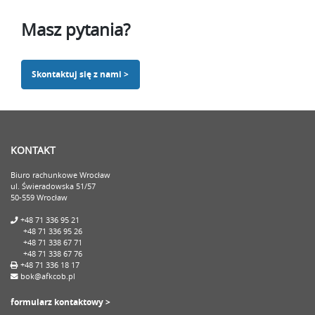
Masz pytania?
Skontaktuj się z nami >
KONTAKT
Biuro rachunkowe Wrocław
ul. Świeradowska 51/57
50-559 Wrocław
+48 71 336 95 21
+48 71 336 95 26
+48 71 338 67 71
+48 71 338 67 76
+48 71 336 18 17
bok@afkcob.pl
formularz kontaktowy >