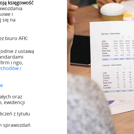
ją księgowość
rawozdania
sowe i
 się na
z biuro AFK:
odnie z ustawą
tandardami
irm i ngo,
ychodów i
ów
ałych oraz
, ewidencji
iczeń z tytułu
ch sprawozdań