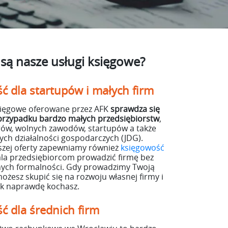
są nasze usługi księgowe?
ć dla startupów i małych firm
ięgowe oferowane przez AFK
sprawdza się
przypadku bardzo małych przedsiębiorstw
,
rów, wolnych zawodów, startupów a także
ch działalności gospodarczych (JDG).
zej oferty zapewniamy również
księgowość
ala przedsiębiorcom prowadzić firmę bez
nych formalności. Gdy prowadzimy Twoją
ożesz skupić się na rozwoju własnej firmy i
tak naprawdę kochasz.
ć dla średnich firm