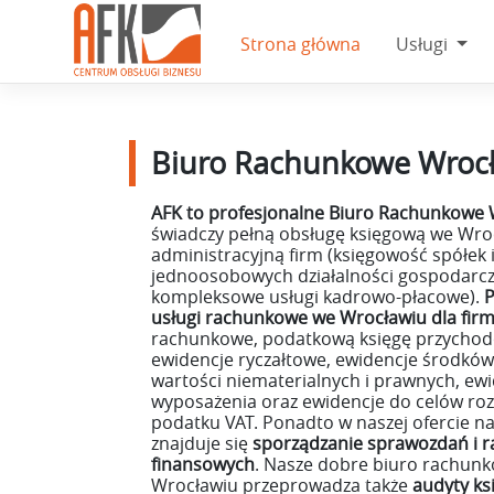
Skip
to
Strona główna
Usługi
content
Biuro Rachunkowe Wroc
AFK to profesjonalne Biuro Rachunkowe
świadczy pełną obsługę księgową we Wro
administracyjną firm (księgowość spółek i
jednoosobowych działalności gospodarcz
kompleksowe usługi kadrowo-płacowe).
usługi rachunkowe we Wrocławiu dla fir
rachunkowe, podatkową księgę przychod
ewidencje ryczałtowe, ewidencje środków
wartości niematerialnych i prawnych, ew
wyposażenia oraz ewidencje do celów rozl
podatku VAT. Ponadto w naszej ofercie n
znajduje się
sporządzanie sprawozdań i 
finansowych
. Nasze dobre biuro rachun
Wrocławiu przeprowadza także
audyty ks