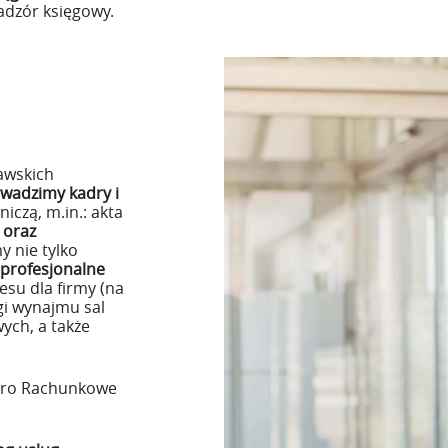
adzór księgowy.
awskich
wadzimy kadry i
czą, m.in.: akta
 oraz
y nie tylko
profesjonalne
su dla firmy (na
gi wynajmu sal
ych, a także
iuro Rachunkowe