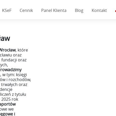
KSeF
Cennik
Panel Klienta
Blog
Kontakt
ław
 Wrocław
, które
cławiu oraz
 fundacji oraz
ych,
Prowadzimy
m
, w tym: księgi
ów i rozchodów,
 trwałych oraz
idencje
iczeń z tytułu
a 2025 rok
raportów
kowe we
ięgowe i