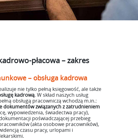
kadrowo-płacowa – zakres
hunkowe – obsługa kadrowa
alizuje nie tylko pełną księgowość, ale także
bsługę kadrową
. W skład naszych usług
pełną obsługą pracowniczą wchodzą m.in.:
e dokumentów związanych z zatrudnieniem
cę, wypowiedzenia, świadectwa pracy),
dokumentacji poświadczającej przebieg
 pracowników (akta osobowe pracowników),
idencją czasu pracy, urlopami i
lekarskimi.