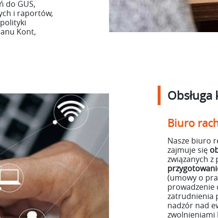
ań do GUS,
ch i raportów,
olityki
lanu Kont,
Obsługa 
Biuro rac
Nasze biuro re
zajmuje się
o
związanych z 
przygotowani
(umowy o pra
prowadzenie 
zatrudnienia
nadzór nad ew
zwolnieniami 