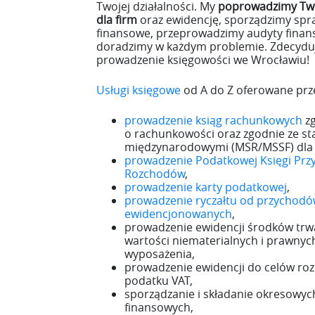
Twojej działalności. My
poprowadzimy Two
dla firm
oraz ewidencję, sporządzimy sp
finansowe, przeprowadzimy audyty finan
doradzimy w każdym problemie. Zdecyduj
prowadzenie księgowości we Wrocławiu!
Usługi księgowe
od A do Z oferowane prze
prowadzenie ksiąg rachunkowych
zg
o rachunkowości oraz zgodnie ze s
międzynarodowymi (MSR/MSSF) dla f
prowadzenie Podatkowej Księgi Prz
Rozchodów
,
prowadzenie karty podatkowej
,
prowadzenie ryczałtu od przychod
ewidencjonowanych
,
prowadzenie ewidencji środków trw
wartości niematerialnych i prawnych
wyposażenia,
prowadzenie ewidencji do celów rozl
podatku VAT,
sporządzanie i składanie okresowy
finansowych,