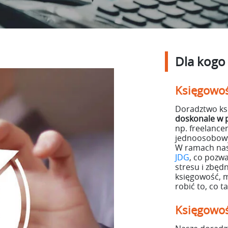
Dla kogo 
Księgowoś
Doradztwo ks
doskonale w 
np. freelance
jednoosobowy
W ramach nas
JDG
, co pozw
stresu i zbęd
księgowość, m
robić to, co 
Księgowoś