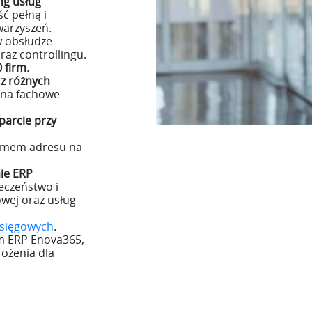
ng usług
ć pełną i
warzyszeń.
 obsłudze
raz controllingu.
 firm
.
 z różnych
ć na fachowe
parcie przy
jmem adresu na
ie ERP
ieczeństwo i
owej oraz usług
księgowych
.
m ERP Enova365,
ożenia dla