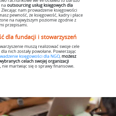
two rachunkowe we Wrocławiu to bardzo
ł na
outsourcing usług księgowych dla
. Zlecając nam prowadzenie księgowości
 masz pewność, że księgowość, kadry i płace
one na najwyższym poziomie zgodnie z
mi przepisami.
ć dla fundacji i stowarzyszeń
owarzyszenie muszą realizować swoje cele
 dla nich zostały powołane. Powierzając
wadzenie księgowości dla NGO
,
możesz
 wybranych celach swojej organizacji
 nie martwiąc się o sprawy finansowe.