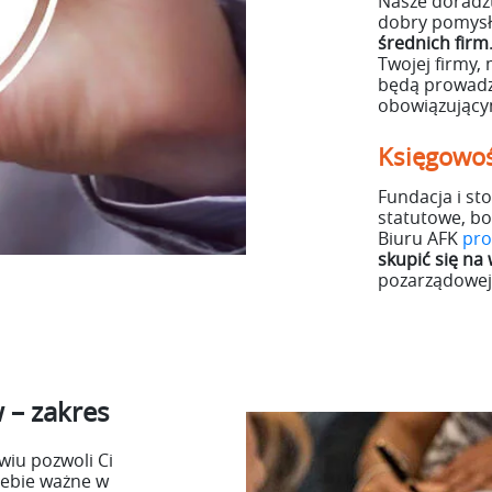
Nasze doradz
dobry pomys
średnich firm
Twojej firmy,
będą prowadz
obowiązujący
Księgowoś
Fundacja i st
statutowe, bo
Biuru AFK
pro
skupić się na
pozarządowej,
w
– zakres
iu pozwoli Ci
Ciebie ważne w