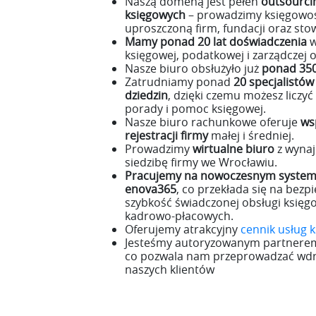
Naszą domeną jest pełen
outsourci
księgowych
– prowadzimy księgowoś
uproszczoną firm, fundacji oraz sto
Mamy ponad 20 lat doświadczenia
w
księgowej, podatkowej i zarządczej o
Nasze biuro obsłużyło już
ponad 350
Zatrudniamy ponad
20 specjalistów
dziedzin
, dzięki czemu możesz liczy
porady i pomoc księgowej.
Nasze biuro rachunkowe oferuje
ws
rejestracji firmy
małej i średniej.
Prowadzimy
wirtualne biuro
z wyna
siedzibę firmy we Wrocławiu.
Pracujemy na nowoczesnym system
enova365
, co przekłada się na bezp
szybkość świadczonej obsługi księg
kadrowo-płacowych.
Oferujemy atrakcyjny
cennik usług 
Jesteśmy autoryzowanym partnere
co pozwala nam przeprowadzać wdr
naszych klientów