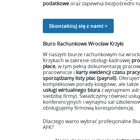
podatkowe
oraz zapewnia bezpośredni n
Skontaktuj się z nami >
Biuro Rachunkowe Wrocław Krzyki
W naszym biurze rachunkowym na wrocł
Krzykach w zakresie obsługi kadrowej
pro
płace
, w tym pełną dokumentację pracowni
pracownicze i
karty ewidencji czasu pracy
sporządzamy listy płac (payroll)
. Oferujem
kompleksowe porady księgowe, ale także
usługi wirtualnego biura
z wynajmem adre
siedzibę firmy). Świadczymy również usłu
konferencyjnych i wynajmu sal szkoleniow
obsługujemy firmową korespondencję.
Dlaczego warto wybrać profesjonalne B
AFK?