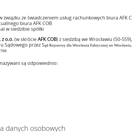
w związku ze świadczeniem usług rachunkowych biura AFK 
rtualnego biura AFK COB
 w siedzibie spółki
z o.o.
(w skrócie
AFK COB
) z siedzibą we Wrocławiu (50-559
ru Sądowego przez S
ąd Rejonowy dla Wrocławia Fabrycznej we Wrocławiu
4769.
 nazywani są odpowiednio:
ia danych osobowych