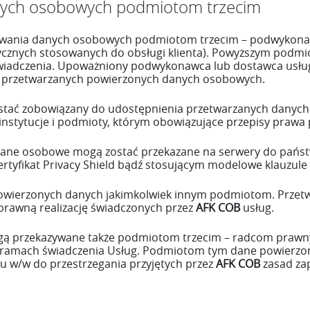
nych osobowych podmiotom trzecim
zywania danych osobowych podmiotom trzecim – podwykona
ycznych stosowanych do obsługi klienta). Powyższym pod
świadczenia. Upoważniony podwykonawca lub dostawca usług
o przetwarzanych powierzonych danych osobowych.
tać zobowiązany do udostępnienia przetwarzanych danych 
instytucje i podmioty, którym obowiązujące przepisy prawa 
dane osobowe mogą zostać przekazane na serwery do państw 
rtyfikat Privacy Shield bądź stosującym modelowe klauzul
 powierzonych danych jakimkolwiek innym podmiotom. Prze
sprawną realizację świadczonych przez
AFK COB
usług.
ogą przekazywane także podmiotom trzecim – radcom pra
ramach świadczenia Usług. Podmiotom tym dane powierzon
iu w/w do przestrzegania przyjętych przez
AFK COB
zasad za