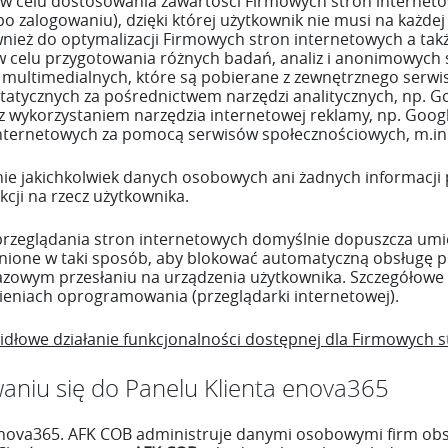
łe) w celu dostosowania zawartości Firmowych stron internet
(po zalogowaniu), dzięki której użytkownik nie musi na każ
również do optymalizacji Firmowych stron internetowych a ta
 celu przygotowania różnych badań, analiz i anonimowych st
 multimedialnych, które są pobierane z zewnętrznego serwi
atycznych za pośrednictwem narzędzi analitycznych, np. Go
z wykorzystaniem narzędzia internetowej reklamy, np. Goog
internetowych za pomocą serwisów społecznościowych, m.in.
e jakichkolwiek danych osobowych ani żadnych informacji p
cji na rzecz użytkownika.
zeglądania stron internetowych domyślnie dopuszcza umies
ione w taki sposób, aby blokować automatyczną obsługę pl
azowym przesłaniu na urządzenia użytkownika. Szczegółowe 
ieniach oprogramowania (przeglądarki internetowej).
idłowe działanie funkcjonalności dostępnej dla Firmowych s
aniu się do Panelu Klienta enova365
nova365. AFK COB administruje danymi osobowymi firm obs