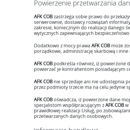
Powierzenie przetwarzania da
AFK COB
zastrzega sobie prawo do przeka
serwerownie, dostawcy rozwiązań informat
zakresie, koniecznym do realizacji danego 
wytycznych zapewniających bezpieczeństw
Dodatkowo z mocy prawa
AFK COB
może zos
porządkowe, administrację skarbową i inne 
AFK COB
podkreśla również, iż powierzone 
powierzać je kontrahentom posiadającym ce
AFK COB
nie sprzedaje ani nie udostępnia
przez podmioty trzecie ma na celu jedynie 
AFK COB
oświadcza, iż powierzone dane m
specjalistom współpracującym z
AFK COB
w 
prawidłowej realizacji Usług, po zobowiązan
przetwarzanych danych osobowych.