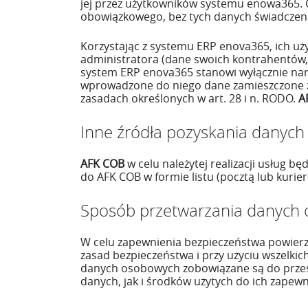
jej przez użytkowników systemu enowa365.
obowiązkowego, bez tych danych świadczenie
Korzystając z systemu ERP enova365, ich u
administratora (dane swoich kontrahentów
system ERP enova365 stanowi wyłącznie nar
wprowadzone do niego dane zamieszczone 
zasadach określonych w art. 28 i n. RODO.
A
Inne źródła pozyskania danyc
AFK COB
w celu należytej realizacji usług b
do AFK COB w formie listu (pocztą lub kurie
Sposób przetwarzania danych
W celu zapewnienia bezpieczeństwa powie
zasad bezpieczeństwa i przy użyciu wszelk
danych osobowych zobowiązane są do przest
danych, jak i środków użytych do ich zapewn