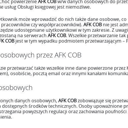
 Choć powierzenie
AFK COB
w/w danych osobowych do przetw
 usług Obsługi księgowej jest niemożliwe.
żytkownik może wprowadzić do nich także dane osobowe, co
, pracowników czy współpracowników).
AFK COB
nie jest ad
zędzie udostępniane użytkownikowi w tym zakresie. Z uwagi
zostaną na serwerach
AFK COB
. Wszelkie przetwarzanie ta
FK COB
jest w tym wypadku podmiotem przetwarzającym – 
h osobowych przez AFK COB
ędzie przetwarzać także wszelkie inne dane powierzone prze
rem), osobiście, pocztą email oraz innymi kanałami komunikac
 osobowych
rzonych danych osobowych,
AFK COB
zobowiązuje się przetw
ich dostępnych środków technicznych. Osoby upoważnione p
rzegania powyższych regulacji oraz zachowania poufności 
ienia.