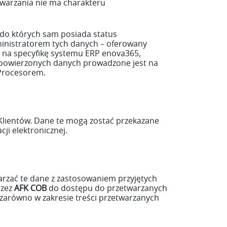
arzania nie ma charakteru
 do których sam posiada status
ministratorem tych danych – oferowany
 na specyfikę systemu ERP enova365,
k powierzonych danych prowadzone jest na
Procesorem.
z Klientów. Dane te mogą zostać przekazane
ji elektronicznej.
arzać te dane z zastosowaniem przyjętych
rzez
AFK COB
do dostępu do przetwarzanych
zarówno w zakresie treści przetwarzanych