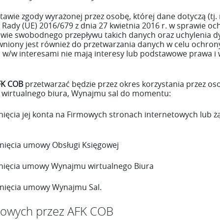
e zgody wyrażonej przez osobę, której dane dotyczą (tj. na 
Rady (UE) 2016/679 z dnia 27 kwietnia 2016 r. w sprawie oc
ie swobodnego przepływu takich danych oraz uchylenia dy
niony jest również do przetwarzania danych w celu ochron
w/w interesami nie mają interesy lub podstawowe prawa i wo
FK COB
przetwarzać będzie przez okres korzystania przez os
u wirtualnego biura, Wynajmu sal do momentu:
nięcia jej konta na Firmowych stronach internetowych lub
śnięcia umowy Obsługi Księgowej
śnięcia umowy Wynajmu wirtualnego Biura
śnięcia umowy Wynajmu Sal.
bowych przez AFK COB