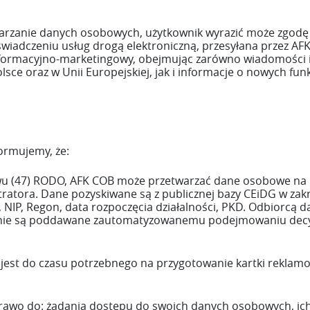
arzanie danych osobowych, użytkownik wyrazić może zgodę
 świadczeniu usług drogą elektroniczną, przesyłana przez A
ormacyjno-marketingowy, obejmując zarówno wiadomości i 
sce oraz w Unii Europejskiej, jak i informacje o nowych fun
formujemy, że:
motywu (47) RODO, AFK COB może przetwarzać dane osobowe n
atora. Dane pozyskiwane są z publicznej bazy CEiDG w zakre
, NIP, Regon, data rozpoczęcia działalności, PKD. Odbiorcą
nie są poddawane zautomatyzowanemu podejmowaniu decyzj
est do czasu potrzebnego na przygotowanie kartki reklam
prawo do: żądania dostępu do swoich danych osobowych, ich