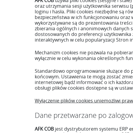
AFK COB
używa pliki cookies (sesyjne i sta
oraz utrzymania sesji użytkownika serwisu 
loginu i hasła. Pliki cookies niezbędne są 
bezpieczeństwa w ich funkcjonowaniu oraz w
wykorzystywane są do prezentowania treści
zbierania ogólnych i anonimowych danych st
dostosowanych do preferencji użytkownika 
interaktywnych w celu popularyzacji Stron 
Mechanizm cookies nie pozwala na pobierani
wyłącznie w celu wykonania określonych funk
Standardowo oprogramowanie służące do pr
końcowym. Ustawienia te mogą zostać zmien
internetowej bądź informować o ich każdor
obsługi plików cookies dostępne są w ustaw
Wyłączenie plików cookies uniemożliwi praw
Dane przetwarzane po zalogow
AFK COB
jest dystrybutorem systemu ERP e