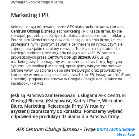
wymagań konkretnego Klienta.
Marketing i PR
Kolejną usługą oferowaną przez
AFK biuro rachunkowe
w ramach
Centrum Obsługi Biznesu
jest marketing i PR. Każda firma, by się
rozwijać, potrzebuje spójnych działań z zakresu promocji i reklamy.
Potencjalni Klienci muszą dowiedzieć się o istnieniu firmy, że jest
profesjonalnym i godnym zaufania partnerem na rynku, czym się
zajmuje oraz jakie ma plany rozwoju. Te działania są istotne dla
każdego podmiotu, bez względu na jego wielkość. W ramach
prowadzonych przez
Centrum Obsługi Biznesu AFK
usług
marketingowych pomagamy w stworzeniu nazwy firmy, logotypu,
systemu identyfikacji wizualnej, opracujemy witrynę internetową
(stronę www lub stronę sklepu internetowego) oraz prowadzimy
kampanie w mediach społecznościowych (np. FB, Instagram, YouTube,
LinkedIn) i projekty reklamowe w Google (Google Ads) a także na
Facebooku (FB Ads).
Jeśli są Państwo zainteresowani usługami
AFK Centrum
Obsługi Biznesu
(Księgowość, Kadry i Płace, Wirtualne
Biuro, Marketing, Rejestracja firmy, Wirtualny
asystent) zapraszamy do kontaktu. Pomożemy wybrać
odpowiednie produkty i działania dla Państwa firmy.
AFK Centrum Obsługi Biznesu – Twoje
biuro rachunkowe
Wrocław