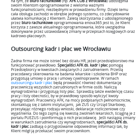
na tym, że
biuro rachunkowe
(np.
AFK COB z Wrocławia
) udostępnia
swoim Klientom oprogramowanie z wieloma ważnymi
funkcjonalnościami, niezbędnymi w prowadzeniu firmy. Dzięki temu
cała obsługa zachodzi w obrębie jednego systemu, co zdecydowanie
ułatwia komunikację z Klientem. Zaletą skorzystania z udostępnionego
przez
biuro rachunkowe
oprogramowania enova365 jest to, że Klient
korzysta z zawsze aktualnego oprogramowania, które uwzględnia
dokonywane przez ustawodawcę zmiany w przepisach księgowych oraz
kadrowo-płacowych.
Outsourcing kadr i płac we Wrocławiu
Żadna firma nie może istnieć bez działu HR, jeżeli przedsiębiorstwo ma
funkcjonować prawidłowo.
Specjaliści AFK ds. kadr i płac
pomogą
Przedsiębiorcy w kwestiach związanych z zatrudnieniem. Prześlą
pracodawcy skierowania na badania lekarskie i szkolenia BHP oraz
przygotują umowy o pracę i umowy cywilnoprawne. W ramach
outsourcingu kadr i płac
będą prowadzić również dokumentację
pracowniczą wszystkich zatrudnionych w firmie osób. Naliczą
wynagrodzenia i przygotują listy płac. Sprawdzą także ewidencję czasu
pracy i listy obecności, by w prawidłowy sposób wyliczyć kwoty
wynagrodzeń. Pracownicy AFK, na mocy podpisanych pełnomocnictw,
skontaktują się z takimi instytucjami, jak ZUS czy Urząd Skarbowy,
przesyłając różnego rodzaju wnioski, deklaracje rozliczeniowe czy
wyjaśnienia. Do tego zajmą się kwestią zwolnień lekarskich, ściągną je z
portalu PUEZUS i poinformują o nich pracodawcę. Jeśli nastąpią zmiany
w warunkach zatrudnienia czy wynagrodzeniach,
specjaliści AFK ds.
kadr i płac
zadbają o przygotowanie odpowiedniej informacji tak, by
Klient mógł ją przekazać swoim pracownikom.