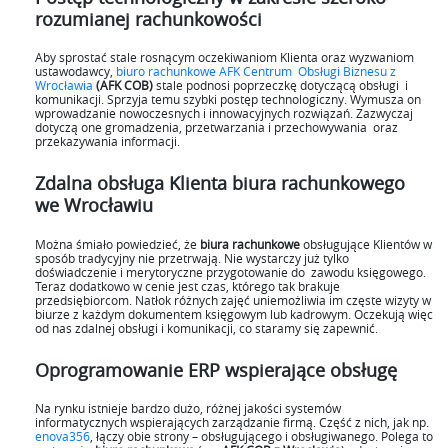
rozumianej rachunkowości
Aby sprostać stale rosnącym oczekiwaniom Klienta oraz wyzwaniom
ustawodawcy,
biuro rachunkowe AFK Centrum Obsługi Biznesu z
Wrocławia
(AFK COB)
stale podnosi poprzeczkę dotyczącą obsługi i
komunikacji. Sprzyja temu szybki postęp technologiczny. Wymusza on
wprowadzanie nowoczesnych i innowacyjnych rozwiązań. Zazwyczaj
dotyczą one gromadzenia, przetwarzania i przechowywania oraz
przekazywania informacji.
Zdalna obsługa Klienta biura rachunkowego
we Wrocławiu
Można śmiało powiedzieć, że
biura rachunkowe
obsługujące Klientów w
sposób tradycyjny nie przetrwają. Nie wystarczy już tylko
doświadczenie i merytoryczne przygotowanie do zawodu księgowego.
Teraz dodatkowo w cenie jest czas, którego tak brakuje
przedsiębiorcom. Natłok różnych zajęć uniemożliwia im częste wizyty w
biurze z każdym dokumentem księgowym lub kadrowym. Oczekują więc
od nas zdalnej obsługi i komunikacji, co staramy się zapewnić.
Oprogramowanie ERP wspierające obsługę
Na rynku istnieje bardzo dużo, różnej jakości systemów
informatycznych wspierających zarządzanie firmą. Część z nich, jak np.
enova356
, łączy obie strony – obsługującego i obsługiwanego. Polega to