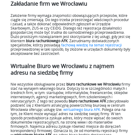
Zakładanie firm we Wrocławiu
Założenie firmy wymaga znajomości obowiązujących przepisów, które
ciągle się zmieniają. Do tego trzeba przestrzegać właściwych procedur
i zasad, a także dokonać odpowiednich zgłoszeń w Urzędzie
Skarbowym, ZUS-ie czy CEiDG. Dlatego też rejestracja działalności
gospodarczej może być trudna do samodzielnego przeprowadzenia.
Dużo prostszym rozwiązaniem jest skorzystanie z tej usługi, gdy jest się
klientem
biura rachunkowego AFK
. Zatrudniamy doświadczonych
specjalistów, którzy posiadają
fachową wiedzę na temat rejestracji
przeprowadzonej w taki sposób, by złożone w urzędach dokumenty były
akceptowane bez zastrzeżeń.
Wirtualne Biuro we Wrocławiu z najmem
adresu na siedzibę firmy
Nie wszystkie obsługiwane przez
biuro rachunkowe we Wrocławiu
firmy
stać na wynajem własnego biura. Dotyczy to w szczególności małych i
średnich firm, w tym: startupów, informatyków, freelancerów, sklepów
internetowych, agencji marketingowych, firm szkoleniowych i
rekrutacyjnych. Z tego też powodu
biuro rachunkowe AFK
zdecydowało
podzielić się z Klientami atrakcyjną powierzchnią biurową w centrum
Wrocławia oferując usługę tzw.
wirtualnego biura AFK
. Polega ona na
tym, że Klient może wynająć adres na siedzibę swojej firmy. W ten
sposób przedsiębiorca zyskuje adres, który może wpisać do swoich
dokumentów rejestracyjnych, na stronę www i do materiałów
firmowych. Najemca adresu zyskuje również miejsce do doręczeń
korespondencji firmowej. Oznacza to, że od momentu rejestracji firmy
w
wirtualnym biurze AFK
, na adres biura będzie dostarczana