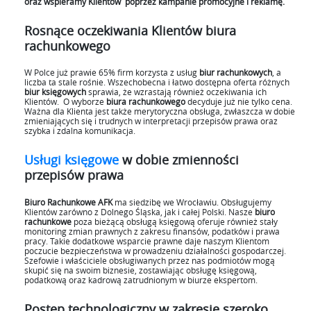
oraz wspieramy Klientów poprzez kampanie promocyjne i reklamę.
Rosnące oczekiwania Klientów biura
rachunkowego
W Polce już prawie 65% firm korzysta z usług
biur rachunkowych
, a
liczba ta stale rośnie. Wszechobecna i łatwo dostępna oferta różnych
biur księgowych
sprawia, że wzrastają również oczekiwania ich
Klientów. O wyborze
biura rachunkowego
decyduje już nie tylko cena.
Ważna dla Klienta jest także merytoryczna obsługa, zwłaszcza w dobie
zmieniających się i trudnych w interpretacji przepisów prawa oraz
szybka i zdalna komunikacja.
Usługi księgowe
w dobie zmienności
przepisów prawa
Biuro Rachunkowe AFK
ma siedzibę we Wrocławiu. Obsługujemy
Klientów zarówno z Dolnego Śląska, jak i całej Polski. Nasze
biuro
rachunkowe
poza bieżącą obsługą księgową oferuje również stały
monitoring zmian prawnych z zakresu finansów, podatków i prawa
pracy. Takie dodatkowe wsparcie prawne daje naszym Klientom
poczucie bezpieczeństwa w prowadzeniu działalności gospodarczej.
Szefowie i właściciele obsługiwanych przez nas podmiotów mogą
skupić się na swoim biznesie, zostawiając obsługę księgową,
podatkową oraz kadrową zatrudnionym w biurze ekspertom.
Postęp technologiczny w zakresie szeroko