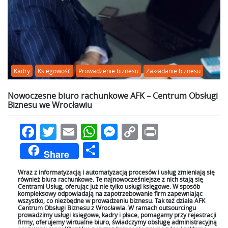
Kadry
Księgowość
Prowadzenie biznesu
Zakładanie biznesu
Nowoczesne biuro rachunkowe AFK – Centrum Obsługi
Biznesu we Wrocławiu
Facebook
Twitter
Email
WhatsApp
Messenger
Copy
Print
Link
Podziel
Share
się
Wraz z informatyzacją i automatyzacją procesów i usług zmieniają się
również biura rachunkowe. Te najnowocześniejsze z nich stają się
Centrami Usług, oferując już nie tylko usługi księgowe. W sposób
kompleksowy odpowiadają na zapotrzebowanie firm zapewniając
wszystko, co niezbędne w prowadzeniu biznesu. Tak też działa AFK
Centrum Obsługi Biznesu z Wrocławia. W ramach outsourcingu
prowadzimy usługi księgowe, kadry i płace, pomagamy przy rejestracji
firmy, oferujemy wirtualne biuro, świadczymy obsługę administracyjną