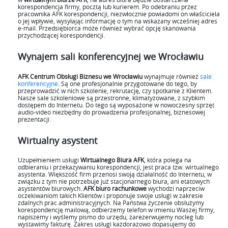
korespondencja firmy, pocztą lub kurierem. Po odebraniu przez
pracownika AFK korespondencji, niezwłocznie powiadomi on właściciela
o jej wpływie, wysyłając informację o tym na wskazany wcześniej adres
e-mail. Przedsiębiorca może również wybrać opcję skanowania
przychodzącej korespondencji.
Wynajem sali konferencyjnej we Wrocławiu
AFK Centrum Obsługi Biznesu we Wrocławiu
wynajmuje również
sale
konferencyjne
. Są one profesjonalnie przygotowane do tego, by
przeprowadzić w nich szkolenie, rekrutację, czy spotkanie z Klientem.
Nasze sale szkoleniowe są przestronne, klimatyzowane, z szybkim
dostępem do Internetu. Do tego są wyposażone w nowoczesny sprzęt
audio-video niezbędny do prowadzenia profesjonalnej, biznesowej
prezentacji.
Wirtualny asystent
Uzupełnieniem usługi
Wirtualnego Biura AFK
, która polega na
odbieraniu i przekazywaniu korespondencji, jest praca tzw. wirtualnego
asystenta. Większość firm przenosi swoją działalność do Internetu, w
związku z tym nie potrzebuje już stacjonarnego biura, ani etatowych
asystentów biurowych.
AFK biuro rachunkowe
wychodzi naprzeciw
oczekiwaniom takich Klientów i proponuje swoje usługi w zakresie
zdalnych prac administracyjnych. Na Państwa życzenie obsłużymy
korespondencję mailową, odbierzemy telefon w imieniu Waszej firmy,
napiszemy i wyślemy pismo do urzędu, zarezerwujemy nocleg lub
wystawimy fakturę. Zakres usługi każdorazowo dopasujemy do