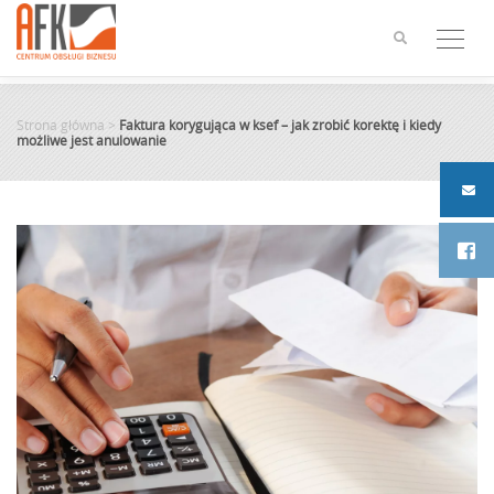
Skip
to
content
Strona główna
>
Faktura korygująca w ksef – jak zrobić korektę i kiedy
możliwe jest anulowanie