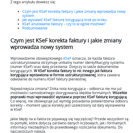
Z tego artykułu dowiesz się:
Czym jest KSeF korekta faktury i jakie zmiany wprowadza nowy
system
Jak wystawić KSeF fakturę korygującą krok po kroku
KSeF anulowanie faktury – czy to w ogóle możliwe?
Podsumowanie
Czym jest KSeF korekta faktury i jakie zmiany
wprowadza nowy system
Wprowadzenie obowiązkowego
KSeF
oznacza, że każda faktura
ustrukturyzowana otrzymuje unikalny numer identyfikacyjny systemu
(numer KSeF) oraz datę przesłania. Dotyczy to także dokumentów
korygujących.
W KSeF korekta faktury to nic innego jak faktura
korygująca wystawiona w formie ustrukturyzowanej
, która zawiera
odwołanie do numeru KSeF faktury pierwotnej.
Najważniejsza zmiana? Znika nota korygująca – odbiorca nie ma już
możliwości samodzielnego skorygowania błędów formalnych.
Wszelkie
poprawki musi wprowadzić wystawca poprzez
KSeF fakturę korygującą
.
Co więcej, nie obowiązuje już wymóg posiadania potwierdzenia odbioru
korekty – moment ujęcia korekty jest uzależniony od daty wystawienia
w KSeF.
Jakie błędy na e-fakturze pojawiają się najczęściej? Przede wszystkim są
to pomyłki, które dotyczą zarówno danych liczbowych, jak i formalnych
informacji niezbędnych do prawidłowego rozliczenia dokumentu. Do
najczęstszych należą: