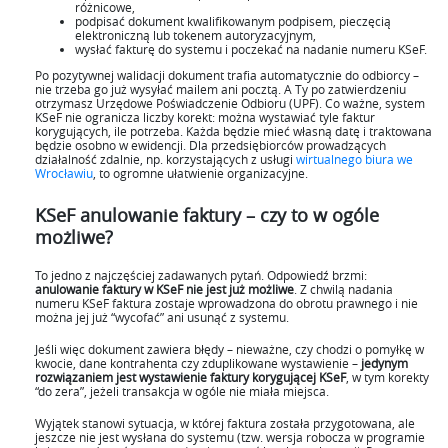
różnicowe,
podpisać dokument kwalifikowanym podpisem, pieczęcią
elektroniczną lub tokenem autoryzacyjnym,
wysłać fakturę do systemu i poczekać na nadanie numeru KSeF.
Po pozytywnej walidacji dokument trafia automatycznie do odbiorcy –
nie trzeba go już wysyłać mailem ani pocztą. A Ty po zatwierdzeniu
otrzymasz Urzędowe Poświadczenie Odbioru (UPF). Co ważne, system
KSeF nie ogranicza liczby korekt: można wystawiać tyle faktur
korygujących, ile potrzeba. Każda będzie mieć własną datę i traktowana
będzie osobno w ewidencji. Dla przedsiębiorców prowadzących
działalność zdalnie, np. korzystających z usługi
wirtualnego biura we
Wrocławiu
, to ogromne ułatwienie organizacyjne.
KSeF anulowanie faktury – czy to w ogóle
możliwe?
To jedno z najczęściej zadawanych pytań. Odpowiedź brzmi:
anulowanie faktury w KSeF nie jest już możliwe
. Z chwilą nadania
numeru KSeF faktura zostaje wprowadzona do obrotu prawnego i nie
można jej już “wycofać” ani usunąć z systemu.
Jeśli więc dokument zawiera błędy – nieważne, czy chodzi o pomyłkę w
kwocie, dane kontrahenta czy zduplikowane wystawienie –
jedynym
rozwiązaniem jest wystawienie faktury korygującej KSeF
, w tym korekty
“do zera”, jeżeli transakcja w ogóle nie miała miejsca.
Wyjątek stanowi sytuacja, w której faktura została przygotowana, ale
jeszcze nie jest wysłana do systemu (tzw. wersja robocza w programie