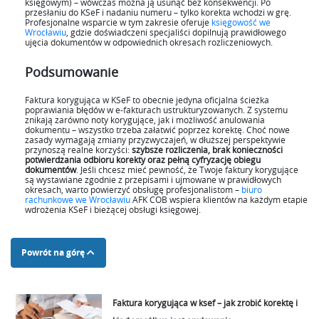
księgowym) – wówczas można ją usunąć bez konsekwencji. Po
przesłaniu do KSeF i nadaniu numeru – tylko korekta wchodzi w grę.
Profesjonalne wsparcie w tym zakresie oferuje
księgowość we
Wrocławiu
, gdzie doświadczeni specjaliści dopilnują prawidłowego
ujęcia dokumentów w odpowiednich okresach rozliczeniowych.
Podsumowanie
Faktura korygująca w KSeF to obecnie jedyna oficjalna ścieżka
poprawiania błędów w e-fakturach ustrukturyzowanych. Z systemu
znikają zarówno noty korygujące, jak i możliwość anulowania
dokumentu – wszystko trzeba załatwić poprzez korektę. Choć nowe
zasady wymagają zmiany przyzwyczajeń, w dłuższej perspektywie
przynoszą realne korzyści:
szybsze rozliczenia, brak konieczności
potwierdzania odbioru korekty oraz pełną cyfryzację obiegu
dokumentów
. Jeśli chcesz mieć pewność, że Twoje faktury korygujące
są wystawiane zgodnie z przepisami i ujmowane w prawidłowych
okresach, warto powierzyć obsługę profesjonalistom –
biuro
rachunkowe we Wrocławiu
AFK COB wspiera klientów na każdym etapie
wdrożenia KSeF i bieżącej obsługi księgowej.
Powrót na górę
Faktura korygująca w ksef – jak zrobić korektę i