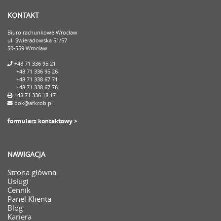
KONTAKT
Biuro rachunkowe Wrocław
ul. Świeradowska 51/57
50-559 Wrocław
+48 71 336 95 21
+48 71 336 95 26
+48 71 338 67 71
+48 71 338 67 76
+48 71 336 18 17
bok@afkcob.pl
formularz kontaktowy >
NAWIGACJA
Strona główna
Usługi
Cennik
Panel Klienta
Blog
Kariera