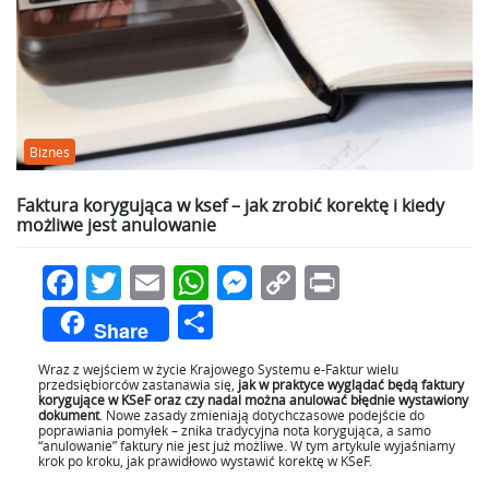
Biznes
Faktura korygująca w ksef – jak zrobić korektę i kiedy
możliwe jest anulowanie
Facebook
Twitter
Email
WhatsApp
Messenger
Copy
Print
Link
Podziel
Share
się
Wraz z wejściem w życie Krajowego Systemu e-Faktur wielu
przedsiębiorców zastanawia się,
jak w praktyce wyglądać będą faktury
korygujące w KSeF oraz czy nadal można anulować błędnie wystawiony
dokument
. Nowe zasady zmieniają dotychczasowe podejście do
poprawiania pomyłek – znika tradycyjna nota korygująca, a samo
“anulowanie” faktury nie jest już możliwe. W tym artykule wyjaśniamy
krok po kroku, jak prawidłowo wystawić korektę w KSeF.