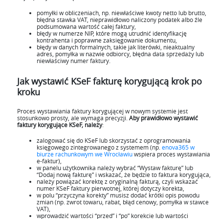
pomyłki w obliczeniach, np. niewłaściwe kwoty netto lub brutto,
błędna stawka VAT, nieprawidłowo naliczony podatek albo źle
podsumowana wartość całej faktury,
błędy w numerze NIP, które mogą utrudnić identyfikację
kontrahenta i poprawne zaksięgowanie dokumentu,
błędy w danych formalnych, takie jak literówki, nieaktualny
adres, pomyłka w nazwie odbiorcy, błędna data sprzedaży lub
niewłaściwy numer faktury.
Jak wystawić KSeF fakturę korygującą krok po
kroku
Proces wystawiania faktury korygującej w nowym systemie jest
stosunkowo prosty, ale wymaga precyzji.
Aby prawidłowo wystawić
faktury korygujące KSeF, należy
:
zalogować się do KSeF lub skorzystać z oprogramowania
księgowego zintegrowanego z systemem (np.
enova365 w
biurze rachunkowym we Wrocławiu
wspiera proces wystawiania
e-faktur),
w panelu użytkownika należy wybrać “Wystaw fakturę” lub
“Dodaj nową fakturę” i wskazać, że będzie to faktura korygująca,
należy powiązać korektę z oryginalną fakturą, czyli wskazać
numer KSeF faktury pierwotnej, której dotyczy korekta,
w polu “przyczyna korekty” musisz dodać krótki opis powodu
zmian (np. zwrot towaru, rabat, błąd cenowy, pomyłka w stawce
VAT),
wprowadzić wartości “przed” i “po” korekcie lub wartości