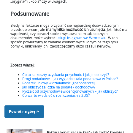
„oryginał” i „kopia” czy w uwagach.
Podsumowanie
Błędy na fakturze mogą przytrafić się najbardziej doświadczonym
przedsiębiorcom, ale
mamy kilka możliwość ich usunięcia
. Jeśli ktoś ma
wątpliwość, czy poradzi sobie z wystawianiem tak istotnych
dokumentów, może wybrać
usługi księgowe we Wrocławiu
. W ten
sposób powierzymy to zadanie osobom wyczulonym na tego typu
pomyłki, unikniemy ich i zaoszczędzimy dużo czasu i nerwów.
Zobacz więcej:
Co to są koszty uzyskania przychodu i jak je obliczyć?
Progi podatkowe – jak wygląda skala podatkowa w Polsce?
Podatek liniowy w działalności gospodarczej
Jak obliczyć zaliczkę na podatek dochodowy?
Ryczałt od przychodów ewidencjonowanych – jak obliczyć?
Co warto wiedzieć o rozliczeniach z ZUS?
Powrót na górę
Faktura korygująca w ksef – jak zrobić korektę i