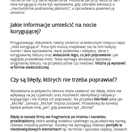
nota korygująca może być wystawiona, gdy zabrakło adnotacji o
„mechanizmie podzielonej płatności”, a sprzedawca powinien ją
umieścić.
Jakie informacje umieścić na nocie
korygującej?
Przygotowując dokument, należy umieścić w widocznym miejscu napis
„nota korygująca”. Poza tym muszą znajdować się na nim kolejny
numer i data wystawienia, dane podatnika i nabywcy, dane z
korygowanej faktury oraz
wskazanie tego, co jest poprawiane
i jak
wygląda prawidłowa treść. Nota wymaga akceptacji wystawcy
oryginalnej faktury, na przykład ustnie czy mailowo.
Można ją wystawić
w formie elektronicznej
.
Czy są błędy, których nie trzeba poprawiać?
Wystawiana w pośpiechu faktura może zawierać też błędy, które nie
wpływają na jej czytelność oraz możliwość identyfikacji nabywcy i
kupującego i nie trzeba ich poprawiać. Na przykład
literówki
takie jak
„Michła”, zamiast „Michał” można zostawić. Przesłanką do korekty
będzie jednak imię „Jan”, gdy powinien być „Michał”.
Błędy w nazwie firmy we fragmencie po imieniu i nazwisku
przedsiębiorcy
, które według kodeksu cywilnego są jej właściwą nazwą,
również możemy pominąć. Korekty nie wymagają również
pomyłki w
nieobowiązkowych elementach
np. terminie i sposobie zapłaty, słowach