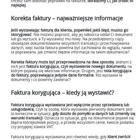
chcesz sam dokonać poprawek na fakturze,
doradzimy Ci, jak zrobić to
najlepiej
.
Korekta faktury – najważniejsze informacje
Jeśli wystawiając fakturę dla klienta, popełniłeś jakiś błąd, musisz go
skorygować
. Nie możesz poprosić, aby jej odbiorca oddał Ci dokument
lub go wyrzucił, a Ty wystawisz mu nowy. Na przedsiębiorcy ciąży
obowiązek dokumentowania wszystkich transakcji i przechowywania
danych, więc każda faktura powinna być zachowana do wglądu, nawet
ta poprawiana. Jak zmienić błędne informacje na takim dokumencie?
Korekta faktury może być przeprowadzona na dwa sposoby
. Jednym z
nich jest
faktura korygująca, czyli wystawienie nowego dokumentu
, na
którym pojawią się właściwe informacje. Drugim, jest
nota korygująca
do faktury, poprawiająca jedynie dane formalne
. Kto wystawia te
dokumenty i co powinny zawierać?
Faktura korygująca – kiedy ją wystawić?
Faktura korygująca wystawiana jest wyłącznie przez sprzedawcę lub
usługodawcę
, czyli tę osobę, która wystawiła pierwotny dokument. Jest
to konieczne w sytuacji,
gdy doszło do pomyłki w danych lub zmieniły się
warunki transakcji
. Oznacza to sytuacje, gdy na dokumencie pojawił się
błąd w którejkolwiek pozycji, a przede wszystkim cenie, kwocie podatku
czy przyjętej stawce VAT.
Faktura korygująca wystawiana jest również wtedy, gdy
klient zwrócił