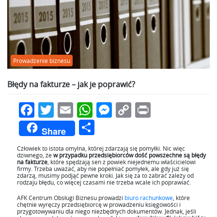
Prowadzenie biznesu
Błędy na fakturze – jak je poprawić?
Facebook
Twitter
Email
WhatsApp
Messenger
Copy
Print
Link
Podziel
Share
się
Człowiek to istota omylna, której zdarzają się pomyłki. Nic więc
dziwnego, że
w przypadku przedsiębiorców dość powszechne są błędy
na fakturze
, które spędzają sen z powiek niejednemu właścicielowi
firmy. Trzeba uważać, aby nie popełniać pomyłek, ale gdy już się
zdarzą, musimy podjąć pewne kroki. Jak się za to zabrać zależy od
rodzaju błędu, co więcej czasami nie trzeba wcale ich poprawiać.
AFK Centrum Obsługi Biznesu prowadzi
biuro rachunkowe
, które
chętnie wyręczy przedsiębiorcę w prowadzeniu księgowości i
przygotowywaniu dla niego niezbędnych dokumentów. Jednak, jeśli