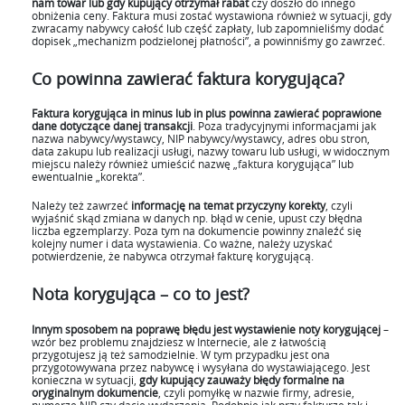
nam towar lub gdy kupujący otrzymał rabat
czy doszło do innego
obniżenia ceny. Faktura musi zostać wystawiona również w sytuacji, gdy
zwracamy nabywcy całość lub część zapłaty, lub zapomnieliśmy dodać
dopisek „mechanizm podzielonej płatności”, a powinniśmy go zawrzeć.
Co powinna zawierać faktura korygująca?
Faktura korygująca in minus lub in plus powinna zawierać poprawione
dane dotyczące danej transakcji
. Poza tradycyjnymi informacjami jak
nazwa nabywcy/wystawcy, NIP nabywcy/wystawcy, adres obu stron,
data zakupu lub realizacji usługi, nazwy towaru lub usługi, w widocznym
miejscu należy również umieścić nazwę „faktura korygująca” lub
ewentualnie „korekta”.
Należy też zawrzeć
informację na temat przyczyny korekty
, czyli
wyjaśnić skąd zmiana w danych np. błąd w cenie, upust czy błędna
liczba egzemplarzy. Poza tym na dokumencie powinny znaleźć się
kolejny numer i data wystawienia. Co ważne, należy uzyskać
potwierdzenie, że nabywca otrzymał fakturę korygującą.
Nota korygująca – co to jest?
Innym sposobem na poprawę błędu jest wystawienie noty korygującej
–
wzór bez problemu znajdziesz w Internecie, ale z łatwością
przygotujesz ją też samodzielnie. W tym przypadku jest ona
przygotowywana przez nabywcę i wysyłana do wystawiającego. Jest
konieczna w sytuacji,
gdy kupujący zauważy błędy formalne na
oryginalnym dokumencie
, czyli pomyłkę w nazwie firmy, adresie,
numerze NIP czy dacie wydarzenia. Podobnie jak przy fakturze tak i