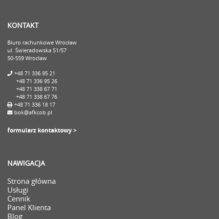
KONTAKT
Biuro rachunkowe Wrocław
ul. Świeradowska 51/57
50-559 Wrocław
+48 71 336 95 21
+48 71 336 95 26
+48 71 338 67 71
+48 71 338 67 76
+48 71 336 18 17
bok@afkcob.pl
formularz kontaktowy >
NAWIGACJA
Strona główna
Usługi
Cennik
Panel Klienta
Blog