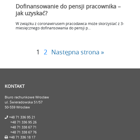
Dofinansowanie do pensji pracownika –
jak uzyskać?
W związku z coronawirusem pracodawca może skorzystać z 3-
miesięcznego dofinansowania do pensji p...
1
2
Następna strona »
KONTAKT
Biuro rachunkowe Wrocław
ul. Świeradowska 51/57
50-559 Wrocław
+48 71 336 95 21
+48 71 336 95 26
+48 71 338 67 71
+48 71 338 67 76
+48 71 336 18 17