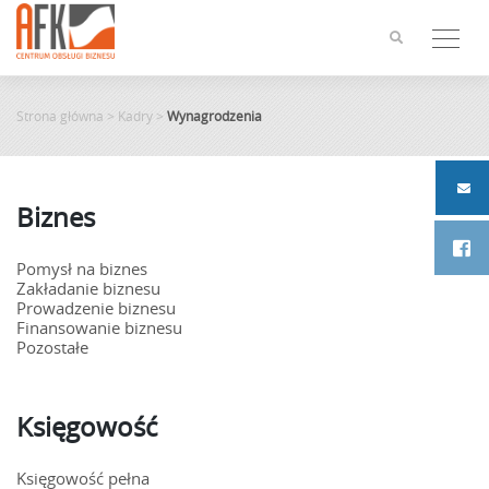
Skip
to
content
Strona główna
>
Kadry
>
Wynagrodzenia
Biznes
Pomysł na biznes
Zakładanie biznesu
Prowadzenie biznesu
Finansowanie biznesu
Pozostałe
Księgowość
Księgowość pełna