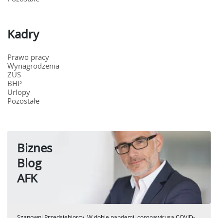
Kadry
Prawo pracy
Wynagrodzenia
ZUS
BHP
Urlopy
Pozostałe
Biznes
Blog
AFK
Szanowni Przedsiębiorcy, W dobie pandemii coronawirusa COVID-