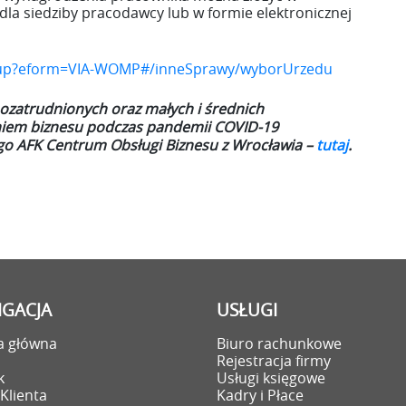
la siedziby pracodawcy lub w formie elektronicznej
x.eup?eform=VIA-WOMP#/inneSprawy/wyborUrzedu
ozatrudnionych oraz małych i średnich
niem biznesu podczas pandemii COVID-19
o AFK Centrum Obsługi Biznesu z Wrocławia –
tutaj
.
GACJA
USŁUGI
a główna
Biuro rachunkowe
i
Rejestracja firmy
k
Usługi księgowe
Klienta
Kadry i Płace