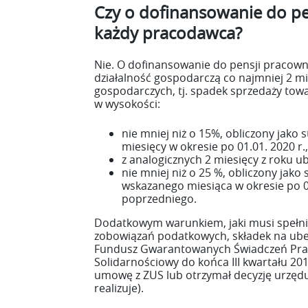
Czy o dofinansowanie do pe
każdy pracodawca?
Nie. O dofinansowanie do pensji pracow
działalność gospodarczą co najmniej 2 m
gospodarczych, tj. spadek sprzedaży tow
w wysokości:
nie mniej niż o 15%, obliczony jako
miesięcy w okresie po 01.01. 2020 r
z analogicznych 2 miesięcy z roku u
nie mniej niż o 25 %, obliczony jak
wskazanego miesiąca w okresie po 0
poprzedniego.
Dodatkowym warunkiem, jaki musi spełnić 
zobowiązań podatkowych, składek na ube
Fundusz Gwarantowanych Świadczeń Prac
Solidarnościowy do końca III kwartału 201
umowę z ZUS lub otrzymał decyzję urzędu 
realizuje).