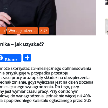
esu
Wynagrodzenia
ZUS
ika – jak uzyskać?
ger
int
Podziel
Share
się
może skorzystać z 3-miesięcznego dofinansowania
nie przysługuje w przypadku przestoju
zasu pracy oraz opłaty składek na ubezpieczenia
nak zmianie, gdyż wyliczana jest na dzień złożenia
o miesięcznego wynagrodzenia. Do tego, przy
y jest wymiar czasu pracy. Przy obniżonym
łowę do wynagrodzenia, jednak nie więcej niż 40%
a z poprzedniego kwartału ogłaszanego przez GUS.