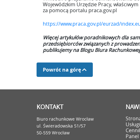
Wojewódzkim Urzędzie Pracy, właściwym d
za pomocą portalu praca.gov.pl
https://www.praca.gov.pl/eurzad/inde
Więcej artykułów poradnikowych dla sam
przedsiębiorców związanych z prowadze
publikujemy na Blogu Biura Rachunkoweg
Powrót na górę
KONTAKT
NAWI
Stron
Biuro rachunkowe Wrocław
Usług
ul. Świeradowska 51/57
Cenni
50-559 Wrocław
Panel 