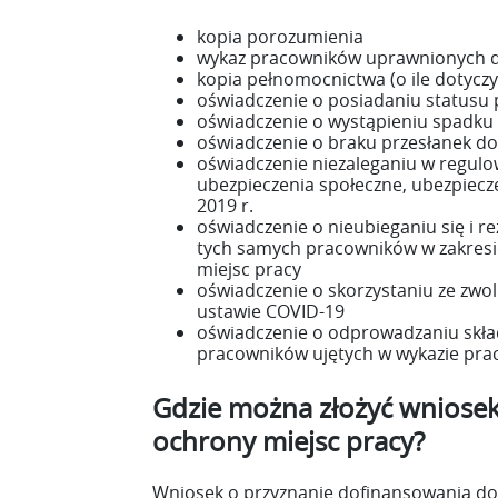
kopia porozumienia
wykaz pracowników uprawnionych 
kopia pełnomocnictwa (o ile dotyczy
oświadczenie o posiadaniu statusu 
oświadczenie o wystąpieniu spadk
oświadczenie o braku przesłanek do
oświadczenie niezaleganiu w regul
ubezpieczenia społeczne, ubezpiecze
2019 r.
oświadczenie o nieubieganiu się i r
tych samych pracowników w zakresie
miejsc pracy
oświadczenie o skorzystaniu ze zwo
ustawie COVID-19
oświadczenie o odprowadzaniu skła
pracowników ujętych w wykazie pr
Gdzie można złożyć wniosek
ochrony miejsc pracy?
Wniosek o przyznanie dofinansowania d