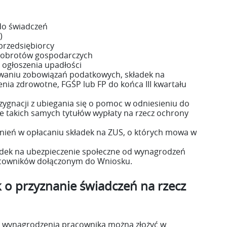
do świadczeń
)
przedsiębiorcy
u obrotów gospodarczych
 ogłoszenia upadłości
owaniu zobowiązań podatkowych, składek na
nia zdrowotne, FGŚP lub FP do końca III kwartału
ezygnacji z ubiegania się o pomoc w odniesieniu do
 takich samych tytułów wypłaty na rzecz ochrony
lnień w opłacaniu składek na ZUS, o których mowa w
dek na ubezpieczenie społeczne od wynagrodzeń
acowników dołączonym do Wniosku.
 o przyznanie świadczeń na rzecz
o wynagrodzenia pracownika można złożyć w