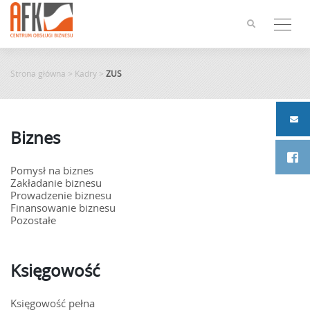
Skip
to
content
Strona główna
>
Kadry
>
ZUS
Biznes
Pomysł na biznes
Zakładanie biznesu
Prowadzenie biznesu
Finansowanie biznesu
Pozostałe
Księgowość
Księgowość pełna