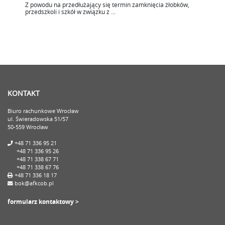
Z powodu na przedłużający się termin zamknięcia żłobków,
przedszkoli i szkół w związku z ...
KONTAKT
Biuro rachunkowe Wrocław
ul. Świeradowska 51/57
50-559 Wrocław
+48 71 336 95 21
+48 71 336 95 26
+48 71 338 67 71
+48 71 338 67 76
+48 71 336 18 17
bok@afkcob.pl
formularz kontaktowy >