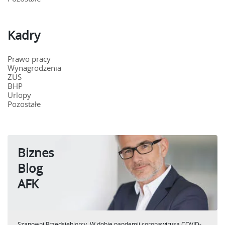
Kadry
Prawo pracy
Wynagrodzenia
ZUS
BHP
Urlopy
Pozostałe
Biznes
Blog
AFK
Szanowni Przedsiębiorcy, W dobie pandemii coronawirusa COVID-