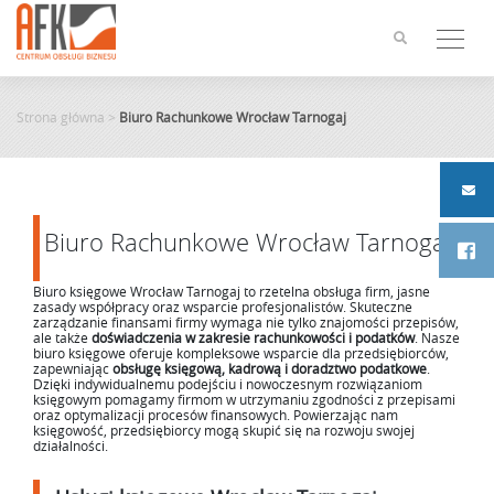
Skip
to
content
Strona główna
>
Biuro Rachunkowe Wrocław Tarnogaj
Biuro Rachunkowe Wrocław Tarnogaj
Biuro księgowe Wrocław Tarnogaj to rzetelna obsługa firm, jasne
zasady współpracy oraz wsparcie profesjonalistów. Skuteczne
zarządzanie finansami firmy wymaga nie tylko znajomości przepisów,
ale także
doświadczenia w zakresie rachunkowości i podatków
. Nasze
biuro księgowe oferuje kompleksowe wsparcie dla przedsiębiorców,
zapewniając
obsługę księgową, kadrową i doradztwo podatkowe
.
Dzięki indywidualnemu podejściu i nowoczesnym rozwiązaniom
księgowym pomagamy firmom w utrzymaniu zgodności z przepisami
oraz optymalizacji procesów finansowych. Powierzając nam
księgowość, przedsiębiorcy mogą skupić się na rozwoju swojej
działalności.