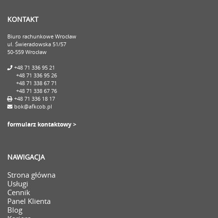
KONTAKT
Biuro rachunkowe Wrocław
ul. Świeradowska 51/57
50-559 Wrocław
+48 71 336 95 21
+48 71 336 95 26
+48 71 338 67 71
+48 71 338 67 76
+48 71 336 18 17
bok@afkcob.pl
formularz kontaktowy >
NAWIGACJA
Strona główna
Usługi
Cennik
Panel Klienta
Blog