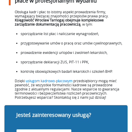
płace w profesjonalnym wydaniu
Obsługa kadr i płac to istotny aspekt prowadzenia firmy,
wymagający bieżącej znajomości przepisów prawa pracy.
Księgowość Wrocław Tarnogaj
obejmuje kompleksowe
zarządzanie dokumentacją pracowniczą
, w tym:
sporządzanie list płac i naliczanie wynagrodzeń,
przygotowywanie umów o pracę oraz umów cywilnoprawnych,
prowadzenie ewidencji urlopów i zwolnień lekarskich,
sporządzanie deklaracji ZUS, PIT-11 i PPK,
kontrolę obowiązkowych badań lekarskich i szkoleń BHP.
Dzięki
usługom kadrowo-płacowym
przedsiębiorcy mogą mieć
pewność, że wszystkie formalności kadrowe są prowadzone
zgodnie z aktualnymi regulacjami. Nasze wsparcie to gwarancja
terminowości i bezpieczeństwa rozliczeń pracowniczych.
Potrzebujesz wsparcia? Skontaktuj się z nami już dzisiaj!
Jesteś zainteresowany usługą?