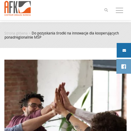
Skip
to
content
Strona główna
>
Do pozyskania środki na innowacje dla kooperujących
ponadregionalnie MŚP