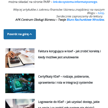
można składać na stronie PARP –
link do systemu informatycznego
.
Więcej artykułów z zakresu finansów i biznesu znajdziesz na naszym
Blogu –
tutaj
.
Serdecznie zapraszamy do lektury.
AFK Centrum Obsługi Biznesu – Twoje
Biuro Rachunkowe Wrocław
.
Powrót na górę
Faktura korygująca w ksef – jak zrobić korektę i
kiedy możliwe jest anulowanie
Certyfikaty KSeF – rodzaje, pobieranie,
uprawnienia i rola w integracji systemów
Logowanie do KSeF – jak uzyskać dostęp, jakie
są opcje i co zrobić gdy system nie działa?