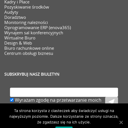
Kadry i Płace
Pozyskiwanie środków
Audyty
Doradztwo
Monitoring należności
Oprogramowanie ERP (enova365)
Wynajem sal konferencyjnych
Wirtualne Biuro
Design & Web
Biuro rachunkowe online
Centrum obsługi biznesu
SUBSKRYBUJ NASZ BIULETYN
Wyrażam zgodę na przetwarzanie moich
danych osobowych (adresu e-mail) zawartych
Ta strona korzysta z ciasteczek aby świadczyć usługi na
w zgłoszeniu,
rozwiń
najwyższym poziomie. Dalsze korzystanie ze strony oznacza,
że zgadzasz się na ich użycie.