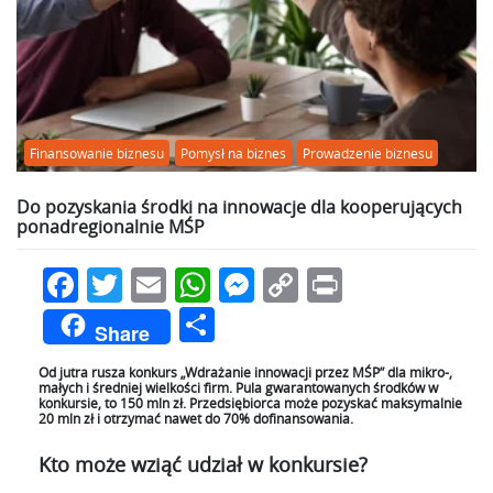
Finansowanie biznesu
Pomysł na biznes
Prowadzenie biznesu
Do pozyskania środki na innowacje dla kooperujących
ponadregionalnie MŚP
Facebook
Twitter
Email
WhatsApp
Messenger
Copy
Print
Link
Podziel
Share
się
Od jutra rusza konkurs „Wdrażanie innowacji przez MŚP” dla mikro-,
małych i średniej wielkości firm. Pula gwarantowanych środków w
konkursie, to 150 mln zł. Przedsiębiorca może pozyskać maksymalnie
20 mln zł i otrzymać nawet do 70% dofinansowania.
Kto może wziąć udział w konkursie?