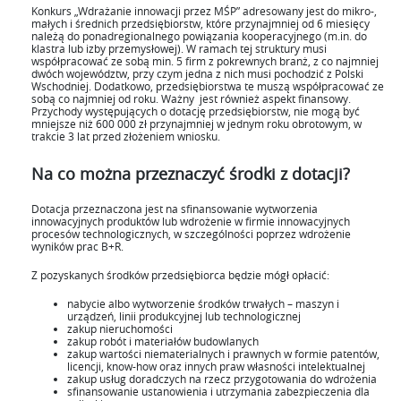
Konkurs „Wdrażanie innowacji przez MŚP” adresowany jest do mikro-,
małych i średnich przedsiębiorstw, które przynajmniej od 6 miesięcy
należą do ponadregionalnego powiązania kooperacyjnego (m.in. do
klastra lub izby przemysłowej). W ramach tej struktury musi
współpracować ze sobą min. 5 firm z pokrewnych branż, z co najmniej
dwóch województw, przy czym jedna z nich musi pochodzić z Polski
Wschodniej. Dodatkowo, przedsiębiorstwa te muszą współpracować ze
sobą co najmniej od roku. Ważny jest również aspekt finansowy.
Przychody występujących o dotację przedsiębiorstw, nie mogą być
mniejsze niż 600 000 zł przynajmniej w jednym roku obrotowym, w
trakcie 3 lat przed złożeniem wniosku.
Na co można przeznaczyć środki z dotacji?
Dotacja przeznaczona jest na sfinansowanie wytworzenia
innowacyjnych produktów lub wdrożenie w firmie innowacyjnych
procesów technologicznych, w szczególności poprzez wdrożenie
wyników prac B+R.
Z pozyskanych środków przedsiębiorca będzie mógł opłacić:
nabycie albo wytworzenie środków trwałych – maszyn i
urządzeń, linii produkcyjnej lub technologicznej
zakup nieruchomości
zakup robót i materiałów budowlanych
zakup wartości niematerialnych i prawnych w formie patentów,
licencji, know-how oraz innych praw własności intelektualnej
zakup usług doradczych na rzecz przygotowania do wdrożenia
sfinansowanie ustanowienia i utrzymania zabezpieczenia dla