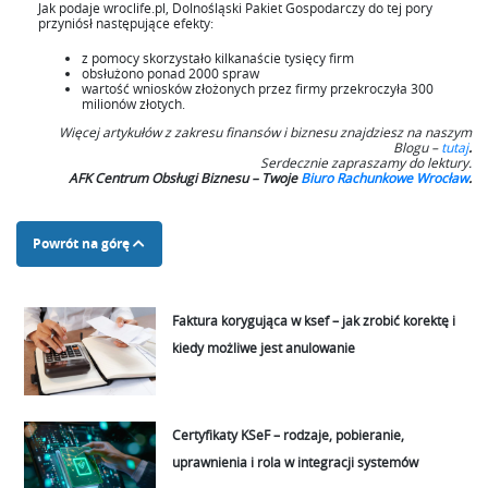
Jak podaje wroclife.pl, Dolnośląski Pakiet Gospodarczy do tej pory
przyniósł następujące efekty:
z pomocy skorzystało kilkanaście tysięcy firm
obsłużono ponad 2000 spraw
wartość wniosków złożonych przez firmy przekroczyła 300
milionów złotych.
Więcej artykułów z zakresu finansów i biznesu znajdziesz na naszym
Blogu –
tutaj
.
Serdecznie zapraszamy do lektury.
AFK Centrum Obsługi Biznesu – Twoje
Biuro Rachunkowe Wrocław
.
Powrót na górę
Faktura korygująca w ksef – jak zrobić korektę i
kiedy możliwe jest anulowanie
Certyfikaty KSeF – rodzaje, pobieranie,
uprawnienia i rola w integracji systemów