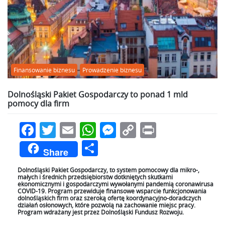
Finansowanie biznesu
Prowadzenie biznesu
Dolnośląski Pakiet Gospodarczy to ponad 1 mld
pomocy dla firm
Facebook
Twitter
Email
WhatsApp
Messenger
Copy
Print
Link
Podziel
Share
się
Dolnośląski Pakiet Gospodarczy, to system pomocowy dla mikro-,
małych i średnich przedsiębiorstw dotkniętych skutkami
ekonomicznymi i gospodarczymi wywołanymi pandemią coronawirusa
COVID-19. Program przewiduje finansowe wsparcie funkcjonowania
dolnośląskich firm oraz szeroką ofertę koordynacyjno-doradczych
działań osłonowych, które pozwolą na zachowanie miejsc pracy.
Program wdrażany jest przez Dolnośląski Fundusz Rozwoju.