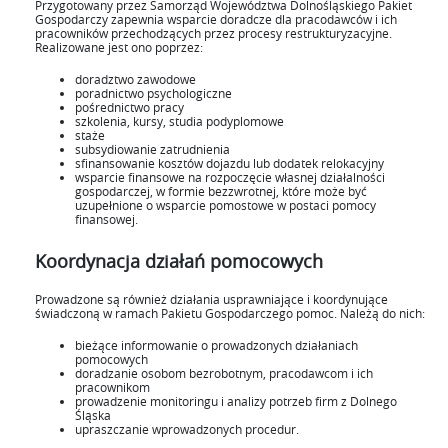
Przygotowany przez Samorząd Województwa Dolnośląskiego Pakiet
Gospodarczy zapewnia wsparcie doradcze dla pracodawców i ich
pracowników przechodzących przez procesy restrukturyzacyjne.
Realizowane jest ono poprzez:
doradztwo zawodowe
poradnictwo psychologiczne
pośrednictwo pracy
szkolenia, kursy, studia podyplomowe
staże
subsydiowanie zatrudnienia
sfinansowanie kosztów dojazdu lub dodatek relokacyjny
wsparcie finansowe na rozpoczęcie własnej działalności
gospodarczej, w formie bezzwrotnej, które może być
uzupełnione o wsparcie pomostowe w postaci pomocy
finansowej.
Koordynacja działań pomocowych
Prowadzone są również działania usprawniające i koordynujące
świadczoną w ramach Pakietu Gospodarczego pomoc. Należą do nich:
bieżące informowanie o prowadzonych działaniach
pomocowych
doradzanie osobom bezrobotnym, pracodawcom i ich
pracownikom
prowadzenie monitoringu i analizy potrzeb firm z Dolnego
Śląska
upraszczanie wprowadzonych procedur.