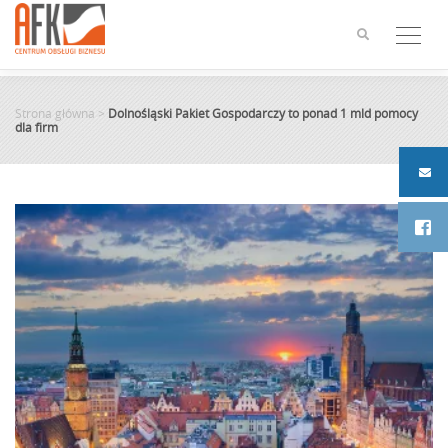
Skip
to
content
Strona główna
>
Dolnośląski Pakiet Gospodarczy to ponad 1 mld pomocy
dla firm