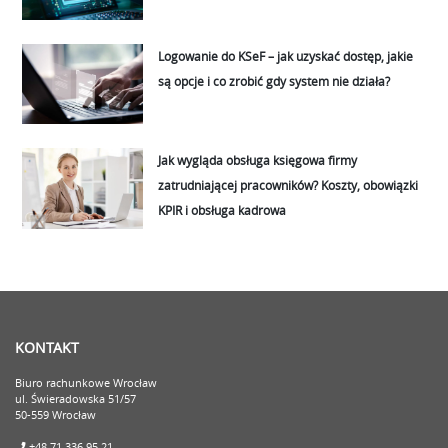
Logowanie do KSeF – jak uzyskać dostęp, jakie
są opcje i co zrobić gdy system nie działa?
Jak wygląda obsługa księgowa firmy
zatrudniającej pracowników? Koszty, obowiązki
KPIR i obsługa kadrowa
KONTAKT
Biuro rachunkowe Wrocław
ul. Świeradowska 51/57
50-559 Wrocław
+48 71 336 95 21