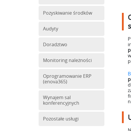
Pozyskiwanie środków
Audyty
P
Doradztwo
i
p
w
Monitoring należności
p
B
Oprogramowanie ERP
p
(enova365)
d
z
f
Wynajem sal
n
konferencyjnych
Pozostałe usługi
N