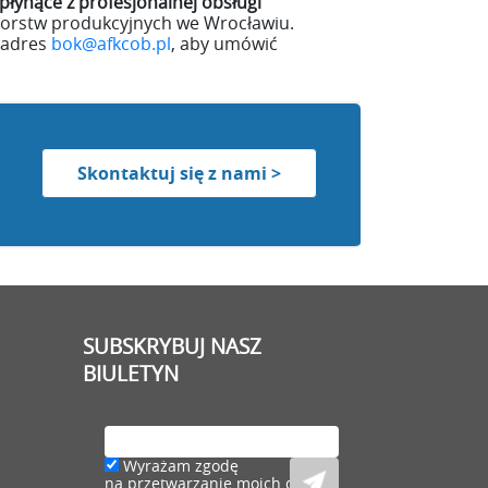
 płynące z profesjonalnej obsługi
iorstw produkcyjnych we Wrocławiu.
 adres
bok@afkcob.pl
, aby umówić
Skontaktuj się z nami >
SUBSKRYBUJ NASZ
BIULETYN
Wyrażam zgodę
na przetwarzanie moich danych