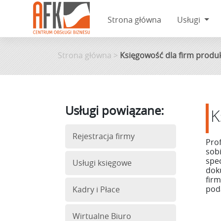
Strona główna
Usługi
Skip
to
Strona główna
>
Księgowość dla firm produ
content
Usługi powiązane:
K
Rejestracja firmy
Pro
sob
spe
Usługi księgowe
dok
firm
pod
Kadry i Płace
Wirtualne Biuro