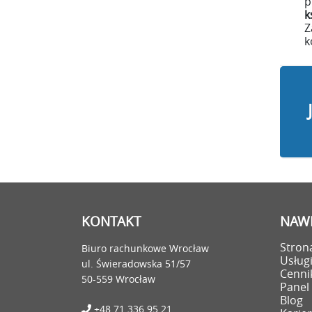
p
k
Z
k
KONTAKT
NAWI
Stron
Biuro rachunkowe Wrocław
Usług
ul. Świeradowska 51/57
Cenni
50-559 Wrocław
Panel 
Blog
+48 71 336 95 21