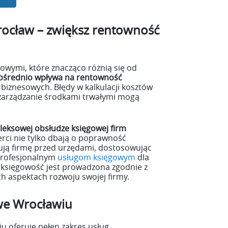
ocław – zwiększ rentowność
owymi, które znacząco różnią się od
pośrednio wpływa na rentowność
biznesowych. Błędy w kalkulacji kosztów
 zarządzanie środkami trwałymi mogą
eksowej obsłudze księgowej firm
erci nie tylko dbają o poprawność
tują firmę przed urzędami, dostosowując
 profesjonalnym
usługom księgowym
dla
 księgowość jest prowadzona zgodnie z
h aspektach rozwoju swojej firmy.
 we Wrocławiu
u oferuje pełen zakres usług