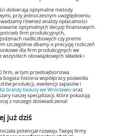
liści dobierają optymalne metody
wymi, przy jednoczesnym uwzględnieniu
owadzamy również analizy opłacalności
mowanie optymalnych decyzji finansowych.
otrzeb firm produkcyjnych,
godzinach nadliczbowych czy premii
ym szczególnie dbamy o precyzję rozliczeń
hunkowe dla firm produkcyjnych we
 wszystkich obowiązkowych składek i
0 firm, w tym przedsiębiorstwa
a bogata historia współpracy pozwoliła
ztów produkcji, ewidencji zapasów i
la branży beauty we Wrocławiu
oraz
zary naszej specjalizacji, które pokazują
staj z naszego doświadczenia!
j już dziś
czała potencjał rozwoju Twojej firmy