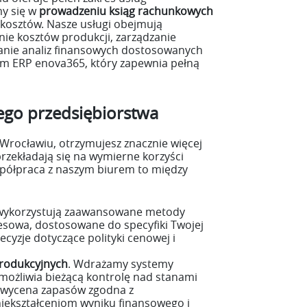
my się w
prowadzeniu ksiąg rachunkowych
 kosztów. Nasze usługi obejmują
nie kosztów produkcji, zarządzanie
anie analiz finansowych dostosowanych
m ERP enova365, który zapewnia pełną
jego przedsiębiorstwa
Wrocławiu, otrzymujesz znacznie więcej
rzekładają się na wymierne korzyści
spółpraca z naszym biurem to między
i wykorzystują zaawansowane metody
cesowa, dostosowane do specyfiki Twojej
yzje dotyczące polityki cenowej i
produkcyjnych
. Wdrażamy systemy
możliwia bieżącą kontrolę nad stanami
 wycena zapasów zgodna z
iekształceniom wyniku finansowego i