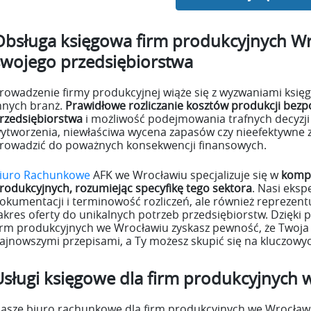
Obsługa księgowa firm produkcyjnych Wr
swojego przedsiębiorstwa
rowadzenie firmy produkcyjnej wiąże się z wyzwaniami księg
nnych branż.
Prawidłowe rozliczanie kosztów produkcji bez
rzedsiębiorstwa
i możliwość podejmowania trafnych decyzji 
ytworzenia, niewłaściwa wycena zapasów czy nieefektywne
rowadzić do poważnych konsekwencji finansowych.
iuro Rachunkowe
AFK we Wrocławiu specjalizuje się w
kompl
rodukcyjnych, rozumiejąc specyfikę tego sektora
. Nasi eksp
okumentacji i terminowość rozliczeń, ale również reprezen
akres oferty do unikalnych potrzeb przedsiębiorstw. Dzięki
irm produkcyjnych we Wrocławiu zyskasz pewność, że Twoja
ajnowszymi przepisami, a Ty możesz skupić się na kluczowyc
Usługi księgowe dla firm produkcyjnych
asze biuro rachunkowe dla firm produkcyjnych we Wrocławi