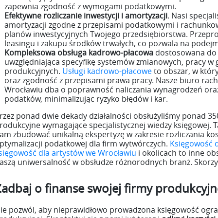
zapewnia zgodność z wymogami podatkowymi.
Efektywne rozliczanie inwestycji i amortyzacji
. Nasi specja
amortyzacji zgodne z przepisami podatkowymi i rachunko
planów inwestycyjnych Twojego przedsiębiorstwa. Przepr
leasingu i zakupu środków trwałych, co pozwala na podej
Kompleksowa obsługa kadrowo-płacowa
dostosowana do p
uwzględniająca specyfikę systemów zmianowych, pracy w 
produkcyjnych.
Usługi kadrowo-płacowe
to obszar, w któr
oraz zgodność z przepisami prawa pracy. Nasze biuro rac
Wrocławiu dba o poprawność naliczania wynagrodzeń oraz
podatków, minimalizując ryzyko błędów i kar.
rzez ponad dwie dekady działalności obsłużyliśmy ponad 35
rodukcyjne wymagające specjalistycznej wiedzy księgowej. T
am zbudować unikalną ekspertyzę w zakresie rozliczania kos
ptymalizacji podatkowej dla firm wytwórczych.
Księgowość d
sięgowość dla artystów we Wrocławiu
i okolicach to inne obs
aszą uniwersalność w obsłudze różnorodnych branż. Skorzy
Zadbaj o finanse swojej firmy produkcyjne
ie pozwól, aby nieprawidłowo prowadzona księgowość ograni