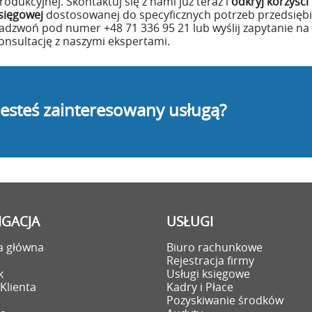
rodukcyjnej. Skontaktuj się z nami już teraz i
odkryj korzyści
sięgowej
dostosowanej do specyficznych potrzeb przedsięb
adzwoń pod numer +48 71 336 95 21 lub wyślij zapytanie na
onsultację z naszymi ekspertami.
Jesteś zainteresowany usługą?
GACJA
USŁUGI
a główna
Biuro rachunkowe
i
Rejestracja firmy
k
Usługi księgowe
Klienta
Kadry i Płace
Pozyskiwanie środków