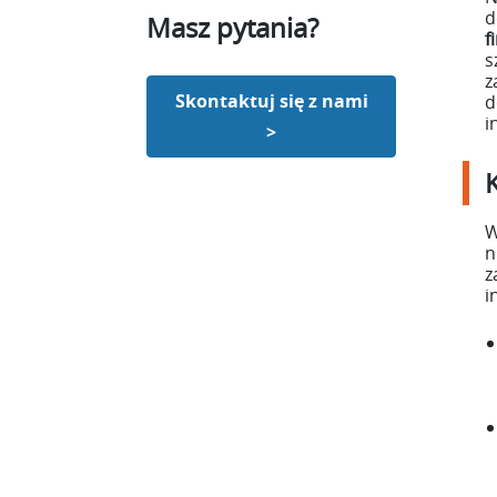
d
Masz pytania?
f
s
z
Skontaktuj się z nami
d
i
>
W
n
z
i