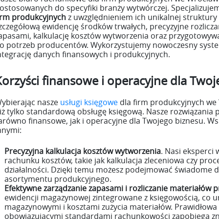
ostosowanych do specyfiki branży wytwórczej. Specjalizuje
irm produkcyjnych
z uwzględnieniem ich unikalnej struktury
zczegółową ewidencję środków trwałych, precyzyjne rozlicza
apasami, kalkulację kosztów wytworzenia oraz przygotowyw
o potrzeb producentów. Wykorzystujemy nowoczesny syste
ntegrację danych finansowych i produkcyjnych.
Korzyści finansowe i operacyjne dla Two
ybierając nasze
usługi księgowe
dla firm produkcyjnych we 
iż tylko standardową obsługę księgową. Nasze rozwiązania p
arówno finansowe, jak i operacyjne dla Twojego biznesu. W
nnymi:
Precyzyjna kalkulacja kosztów wytworzenia
. Nasi eksperc
rachunku kosztów, takie jak kalkulacja zleceniowa czy pro
działalności. Dzięki temu możesz podejmować świadome dec
asortymentu produkcyjnego.
Efektywne zarządzanie zapasami i rozliczanie materiałów 
ewidencji magazynowej zintegrowane z księgowością, co u
magazynowymi i kosztami zużycia materiałów. Prawidłowa
obowiązującymi standardami rachunkowości zapobiega zn