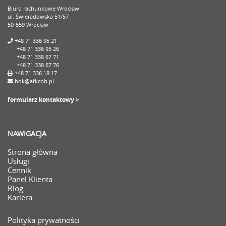
Biuro rachunkowe Wrocław
ul. Świeradowska 51/57
50-559 Wrocław
+48 71 336 95 21
+48 71 336 95 26
+48 71 338 67 71
+48 71 338 67 76
+48 71 336 18 17
bok@afkcob.pl
formularz kontaktowy >
NAWIGACJA
Strona główna
Usługi
Cennik
Panel Klienta
Blog
Kariera
Polityka prywatności