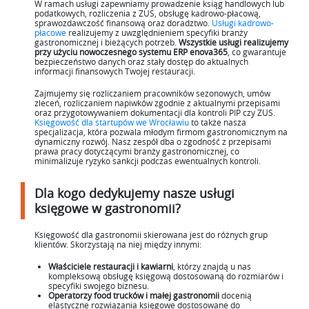
W ramach usługi zapewniamy prowadzenie ksiąg handlowych lub
podatkowych, rozliczenia z ZUS, obsługę kadrowo-płacową,
sprawozdawczość finansową oraz doradztwo.
Usługi kadrowo-
płacowe
realizujemy z uwzględnieniem specyfiki branży
gastronomicznej i bieżących potrzeb.
Wszystkie usługi realizujemy
przy użyciu nowoczesnego systemu ERP enova365
, co gwarantuje
bezpieczeństwo danych oraz stały dostęp do aktualnych
informacji finansowych Twojej restauracji.
Zajmujemy się rozliczaniem pracowników sezonowych, umów
zleceń, rozliczaniem napiwków zgodnie z aktualnymi przepisami
oraz przygotowywaniem dokumentacji dla kontroli PIP czy ZUS.
Księgowość dla startupów we Wrocławiu
to także nasza
specjalizacja, która pozwala młodym firmom gastronomicznym na
dynamiczny rozwój. Nasz zespół dba o zgodność z przepisami
prawa pracy dotyczącymi branży gastronomicznej, co
minimalizuje ryzyko sankcji podczas ewentualnych kontroli.
Dla kogo dedykujemy nasze usługi
księgowe w gastronomii?
Księgowość dla gastronomii skierowana jest do różnych grup
klientów. Skorzystają na niej między innymi:
Właściciele restauracji i kawiarni
, którzy znajdą u nas
kompleksową obsługę księgową dostosowaną do rozmiarów i
specyfiki swojego biznesu.
Operatorzy food trucków i małej gastronomii
docenią
elastyczne rozwiązania księgowe dostosowane do