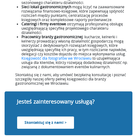
sezonowego charakteru działalności.
Sieci lokali gastronomicznych
mogą liczyć na zaawansowane
rozwiązania finansowo-księgowe, które zapewniają spójność
rozliczeń między punktami, centralizację procesów
księgowych oraz kompleksowe raporty porównawcze.
Cateringi i firmy eventowe
otrzymają profesjonalną obsługę
uwzględniającą specyfikę projektowego charakteru
działalności.
Pracownicy branży gastronomicznej
: kucharze, kelnerki i
kelnerzy prowadzący własną działalność gospodarczą mogą
skorzystać z dedykowanych rozwiązań księgowych, które
uwzględniają specyfikę ich pracy, w tym rozliczanie napiwków,
delegacji czy kosztów dojazdu do miejsca wykonywania usług.
Księgowość dla fotografów we Wrocławiu
to uzupełniająca
usługa dla klientów, którzy rozwijają dodatkową działalność np.
związaną z dokumentowaniem eventów kulinarnych.
Skontaktuj się z nami, aby umówić bezpłatną konsultację i poznać
szczegóły naszej oferty pełnej księgowości dla branży
gastronomicznej we Wrocławiu.
Jesteś zainteresowany usługą?
Skontaktuj się z nami >