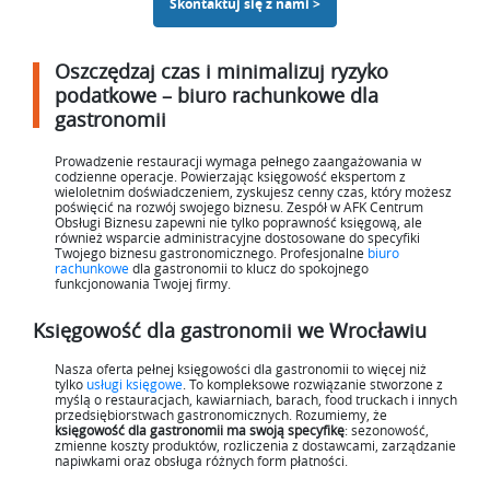
Skontaktuj się z nami >
Oszczędzaj czas i minimalizuj ryzyko
podatkowe – biuro rachunkowe dla
gastronomii
Prowadzenie restauracji wymaga pełnego zaangażowania w
codzienne operacje. Powierzając księgowość ekspertom z
wieloletnim doświadczeniem, zyskujesz cenny czas, który możesz
poświęcić na rozwój swojego biznesu. Zespół w AFK Centrum
Obsługi Biznesu zapewni nie tylko poprawność księgową, ale
również wsparcie administracyjne dostosowane do specyfiki
Twojego biznesu gastronomicznego. Profesjonalne
biuro
rachunkowe
dla gastronomii to klucz do spokojnego
funkcjonowania Twojej firmy.
Księgowość dla gastronomii we Wrocławiu
Nasza oferta pełnej księgowości dla gastronomii to więcej niż
tylko
usługi księgowe
. To kompleksowe rozwiązanie stworzone z
myślą o restauracjach, kawiarniach, barach, food truckach i innych
przedsiębiorstwach gastronomicznych. Rozumiemy, że
księgowość dla gastronomii ma swoją specyfikę
: sezonowość,
zmienne koszty produktów, rozliczenia z dostawcami, zarządzanie
napiwkami oraz obsługa różnych form płatności.