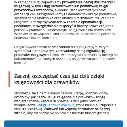
W ramach usługi zapewniamy
prowadzenie pełnej dokumentacji
księgowej, w tym ksiąg rachunkowych lub podatkowej księgi
przychodów i rozchodów
, ewidencji środków trwałych oraz
ewidencji VAT. Przygotowujemy i składamy deklaracje podatkowe,
sprawozdania finansowe oraz dbamy o terminowe rozliczenia z
urzędami. Oferujemy
wsparcie w zakresie optymalizacji
podatkowej z uwzględnieniem specyfiki branży prawniczej
oraz
pomoc w planowaniu finansowym. Księgowość dla prawników
Wrocław to rozwiązanie, które odpowiada na wszystkie potrzeby
finansowe każdej kancelarii.
Dzięki nowoczesnym rozwiązaniom technologicznym, w tym
systemowi ERP enova365,
zapewniamy pełną digitalizację
procesów księgowych
. Umożliwia to szybki i bezpieczny dostęp do
dokumentów finansowych oraz stały wgląd w sytuację finansową
kancelarii.
Zacznij oszczędzać czas już dziś dzięki
księgowości dla prawników
Skontaktuj się z nami i umów na konsultację, podczas której
omówimy, jak nasze usługi księgowe dla prawników mogą
wspierać rozwój kancelarii prawnej. Oferujemy również
kompleksowe
usługi kadrowo płacowe
, które idealnie uzupełniają
obsługę księgową.
Zadzwoń lub wypełnij formularz na naszej
stronie
, aby rozpocząć współpracę z naszym biurem już dziś.