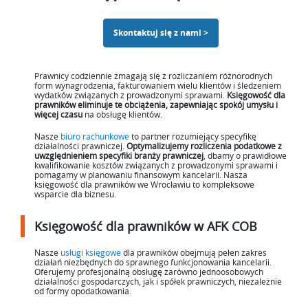
Skontaktuj się z nami >
Prawnicy codziennie zmagają się z rozliczaniem różnorodnych
form wynagrodzenia, fakturowaniem wielu klientów i śledzeniem
wydatków związanych z prowadzonymi sprawami.
Księgowość dla
prawników
eliminuje te obciążenia, zapewniając spokój umysłu i
więcej czasu
na obsługę klientów.
Nasze
biuro rachunkowe
to partner rozumiejący specyfikę
działalności prawniczej.
Optymalizujemy rozliczenia podatkowe
z
uwzględnieniem specyfiki branży prawniczej
, dbamy o prawidłowe
kwalifikowanie kosztów związanych z prowadzonymi sprawami i
pomagamy w planowaniu finansowym kancelarii. Nasza
księgowość dla prawników we Wrocławiu to kompleksowe
wsparcie dla biznesu.
Księgowość dla prawników w AFK COB
Nasze
usługi księgowe
dla prawników obejmują pełen zakres
działań niezbędnych do sprawnego funkcjonowania kancelarii.
Oferujemy profesjonalną obsługę zarówno jednoosobowych
działalności gospodarczych, jak i spółek prawniczych, niezależnie
od formy opodatkowania.