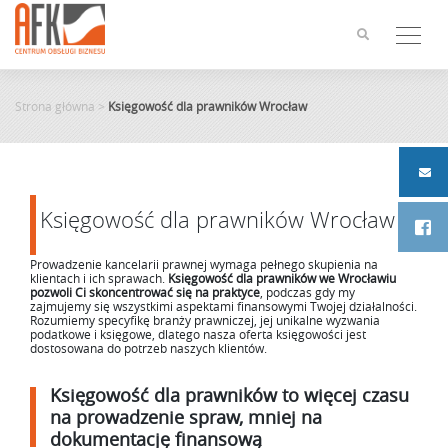
Skip
to
content
Strona główna
>
Księgowość dla prawników Wrocław
Księgowość dla prawników Wrocław
Prowadzenie kancelarii prawnej wymaga pełnego skupienia na
klientach i ich sprawach.
Księgowość dla prawników we Wrocławiu
pozwoli Ci skoncentrować się na praktyce
, podczas gdy my
zajmujemy się wszystkimi aspektami finansowymi Twojej działalności.
Rozumiemy specyfikę branży prawniczej, jej unikalne wyzwania
podatkowe i księgowe, dlatego nasza oferta księgowości jest
dostosowana do potrzeb naszych klientów.
Księgowość dla prawników to więcej czasu
na prowadzenie spraw, mniej na
dokumentację finansową