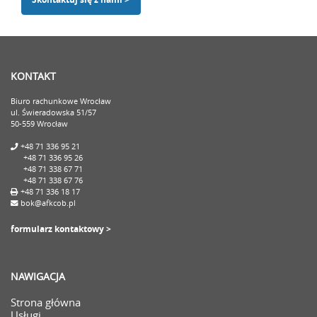
KONTAKT
Biuro rachunkowe Wrocław
ul. Świeradowska 51/57
50-559 Wrocław
+48 71 336 95 21
+48 71 336 95 26
+48 71 338 67 71
+48 71 338 67 76
+48 71 336 18 17
bok@afkcob.pl
formularz kontaktowy >
NAWIGACJA
Strona główna
Usługi