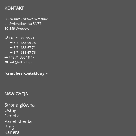
KONTAKT
Biuro rachunkowe Wrocław
ul. Świeradowska 51/57
50-559 Wrocław
+48 71 336 95 21
+48 71 336 95 26
+48 71 338 67 71
+48 71 338 67 76
+48 71 336 18 17
bok@afkcob.pl
formularz kontaktowy >
NAWIGACJA
Strona główna
Usługi
Cennik
Panel Klienta
Blog
Kariera