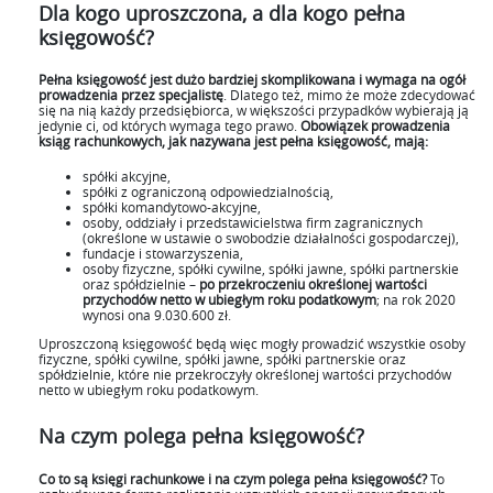
Dla kogo uproszczona, a dla kogo pełna
księgowość?
Pełna księgowość jest dużo bardziej skomplikowana i wymaga na ogół
prowadzenia przez specjalistę
. Dlatego też, mimo że może zdecydować
się na nią każdy przedsiębiorca, w większości przypadków wybierają ją
jedynie ci, od których wymaga tego prawo.
Obowiązek prowadzenia
ksiąg rachunkowych, jak nazywana jest pełna księgowość, mają:
spółki akcyjne,
spółki z ograniczoną odpowiedzialnością,
spółki komandytowo-akcyjne,
osoby, oddziały i przedstawicielstwa firm zagranicznych
(określone w ustawie o swobodzie działalności gospodarczej),
fundacje i stowarzyszenia,
osoby fizyczne, spółki cywilne, spółki jawne, spółki partnerskie
oraz spółdzielnie –
po przekroczeniu określonej wartości
przychodów netto w ubiegłym roku podatkowym
; na rok 2020
wynosi ona 9.030.600 zł.
Uproszczoną księgowość będą więc mogły prowadzić wszystkie osoby
fizyczne, spółki cywilne, spółki jawne, spółki partnerskie oraz
spółdzielnie, które nie przekroczyły określonej wartości przychodów
netto w ubiegłym roku podatkowym.
Na czym polega pełna księgowość?
Co to są księgi rachunkowe i na czym polega pełna księgowość?
To