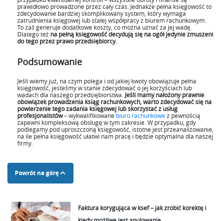
prawidłowo prowadzone przez cały czas. Jednakże pełna księgowość to
zdecydowanie bardziej skomplikowany system, który wymaga
zatrudnienia księgowej lub stałej współpracy z biurem rachunkowym.
To zaś generuje dodatkowe koszty, co można uznać za jej wadę.
Dlatego też
na pełną księgowość decydują się na ogół jedynie zmuszeni
do tego przez prawo przedsiębiorcy.
Podsumowanie
Jeśli wiemy już, na czym polega i od jakiej kwoty obowiązuje pełna
księgowość, jesteśmy w stanie zdecydować o jej korzyściach lub
wadach dla naszego przedsiębiorstwa.
Jeśli mamy nałożony prawnie
obowiązek prowadzenia ksiąg rachunkowych, warto zdecydować się na
powierzenie tego zadania księgowej lub skorzystać z usług
profesjonalistów
– wykwalifikowane
biuro rachunkowe
z pewnością
zapewni kompleksową obsługę w tym zakresie. W przypadku, gdy
podlegamy pod uproszczoną księgowość, istotne jest przeanalizowanie,
na ile pełna księgowość ułatwi nam pracę i będzie optymalna dla naszej
firmy.
Powrót na górę
Faktura korygująca w ksef – jak zrobić korektę i
kiedy możliwe jest anulowanie