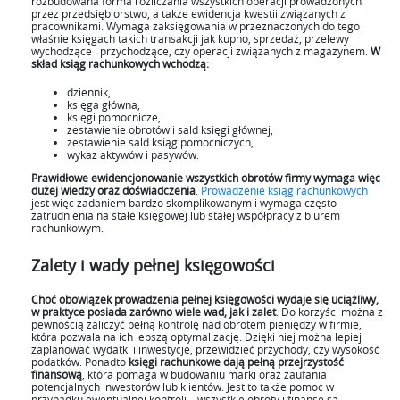
rozbudowana forma rozliczania wszystkich operacji prowadzonych
przez przedsiębiorstwo, a także ewidencja kwestii związanych z
pracownikami. Wymaga zaksięgowania w przeznaczonych do tego
właśnie księgach takich transakcji jak kupno, sprzedaż, przelewy
wychodzące i przychodzące, czy operacji związanych z magazynem.
W
skład ksiąg rachunkowych wchodzą:
dziennik,
księga główna,
księgi pomocnicze,
zestawienie obrotów i sald księgi głównej,
zestawienie sald ksiąg pomocniczych,
wykaz aktywów i pasywów.
Prawidłowe ewidencjonowanie wszystkich obrotów firmy wymaga więc
dużej wiedzy oraz doświadczenia
.
Prowadzenie ksiąg rachunkowych
jest więc zadaniem bardzo skomplikowanym i wymaga często
zatrudnienia na stałe księgowej lub stałej współpracy z biurem
rachunkowym.
Zalety i wady pełnej księgowości
Choć obowiązek prowadzenia pełnej księgowości wydaje się uciążliwy,
w praktyce posiada zarówno wiele wad, jak i zalet
. Do korzyści można z
pewnością zaliczyć pełną kontrolę nad obrotem pieniędzy w firmie,
która pozwala na ich lepszą optymalizację. Dzięki niej można lepiej
zaplanować wydatki i inwestycje, przewidzieć przychody, czy wysokość
podatków. Ponadto
księgi rachunkowe dają pełną przejrzystość
finansową
, która pomaga w budowaniu marki oraz zaufania
potencjalnych inwestorów lub klientów. Jest to także pomoc w
przypadku ewentualnej kontroli – wszystkie obroty i finanse są