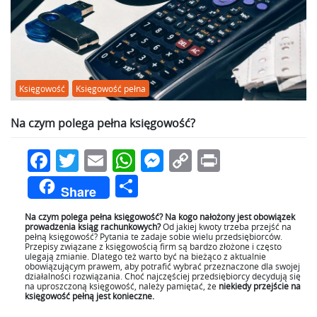
Księgowość
Księgowość pełna
Na czym polega pełna księgowość?
Facebook
Twitter
Email
WhatsApp
Messenger
Copy
Print
Link
Podziel
Share
się
Na czym polega pełna księgowość? Na kogo nałożony jest obowiązek
prowadzenia ksiąg rachunkowych?
Od jakiej kwoty trzeba przejść na
pełną księgowość? Pytania te zadaje sobie wielu przedsiębiorców.
Przepisy związane z księgowością firm są bardzo złożone i często
ulegają zmianie. Dlatego też warto być na bieżąco z aktualnie
obowiązującym prawem, aby potrafić wybrać przeznaczone dla swojej
działalności rozwiązania. Choć najczęściej przedsiębiorcy decydują się
na uproszczoną księgowość, należy pamiętać, że
niekiedy przejście na
księgowość pełną jest konieczne.