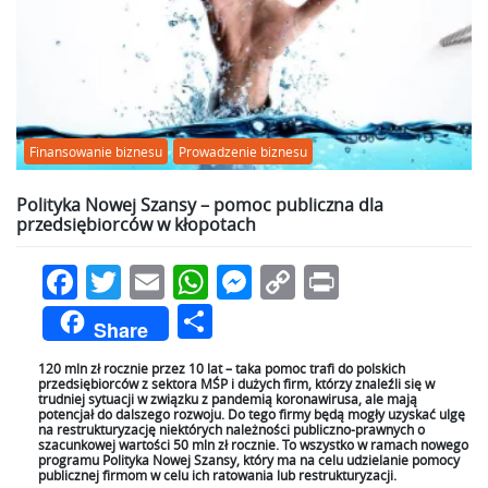
Finansowanie biznesu
Prowadzenie biznesu
Polityka Nowej Szansy – pomoc publiczna dla
przedsiębiorców w kłopotach
Facebook
Twitter
Email
WhatsApp
Messenger
Copy
Print
Link
Podziel
Share
się
120 mln zł rocznie przez 10 lat – taka pomoc trafi do polskich
przedsiębiorców z sektora MŚP i dużych firm, którzy znaleźli się w
trudniej sytuacji w związku z pandemią koronawirusa, ale mają
potencjał do dalszego rozwoju. Do tego firmy będą mogły uzyskać ulgę
na restrukturyzację niektórych należności publiczno-prawnych o
szacunkowej wartości 50 mln zł rocznie. To wszystko w ramach nowego
programu Polityka Nowej Szansy, który ma na celu udzielanie pomocy
publicznej firmom w celu ich ratowania lub restrukturyzacji.