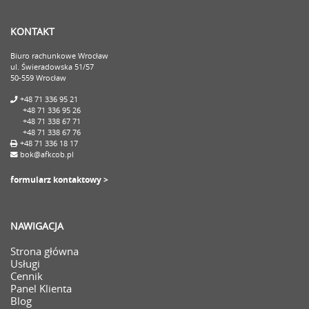
KONTAKT
Biuro rachunkowe Wrocław
ul. Świeradowska 51/57
50-559 Wrocław
+48 71 336 95 21
+48 71 336 95 26
+48 71 338 67 71
+48 71 338 67 76
+48 71 336 18 17
bok@afkcob.pl
formularz kontaktowy >
NAWIGACJA
Strona główna
Usługi
Cennik
Panel Klienta
Blog