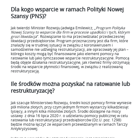
Dla kogo wsparcie w ramach Polityki Nowej
Szansy (PNS)?
Jak twierdzi Minister Rozwoju Jadwiga Emilewicz, „
Program Polityka
Nowej Szansy to wsparcie dla firm w procesie upadłości i tych, którym
grozi likwidacja
”. Rozwiązanie to ma przeciwdziałać przedwczesnej
likwidacji przedsiębiorstw. Program przeznaczony jest dla firm, które
znalazły się w trudniej sytuacji w związku z koronawirusem i
samodzielnie nie udźwigną restrukturyzacji, ale opracowały jej plan –
którego koszty mogą być finansowane jako element pomocy na
ratowanie lub jako tymczasowe wsparcie restrukturyzacyjne. Pomocą
będą objęte działania restrukturyzacyjne, jak również firmy otrzymają
środki na wsparcie płynności finansowej, w związku z realizowaną
restrukturyzacją.
Ile środków można pozyskać na ratowanie lub
restrukturyzację?
Jak szacuje Ministerstwo Rozwoju, średni koszt pomocy firmie wyniesie
pół miliona złotych, przy czym jednym firmom wystarczy kilkadziesiąt
tysięcy, a innym kilka milionów złotych. Środki dostępne na mocy
ustawy z dnia 16 lipca 2020 r. o udzielaniu pomocy publicznej w celu
ratowania lub restrukturyzacji przedsiębiorców (Dz.U. poz. 1298)
będzie można łączyć ze wsparciem przewidzianym w ramach Tarczy
Antykryzysowej.