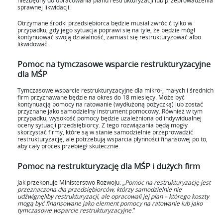
niezbędny do opracowania planu restrukturyzacji lub przeprowadzenia
sprawnej likwidacji.
Otrzymane środki przedsiębiorca będzie musiał zwrócić tylko w
przypadku, gdy jego sytuacja poprawi się na tyle, że będzie mógł
kontynuować swoją działalność, zamiast się restrukturyzować albo
likwidować.
Pomoc na tymczasowe wsparcie restrukturyzacyjne
dla MŚP
Tymczasowe wsparcie restrukturyzacyjne dla mikro-, małych i średnich
firm przyznawane będzie na okres do 18 miesięcy. Może być
kontynuacją pomocy na ratowanie (wydłużoną pożyczką) lub zostać
przyznane jako samodzielny instrument pomocowy. Również w tym
przypadku, wysokość pomocy będzie uzależniona od indywidualnej
oceny sytuacji przedsiębiorcy. Z tego rozwiązania będą mogły
skorzystać firmy, które są w stanie samodzielnie przeprowadzić
restrukturyzację, ale potrzebują wsparcia płynności finansowej po to,
aby cały proces przebiegł skutecznie.
Pomoc na restrukturyzację dla MŚP i dużych firm
Jak przekonuje Ministerstwo Rozwoju: „
Pomoc na restrukturyzację jest
przeznaczona dla przedsiębiorców, którzy samodzielnie nie
udźwignęliby restrukturyzacji, ale opracowali jej plan – którego koszty
mogą być finansowane jako element pomocy na ratowanie lub jako
tymczasowe wsparcie restrukturyzacyjne
.”