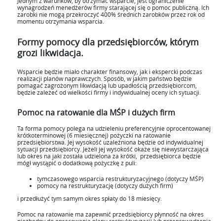
Jednym z warunków, by otrzymać wsparcie, jest ograniczenie
wynagrodzeń menedżerów firmy starającej się o pomoc publiczną. Ich
zarobki nie mogą przekroczyć 400% średnich zarobków przez rok od
momentu otrzymania wsparcia.
Formy pomocy dla przedsiębiorców, którym
grozi likwidacja.
Wsparcie będzie miało charakter finansowy, jak i ekspercki podczas
realizacji planów naprawczych. Sposób, w jakim państwo będzie
pomagać zagrożonym likwidacją lub upadłością przedsiębiorcom,
będzie zależeć od wielkości firmy i indywidualnej oceny ich sytuacji.
Pomoc na ratowanie dla MŚP i dużych firm
Ta forma pomocy polega na udzieleniu preferencyjnie oprocentowanej
krótkoterminowej (6 miesięcznej) pożyczki na ratowanie
przedsiębiorstwa. Jej wysokość uzależniona będzie od indywidualnej
sytuacji przedsiębiorcy. Jeżeli jej wysokość okaże się niewystarczająca
lub okres na jaki została udzielona za krótki, przedsiębiorca będzie
mógł wystąpić o dodatkową pożyczkę z puli:
tymczasowego wsparcia restrukturyzacyjnego (dotyczy MŚP)
pomocy na restrukturyzację (dotyczy dużych firm)
i przedłużyć tym samym okres spłaty do 18 miesięcy.
Pomoc na ratowanie ma zapewnić przedsiębiorcy płynność na okres