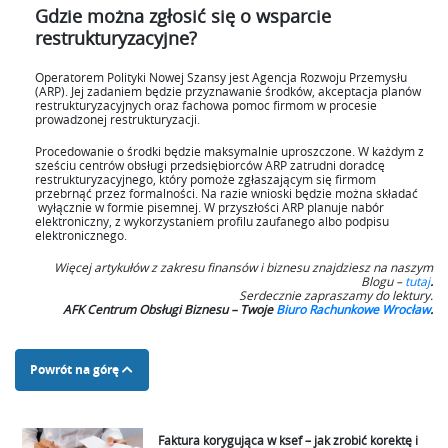
Gdzie można zgłosić się o wsparcie
restrukturyzacyjne?
Operatorem Polityki Nowej Szansy jest Agencja Rozwoju Przemysłu
(ARP). Jej zadaniem będzie przyznawanie środków, akceptacja planów
restrukturyzacyjnych oraz fachowa pomoc firmom w procesie
prowadzonej restrukturyzacji.
Procedowanie o środki będzie maksymalnie uproszczone. W każdym z
sześciu centrów obsługi przedsiębiorców ARP zatrudni doradcę
restrukturyzacyjnego, który pomoże zgłaszającym się firmom
przebrnąć przez formalności. Na razie wnioski będzie można składać
wyłącznie w formie pisemnej. W przyszłości ARP planuje nabór
elektroniczny, z wykorzystaniem profilu zaufanego albo podpisu
elektronicznego.
Więcej artykułów z zakresu finansów i biznesu znajdziesz na naszym
Blogu –
tutaj
.
S
erdecznie zapraszamy do lektury.
AFK Centrum Obsługi Biznesu – Twoje
Biuro Rachunkowe Wrocław
.
Powrót na górę
Faktura korygująca w ksef – jak zrobić korektę i