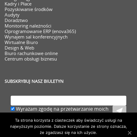
Kadry i Płace
Pozyskiwanie środków
Audyty
Doradztwo
Monitoring należności
Oprogramowanie ERP (enova365)
Wynajem sal konferencyjnych
Wirtualne Biuro
Design & Web
Biuro rachunkowe online
Centrum obsługi biznesu
SUBSKRYBUJ NASZ BIULETYN
Wyrażam zgodę na przetwarzanie moich
danych osobowych (adresu e-mail) zawartych
Ta strona korzysta z ciasteczek aby świadczyć usługi na
w zgłoszeniu,
rozwiń
najwyższym poziomie. Dalsze korzystanie ze strony oznacza,
że zgadzasz się na ich użycie.