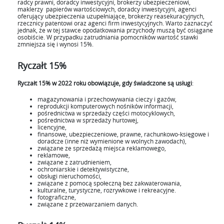
radcy prawni, doradcy inwestycyjni, brokerzy ubezpieczeniowi,
maklerzy papierów wartościowych, doradcy inwestycyjni, agenci
oferujący ubezpieczenia uzupełniające, brokerzy reasekuracyjnych,
rzecznicy patentowi oraz agenci firm inwestycyjnych. Warto zaznaczyć
jednak, że w tej stawce opodatkowania przychody muszą być osiągane
osobiście. W przypadku zatrudniania pomocników wartość stawki
zmniejsza się i wynosi 15%.
Ryczałt 15%
Ryczałt 15% w 2022 roku obowiązuje, gdy świadczone są usługi
:
magazynowania i przechowywania cieczy i gazów,
reprodukcji komputerowych nośników informacji,
pośrednictwa w sprzedaży części motocyklowych,
pośrednictwa w sprzedaży hurtowej,
licencyjne,
finansowe, ubezpieczeniowe, prawne, rachunkowo-księgowe i
doradcze (inne niż wymienione w wolnych zawodach),
związane ze sprzedażą miejsca reklamowego,
reklamowe,
związane z zatrudnieniem,
ochroniarskie i detektywistyczne,
obsługi nieruchomości,
związane z pomocą społeczną bez zakwaterowania,
kulturalne, turystyczne, rozrywkowe i rekreacyjne.
fotograficzne,
związane z przetwarzaniem danych.