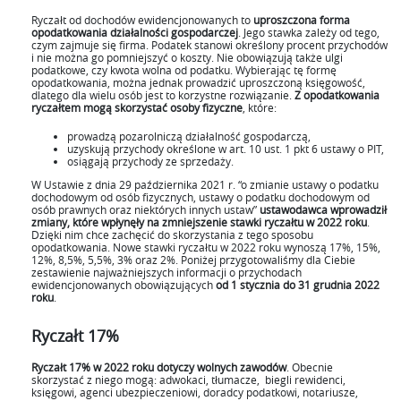
Ryczałt od dochodów ewidencjonowanych to
uproszczona forma
opodatkowania działalności gospodarczej
. Jego stawka zależy od tego,
czym zajmuje się firma. Podatek stanowi określony procent przychodów
i nie można go pomniejszyć o koszty. Nie obowiązują także ulgi
podatkowe, czy kwota wolna od podatku. Wybierając tę formę
opodatkowania, można jednak prowadzić uproszczoną księgowość,
dlatego dla wielu osób jest to korzystne rozwiązanie.
Z opodatkowania
ryczałtem mogą skorzystać osoby fizyczne
, które:
prowadzą pozarolniczą działalność gospodarczą,
uzyskują przychody określone w art. 10 ust. 1 pkt 6 ustawy o PIT,
osiągają przychody ze sprzedaży.
W Ustawie z dnia 29 października 2021 r. “o zmianie ustawy o podatku
dochodowym od osób fizycznych, ustawy o podatku dochodowym od
osób prawnych oraz niektórych innych ustaw”
ustawodawca wprowadził
zmiany, które wpłynęły na zmniejszenie stawki ryczałtu w 2022 roku
.
Dzięki nim chce zachęcić do skorzystania z tego sposobu
opodatkowania. Nowe stawki ryczałtu w 2022 roku wynoszą 17%, 15%,
12%, 8,5%, 5,5%, 3% oraz 2%. Poniżej przygotowaliśmy dla Ciebie
zestawienie najważniejszych informacji o przychodach
ewidencjonowanych obowiązujących
od 1 stycznia do 31 grudnia 2022
roku
.
Ryczałt 17%
Ryczałt 17% w 2022 roku dotyczy wolnych zawodów
. Obecnie
skorzystać z niego mogą: adwokaci, tłumacze, biegli rewidenci,
księgowi, agenci ubezpieczeniowi, doradcy podatkowi, notariusze,