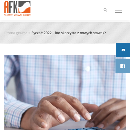
Skip
to
content
Strona główna
>
Ryczałt 2022 – kto skorzysta z nowych stawek?