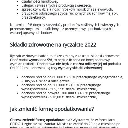
działalności handlowej,
usługach związanych z produkcją zwierzęcą,
sprzedaży w działalności rybaków morskich i zalewowych,
przypadku odpłatnego zbycia ruchomych składników majątku
przedsiębiorcy.
Natomiast 2% dotyczy sprzedaży produktów roślinnych i zwierzęcych
przetworzonych w sposób inny niż przemysłowy i pochodzących z
własnej uprawy lub hodowli.
Składki zdrowotne na ryczałcie 2022
Ryczałt w Nowym Ładzie to także zmiany z zakresu składki zdrowotnej.
Choć nadal
wynosi ona 9%
, to będzie liczona od innej podstawy
wymiaru składki. Dodatkowo
nie będzie można odliczyć jej od podatku
.
Od 2022 roku obowiązują
trzy wymiary składki zdrowotnej
:
dochody roczne do 60 000 zł (60% przeciętnego wynagrodzenia)
– 305,56 zł składki miesięcznie,
dochody roczne do 300 000 zł (100% przeciętnego
wynagrodzenia) – 509,27 zł składki miesięcznie,
dochody roczne powyżej 300 000 zł (180% przeciętnego
wynagrodzenia) – 916,68 zł składki miesięcznie,
Jak zmienić formę opodatkowania?
Chcesz zmienić formę opodatkowania
? Wystarczy, że w formularzu
CEIDG-1 zgłosisz taki zamiar. Musisz to zrobić do 20 dnia miesiąca po
miesiącu, w którym osiągnąłeś/łaś pierwszy przychód w danym roku