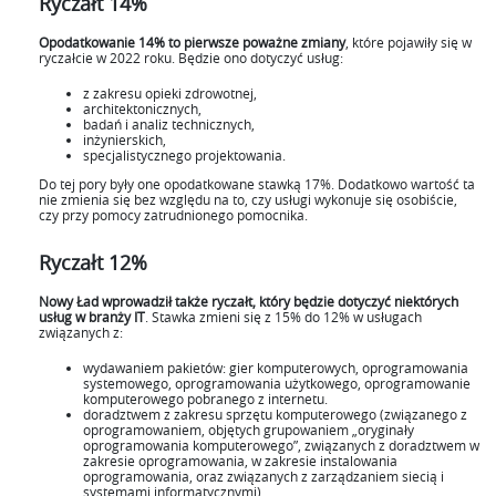
Ryczałt 14%
Opodatkowanie 14% to pierwsze poważne zmiany
, które pojawiły się w
ryczałcie w 2022 roku. Będzie ono dotyczyć usług:
z zakresu opieki zdrowotnej,
architektonicznych,
badań i analiz technicznych,
inżynierskich,
specjalistycznego projektowania.
Do tej pory były one opodatkowane stawką 17%. Dodatkowo wartość ta
nie zmienia się bez względu na to, czy usługi wykonuje się osobiście,
czy przy pomocy zatrudnionego pomocnika.
Ryczałt 12%
Nowy Ład wprowadził także ryczałt, który będzie dotyczyć niektórych
usług w branży IT
. Stawka zmieni się z 15% do 12% w usługach
związanych z:
wydawaniem pakietów: gier komputerowych, oprogramowania
systemowego, oprogramowania użytkowego, oprogramowanie
komputerowego pobranego z internetu.
doradztwem z zakresu sprzętu komputerowego (związanego z
oprogramowaniem, objętych grupowaniem „oryginały
oprogramowania komputerowego”, związanych z doradztwem w
zakresie oprogramowania, w zakresie instalowania
oprogramowania, oraz związanych z zarządzaniem siecią i
systemami informatycznymi).