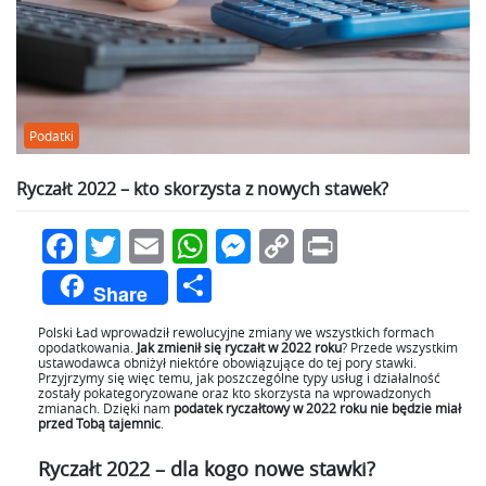
Podatki
Ryczałt 2022 – kto skorzysta z nowych stawek?
Facebook
Twitter
Email
WhatsApp
Messenger
Copy
Print
Link
Podziel
Share
się
Polski Ład wprowadził rewolucyjne zmiany we wszystkich formach
opodatkowania.
Jak zmienił się ryczałt w 2022 roku
? Przede wszystkim
ustawodawca obniżył niektóre obowiązujące do tej pory stawki.
Przyjrzymy się więc temu, jak poszczególne typy usług i działalność
zostały pokategoryzowane oraz kto skorzysta na wprowadzonych
zmianach. Dzięki nam
podatek ryczałtowy w 2022 roku nie będzie miał
przed Tobą tajemnic
.
Ryczałt 2022 – dla kogo nowe stawki?