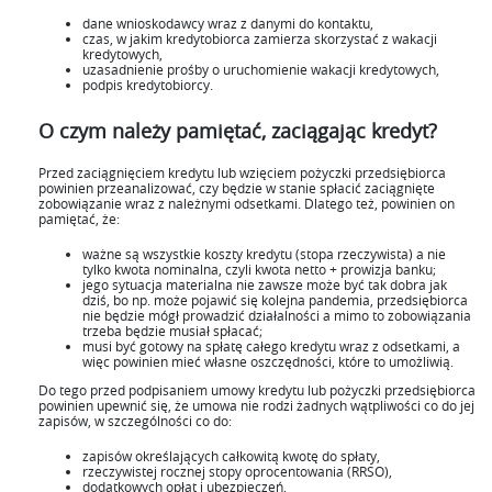
dane wnioskodawcy wraz z danymi do kontaktu,
czas, w jakim kredytobiorca zamierza skorzystać z wakacji
kredytowych,
uzasadnienie prośby o uruchomienie wakacji kredytowych,
podpis kredytobiorcy.
O czym należy pamiętać, zaciągając kredyt?
Przed zaciągnięciem kredytu lub wzięciem pożyczki przedsiębiorca
powinien przeanalizować, czy będzie w stanie spłacić zaciągnięte
zobowiązanie wraz z należnymi odsetkami. Dlatego też, powinien on
pamiętać, że:
ważne są wszystkie koszty kredytu (stopa rzeczywista) a nie
tylko kwota nominalna, czyli kwota netto + prowizja banku;
jego sytuacja materialna nie zawsze może być tak dobra jak
dziś, bo np. może pojawić się kolejna pandemia, przedsiębiorca
nie będzie mógł prowadzić działalności a mimo to zobowiązania
trzeba będzie musiał spłacać;
musi być gotowy na spłatę całego kredytu wraz z odsetkami, a
więc powinien mieć własne oszczędności, które to umożliwią.
Do tego przed podpisaniem umowy kredytu lub pożyczki przedsiębiorca
powinien upewnić się, że umowa nie rodzi żadnych wątpliwości co do jej
zapisów, w szczególności co do:
zapisów określających całkowitą kwotę do spłaty,
rzeczywistej rocznej stopy oprocentowania (RRSO),
dodatkowych opłat i ubezpieczeń,