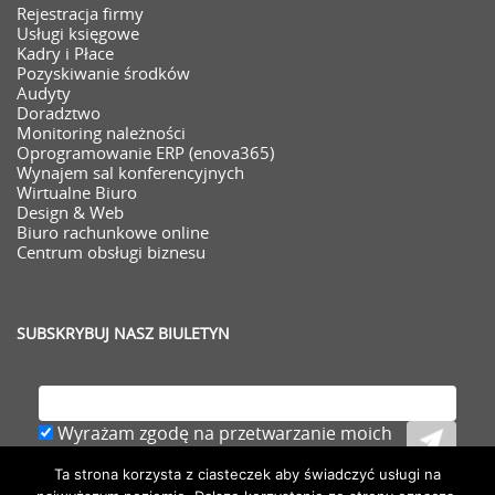
Rejestracja firmy
Usługi księgowe
Kadry i Płace
Pozyskiwanie środków
Audyty
Doradztwo
Monitoring należności
Oprogramowanie ERP (enova365)
Wynajem sal konferencyjnych
Wirtualne Biuro
Design & Web
Biuro rachunkowe online
Centrum obsługi biznesu
SUBSKRYBUJ NASZ BIULETYN
Wyrażam zgodę na przetwarzanie moich
danych osobowych (adresu e-mail) zawartych
Ta strona korzysta z ciasteczek aby świadczyć usługi na
w zgłoszeniu,
rozwiń