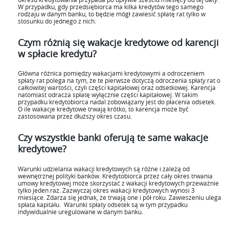
W przypadku, gdy przedsiębiorca ma kilka kredytów tego samego
rodzaju w danym banku, to będzie mógł zawiesić spłatę rat tylko w
stosunku do jednego z nich.
Czym różnią się wakacje kredytowe od karencji
w spłacie kredytu?
Główna różnica pomiędzy wakacjami kredytowymi a odroczeniem
spłaty rat polega na tym, że te pierwsze dotyczą odroczenia spłaty rat o
całkowitej wartości, czyli części kapitałowej oraz odsetkowej. Karencja
natomiast odracza spłatę wyłącznie części kapitałowej. W takim
przypadku kredytobiorca nadal zobowiązany jest do płacenia odsetek.
O ile wakacje kredytowe trwają krótko, to karencja może być
zastosowana przez dłuższy okres czasu.
Czy wszystkie banki oferują te same wakacje
kredytowe?
Warunki udzielania wakacji kredytowych są różne i zależą od
wewnętrznej polityki banków. Kredytobiorca przez cały okres trwania
umowy kredytowej może skorzystać z wakacji kredytowych przeważnie
tylko jeden raz. Zazwyczaj okres wakacji kredytowych wynosi 3
miesiące. Zdarza się jednak, że trwają one i pół roku. Zawieszeniu ulega
spłata kapitału. Warunki spłaty odsetek są w tym przypadku
indywidualnie uregulowane w danym banku.