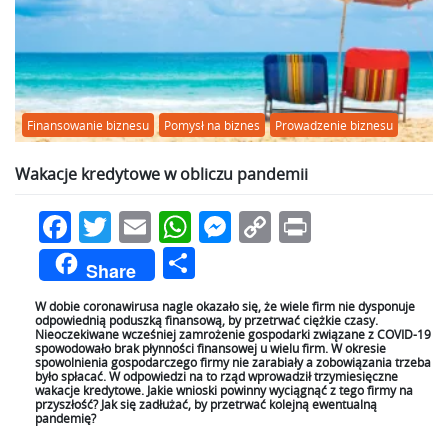
Finansowanie biznesu
Pomysł na biznes
Prowadzenie biznesu
Wakacje kredytowe w obliczu pandemii
Facebook
Twitter
Email
WhatsApp
Messenger
Copy
Print
Link
Podziel
Share
się
W dobie coronawirusa nagle okazało się, że wiele firm nie dysponuje
odpowiednią poduszką finansową, by przetrwać ciężkie czasy.
Nieoczekiwane wcześniej zamrożenie gospodarki związane z COVID-19
spowodowało brak płynności finansowej u wielu firm. W okresie
spowolnienia gospodarczego firmy nie zarabiały a zobowiązania trzeba
było spłacać. W odpowiedzi na to rząd wprowadził trzymiesięczne
wakacje kredytowe. Jakie wnioski powinny wyciągnąć z tego firmy na
przyszłość? Jak się zadłużać, by przetrwać kolejną ewentualną
pandemię?