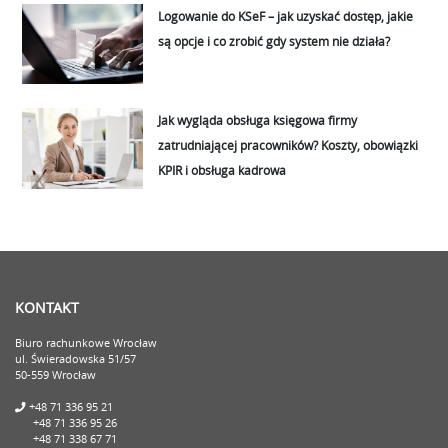
Logowanie do KSeF – jak uzyskać dostęp, jakie
są opcje i co zrobić gdy system nie działa?
Jak wygląda obsługa księgowa firmy
zatrudniającej pracowników? Koszty, obowiązki
KPIR i obsługa kadrowa
KONTAKT
Biuro rachunkowe Wrocław
ul. Świeradowska 51/57
50-559 Wrocław
+48 71 336 95 21
+48 71 336 95 26
+48 71 338 67 71