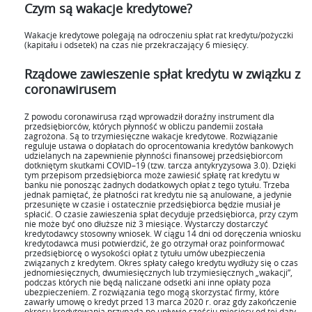
Czym są wakacje kredytowe?
Wakacje kredytowe polegają na odroczeniu spłat rat kredytu/pożyczki
(kapitału i odsetek) na czas nie przekraczający 6 miesięcy.
Rządowe zawieszenie spłat kredytu w związku z
coronawirusem
Z powodu coronawirusa rząd wprowadził doraźny instrument dla
przedsiębiorców, których płynność w obliczu pandemii została
zagrożona. Są to trzymiesięczne wakacje kredytowe. Rozwiązanie
reguluje ustawa o dopłatach do oprocentowania kredytów bankowych
udzielanych na zapewnienie płynności finansowej przedsiębiorcom
dotkniętym skutkami COVID–19 (tzw. tarcza antykryzysowa 3.0). Dzięki
tym przepisom przedsiębiorca może zawiesić spłatę rat kredytu w
banku nie ponosząc żadnych dodatkowych opłat z tego tytułu. Trzeba
jednak pamiętać, że płatności rat kredytu nie są anulowane, a jedynie
przesunięte w czasie i ostatecznie przedsiębiorca będzie musiał je
spłacić. O czasie zawieszenia spłat decyduje przedsiębiorca, przy czym
nie może być ono dłuższe niż 3 miesiące. Wystarczy dostarczyć
kredytodawcy stosowny wniosek. W ciągu 14 dni od doręczenia wniosku
kredytodawca musi potwierdzić, że go otrzymał oraz poinformować
przedsiębiorcę o wysokości opłat z tytułu umów ubezpieczenia
związanych z kredytem. Okres spłaty całego kredytu wydłuży się o czas
jednomiesięcznych, dwumiesięcznych lub trzymiesięcznych „wakacji”,
podczas których nie będą naliczane odsetki ani inne opłaty poza
ubezpieczeniem. Z rozwiązania tego mogą skorzystać firmy, które
zawarły umowę o kredyt przed 13 marca 2020 r. oraz gdy zakończenie
okresu kredytowania przypada po upływie sześciu miesięcy od tej daty.