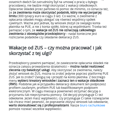
ostatnich dwóch lat zatrudniony był na umowę o pracę u byłego
pracodawcy, nie będzie mógł skorzystać z wakacji składkowych.
Opłacenie składek przez państwo to pomoc de minimis, co oznacza też,
że
ze zwolnienia może skorzystać podatnik, który nie wyczerpał jej
limitu
(300 tysięcy euro w ciągu 3 lat). Co ważne, o zwolnienie z
opłacania składek mogą ubiegać się również wspólnicy spółek
cywilnych. Ważne jest jednak, by wniosek złożyli ze swojego konta
płatnika na PUE, a nie z konta spółki, której są wspólnikami. Trzeba też
pamiętać o tym, że
wakacje od ZUS nie oznaczają całkowitego
zwolnienia z obowiązków przedsiębiorcy
– nadal konieczne jest
rozliczanie podatków czy składanie deklaracji ZUS.
Wakacje od ZUS – czy można pracować i jak
skorzystać z tej ulgi?
Przedsiębiorcy powinni pamiętać, że zawieszenie opłacania składek nie
oznacza zakazu prowadzenia działalności –
można nadal realizować
zlecenia czy świadczyć usługi
. Aby skorzystać ze zwolnienia, należy
złożyć wniosek do ZUS, można to zrobić jedynie poprzez platformę PUE
ZUS. Jak to zrobić? Zaloguj się i przejdź na konto płatnika. Z bocznego
menu
wybierz kreatory wniosków i zaznacz ten o wakacje składkowe
(RWS)
. Podobnie jak w przypadku deklaracji dokument ten podpiszesz
profilem zaufanym, profilem PUE lub kwalifikowanym podpisem
elektronicznym. W ciągu miesiąca powinieneś otrzymać decyzję o
przyznaniu lub nieprzyznaniu pomocy. Od decyzji przysługuje Ci też
odwołanie. Jeżeli masz wątpliwości, czy przysługuje Ci takie rozwiązanie
lub chcesz mieć pewność, że poprawnie złożysz wniosek lub odwołanie,
warto skonsultować się z profesjonalistami
. Nasze
biuro rachunkowe
pomoże rozwiać wszelkie wątpliwości.