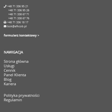
+48 71 336 95 21
+48 71 336 95 26
+48 71 338 67 71
+48 71 338 67 76
+48 71 336 18 17
bok@afkcob.pl
formularz kontaktowy >
NAWIGACJA
Strona główna
Usługi
Cennik
Panel Klienta
Blog
Kariera
Polityka prywatności
Regulamin