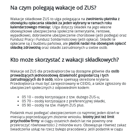
Na czym polegają wakacje od ZUS?
Wakacje składkowe ZUS to ulga polegająca na
zwolnieniu płatnika z
obowiązku opłacania składek za jeden wybrany w ramach roku
kalendarzowego miesiąc
. Ulga dotyczy składek na jego własne
obowiązkowe ubezpieczenia społeczne (emerytalne, rentowe,
wypadkowe), dobrowolne ubezpieczenie chorobowe (jeśli podlega) oraz
Fundusz Pracy i Fundusz Solidarnościowy (jeśli opłaca). Składki te
opłacane są z budżetu państwa, ale
płatnik nadal ma obowiązek opłacić
składkę zdrowotną
oraz składki zatrudnionych u siebie osób.
Kto może skorzystać z wakacji składkowych?
Wakacje od ZUS dla przedsiębiorców są dostępne głównie dla
osób
prowadzących jednoosobową działalność gospodarczą i tych
zatrudniających do 9 osób
, które spełniają określone kryteria.
Przedsiębiorca musi być zarejestrowany w CEIDG, a także zgłoszony do
ubezpieczeń społecznych z odpowiednim kodem:
05 10 – osoby korzystające z tzw. dużego ZUS-u,
05 70 – osoby korzystające z preferencyjnej składki,
05 90 – osoby na tzw. małym ZUS plus.
Podatnik musi podlegać ubezpieczeniom co najmniej jeden dzień w
miesiącu poprzedzającym złożenie wniosku.
Istotny jest też limit
przychodów firmy
: w ciągu ostatnich dwóch lat nie powinny one
przekroczyć równowartości 2 milionów euro. Obowiązuje również zakaz
świadczenia usług na rzecz byłego pracodawcy. Jeśli podatnik w ciągu