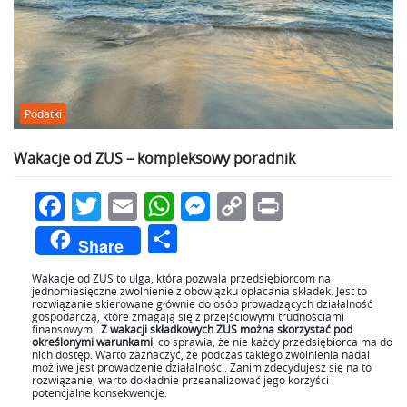
Podatki
Wakacje od ZUS – kompleksowy poradnik
Facebook
Twitter
Email
WhatsApp
Messenger
Copy
Print
Link
Podziel
Share
się
Wakacje od ZUS to ulga, która pozwala przedsiębiorcom na
jednomiesięczne zwolnienie z obowiązku opłacania składek. Jest to
rozwiązanie skierowane głównie do osób prowadzących działalność
gospodarczą, które zmagają się z przejściowymi trudnościami
finansowymi.
Z wakacji składkowych ZUS można skorzystać pod
określonymi warunkami
, co sprawia, że nie każdy przedsiębiorca ma do
nich dostęp. Warto zaznaczyć, że podczas takiego zwolnienia nadal
możliwe jest prowadzenie działalności. Zanim zdecydujesz się na to
rozwiązanie, warto dokładnie przeanalizować jego korzyści i
potencjalne konsekwencje.