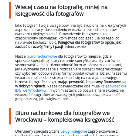
Więcej czasu na fotografię, mniej na
księgowość dla fotografów
Jako fotograf, Twoja uwaga powinna być skupiona na kreatywnych
aspektach pracy: doskonaleniu warsztatu, obsłudze klientów i
tworzeniu pięknych zdjęć. Prowadzenie księgowości to
czasochłonny obowiązek, który może odciągać Cię od tego, co
naprawdę kochasz robić.
Księgowa dla fotografów to opcja, jak
zadbać o rozwój firmy
i pasji
jednocześnie.
Nasze
biuro rachunkowe
dla fotografów to miejsce, gdzie
spotkasz specjalistę, który rozumie specyfikę branży: zarówno
sezonowość zleceń, różnorodność form współpracy z klientami,
jak i wyzwania związane z rozliczaniem sprzętu fotograficznego
czy wyborem odpowiedniej formy opodatkowania. Dzięki naszemu
wsparciu możesz bez stresu skupić się na rozwijaniu swojego
biznesu fotograficznego,
mając pewność, że sprawy finansowe są
w dobrych rękach
. Nasze doświadczenie obejmuje
księgowość dla
JDG we Wrocławiu
i innych miastach, co pozwala nam skutecznie
wspierać fotografów prowadzących jednoosobową działalność
gospodarczą, jak i większe spółki.
Biuro rachunkowe dla fotografów we
Wrocławiu – kompleksowa księgowość
Oferujemy specjalistyczne
usługi księgowe
zaprojektowane z
myślą o fotografach i ich unikalnych potrzebach biznesowych.