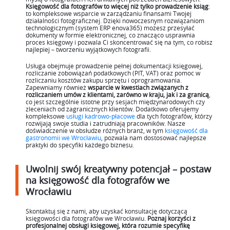
Księgowość dla fotografów to więcej niż tylko prowadzenie ksiąg
:
to kompleksowe wsparcie w zarządzaniu finansami Twojej
działalności fotograficznej. Dzięki nowoczesnym rozwiązaniom
technologicznym (system ERP enova365) możesz przesyłać
dokumenty w formie elektronicznej, co znacząco usprawnia
proces księgowy i pozwala Ci skoncentrować się na tym, co robisz
najlepiej – tworzeniu wyjątkowych fotografii.
Usługa obejmuje prowadzenie pełnej dokumentacji księgowej,
rozliczanie zobowiązań podatkowych (PIT, VAT) oraz pomoc w
rozliczaniu kosztów zakupu sprzętu i oprogramowania.
Zapewniamy również
wsparcie w kwestiach związanych z
rozliczaniem umów z klientami, zarówno w kraju, jak i za granicą
,
co jest szczególnie istotne przy sesjach międzynarodowych czy
zleceniach od zagranicznych klientów. Dodatkowo oferujemy
kompleksowe
usługi kadrowo-płacowe
dla tych fotografów, którzy
rozwijają swoje studia i zatrudniają pracowników. Nasze
doświadczenie w obsłudze różnych branż, w tym
księgowość dla
gastronomii we Wrocławiu
, pozwala nam dostosować najlepsze
praktyki do specyfiki każdego biznesu.
Uwolnij swój kreatywny potencjał – postaw
na księgowość dla fotografów we
Wrocławiu
Skontaktuj się z nami, aby uzyskać konsultację dotyczącą
księgowości dla fotografów we Wrocławiu.
Poznaj korzyści z
profesjonalnej obsługi księgowej, która rozumie specyfikę