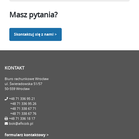
Masz pytania?
Skontaktuj się z nami >
KONTAKT
Biuro rachunkowe Wrocław
ul. Świeradowska 51/57
50-559 Wrocław
+48 71 336 95 21
+48 71 336 95 26
+48 71 338 67 71
+48 71 338 67 76
+48 71 336 18 17
bok@afkcob.pl
formularz kontaktowy >