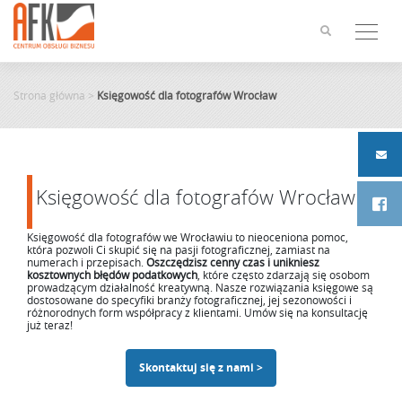
Skip
to
content
Strona główna
>
Księgowość dla fotografów Wrocław
Księgowość dla fotografów Wrocław
Księgowość dla fotografów we Wrocławiu to nieoceniona pomoc,
która pozwoli Ci skupić się na pasji fotograficznej, zamiast na
numerach i przepisach.
Oszczędzisz cenny czas i unikniesz
kosztownych błędów podatkowych
, które często zdarzają się osobom
prowadzącym działalność kreatywną. Nasze rozwiązania księgowe są
dostosowane do specyfiki branży fotograficznej, jej sezonowości i
różnorodnych form współpracy z klientami. Umów się na konsultację
już teraz!
Skontaktuj się z nami >