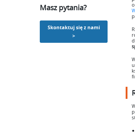
o
Masz pytania?
W
p
Skontaktuj się z nami
R
r
>
d
s
W
u
k
f
W
p
s