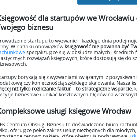
Księgowość dla startupów we Wrocławiu
Twojego biznesu
rowadzenie startupu to wyzwanie – każdego dnia podejmujes
irmy. W natłoku obowiązków
księgowość nie powinna być T
achunkowe
specjalizujące się w obsłudze małych i średnich
lastycznych rozwiązań księgowych, które dostosują się do 
iznesowych.
tartupy borykają się z wyzwaniami związanymi z pozyskiwan
odatkową czy koniecznością szybkiego skalowania. Nasza
ks
ięcej niż tylko rozliczanie faktur – to strategiczne wsparcie
, 
ecyzje biznesowe i unikać kosztownych błędów na wczesnyc
Kompleksowe usługi księgowe Wrocław
FK Centrum Obsługi Biznesu to doświadczone biuro rachunk
ylko, oferujące pełen zakres usług niezbędnych dla młodych,
rzystępne cenowo pakiety, które obejmują podstawowe
usł