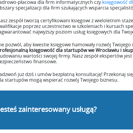
adrowo-płacowa dla firm informatycznych czy
księgowość d
bszary specjalizacji dla firm szukających wsparcia specjalis
asz zespół tworzą certyfikowani księgowi z wieloletnim sta
walifikacje poprzez uczestnictwo w szkoleniach i kursach sp
agwarantować najwyższy poziom usług księgowych dla Twoj
ie pozwól, aby kwestie księgowe hamowały rozwój Twojego
rofesjonalną księgowość dla startupów we Wrocławiu i sku
udowaniu wartości swojej firmy. Nasz zespół ekspertów jest
ezpieczeństwo finansowe.
adzwoń już dziś i umów bezpłatną konsultację! Przekonaj si
la startupów mogą wspierać rozwój Twojego biznesu.
Jesteś zainteresowany usługą?