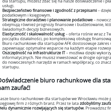
dla startupu, możesz zdać się na nasze doświadczenie i pła
usługi.
Bezpieczeństwo finansowe i zgodność z przepisami
– dzięk
podatkowym i księgowym.
Strategiczne doradztwo i planowanie podatkowe
– nowocze
obejmują również prognozy finansowe i budżetowanie, k
świadomych decyzji biznesowych.
Elastyczność i skalowalność usług
– oferta rośnie wraz z T
początku działalności, po kompleksową obsługę finansową
Biuro rachunkowe dla startupów AFK dostosowuje zakres u
zapewniając optymalne wsparcie na każdym etapie rozwoj
Oszczędność na infrastrukturze IT
– możliwa dzięki wykorz
informatycznych. Nie musisz inwestować w drogie oprog
do nowoczesnych narzędzi w ramach współpracy, co znacz
startupu.
Doświadczenie biuro rachunkowe dla st
nam zaufać!
asze biuro rachunkowe dla startupów we Wrocławiu może p
sięgowej firm z różnych branż. Przez te lata
zdobyliśmy zauf
ielu dynamicznie rozwijających się startupów
. Prowadzisz f