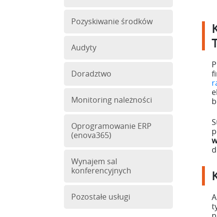
Pozyskiwanie środków
Audyty
P
Doradztwo
f
r
e
Monitoring należności
b
S
Oprogramowanie ERP
p
(enova365)
w
d
Wynajem sal
konferencyjnych
Pozostałe usługi
A
t
p