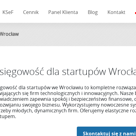
KSeF
Cennik
Panel Klienta
Blog
Kontakt
 Wrocław
sięgowość dla startupów Wrocł
ęgowość dla startupów we Wrocławiu to kompletne rozwiąz
wijających się firm technologicznych i innowacyjnych. Nasz
wiadczeniem zapewnia spokój i bezpieczeństwo finansowe, d
rozwijaniu swojego biznesu. Wykorzystujemy nowoczesne sys
rzeby młodych, dynamicznych firm. Oferujemy elastyczne ro
rtupem.
Skontaktuj się z nami