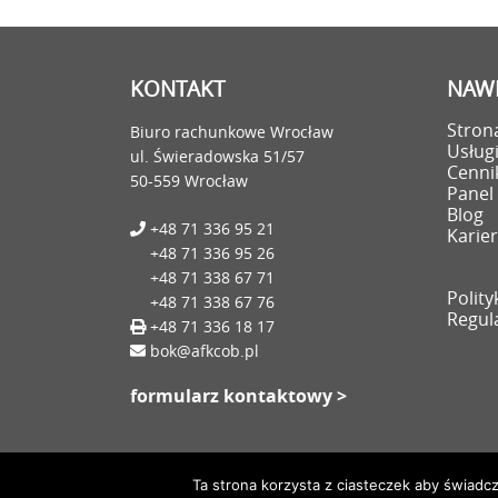
KONTAKT
NAWI
Stron
Biuro rachunkowe Wrocław
Usług
ul. Świeradowska 51/57
Cenni
50-559 Wrocław
Panel 
Blog
+48 71 336 95 21
Karie
+48 71 336 95 26
+48 71 338 67 71
Polit
+48 71 338 67 76
Regul
+48 71 336 18 17
bok@afkcob.pl
formularz kontaktowy >
Ta strona korzysta z ciasteczek aby świadc
Copyright AFK Centrum Obsługi Biznesu Sp. z o.o