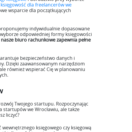
z
księgowość dla freelancerów we
owe wsparcie dla początkujących
o proponujemy indywidualnie dopasowane
w wyborze odpowiedniej formy księgowości
nasze biuro rachunkowe zapewnia pełne
rantuje bezpieczeństwo danych i
irmy. Dzięki zaawansowanym narzędziom
ale również wspierać Cię w planowaniu
ych.
w
ozwój Twojego startupu. Rozpoczynając
la startupów we Wrocławiu, ale także
z liczyć?
ać wewnętrznego księgowego czy księgową