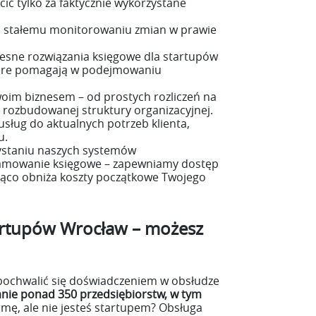
cić tylko za faktycznie wykorzystane
i stałemu monitorowaniu zmian w prawie
sne rozwiązania księgowe dla startupów
tóre pomagają w podejmowaniu
woim biznesem – od prostych rozliczeń na
 rozbudowanej struktury organizacyjnej.
sług do aktualnych potrzeb klienta,
u.
ystaniu naszych systemów
ramowanie księgowe – zapewniamy dostęp
ąco obniża koszty początkowe Twojego
artupów Wrocław – możesz
ochwalić się doświadczeniem w obsłudze
anie ponad 350 przedsiębiorstw, w tym
irmę, ale nie jesteś startupem? Obsługa