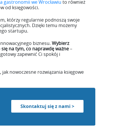
la gastronomii we Wrocławiu
to również
tów od księgowości.
żem, którzy regularnie podnoszą swoje
ecjalistycznych. Dzięki temu możemy
ego startupu.
 innowacyjnego biznesu.
Wybierz
p się na tym, co naprawdę ważne
–
 gotowy zapewnić Ci spokój i
ę, jak nowoczesne rozwiązania księgowe
Skontaktuj się z nami >