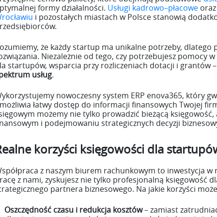
ptymalnej formy działalności.
Usługi kadrowo–płacowe
ora
rocławiu
i pozostałych miastach w Polsce stanowią dodatk
rzedsiębiorców.
ozumiemy, że każdy startup ma unikalne potrzeby, dlateg
ozwiązania. Niezależnie od tego, czy potrzebujesz pomocy 
la startupów, wsparcia przy rozliczeniach dotacji i grantów –
pektrum usług
.
ykorzystujemy nowoczesny system ERP enova365, który gwa
możliwia łatwy dostęp do informacji finansowych Twojej f
sięgowym możemy nie tylko prowadzić bieżącą księgowość, 
inansowym i podejmowaniu strategicznych decyzji biznesow
Realne korzyści księgowości dla startupó
spółpraca z naszym biurem rachunkowym to inwestycja w r
racę z nami, zyskujesz nie tylko profesjonalną księgowość d
trategicznego partnera biznesowego. Na jakie korzyści możes
Oszczędność czasu i redukcja kosztów
– zamiast zatrudni