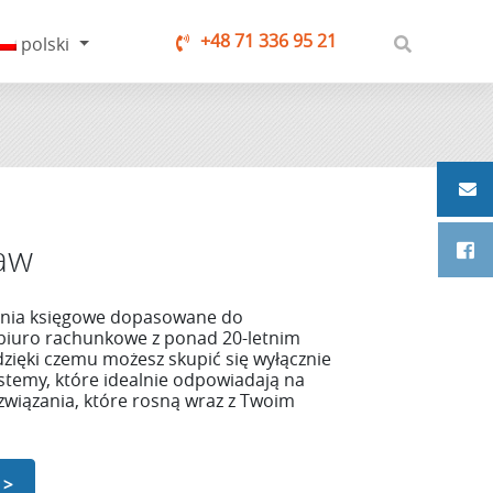
+48 71 336 95 21
polski
aw
ania księgowe dopasowane do
e biuro rachunkowe z ponad 20-letnim
zięki czemu możesz skupić się wyłącznie
temy, które idealnie odpowiadają na
związania, które rosną wraz z Twoim
 >