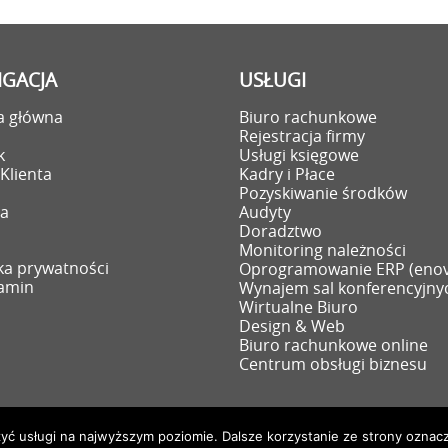
GACJA
USŁUGI
a główna
Biuro rachunkowe
i
Rejestracja firmy
k
Usługi księgowe
Klienta
Kadry i Płace
Pozyskiwanie środków
ra
Audyty
Doradztwo
Monitoring należności
yka prywatności
Oprogramowanie ERP (eno
amin
Wynajem sal konferencyjny
Wirtualne Biuro
Design & Web
Biuro rachunkowe online
Centrum obsługi biznesu
zyć usługi na najwyższym poziomie. Dalsze korzystanie ze strony oznacz
.