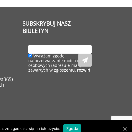
SUBSKRYBUJ NASZ
BIULETYN
Wyrażam zgodę
na przetwarzanie moich danych
osobowych (adresu e-mail)
zawartych w zgłoszeniu,
rozwiń
va365)
ch
a, że zgadzasz się na ich użycie.
Zgoda