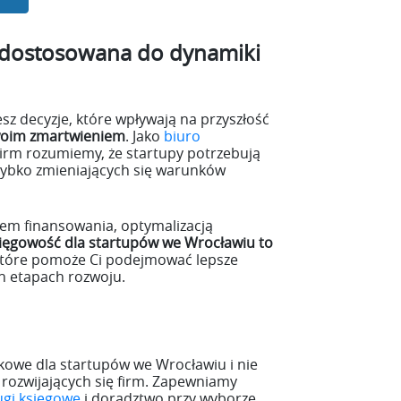
 dostosowana do dynamiki
z decyzje, które wpływają na przyszłość
woim zmartwieniem
. Jako
biuro
 firm rozumiemy, że startupy potrzebują
szybko zmieniających się warunków
iem finansowania, optymalizacją
ięgowość dla startupów we Wrocławiu to
które pomoże Ci podejmować lepsze
h etapach rozwoju.
owe dla startupów we Wrocławiu i nie
 rozwijających się firm. Zapewniamy
ugi księgowe
i doradztwo przy wyborze