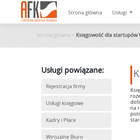
Strona główna
Usługi
Skip
to
Strona główna
>
Księgowość dla startupów
content
Usługi powiązane:
K
Rejestracja firmy
Ksi
roz
doś
Usługi księgowe
na 
pot
sta
Kadry i Płace
Wirtualne Biuro