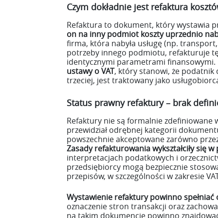
Czym dokładnie jest refaktura kosz
Refaktura to dokument, który wystawia pr
on na inny podmiot koszty uprzednio na
firma, która nabyła usługę (np. transport
potrzeby innego podmiotu, refakturuje t
identycznymi parametrami finansowymi. 
ustawy o VAT
, który stanowi, że podatnik
trzeciej, jest traktowany jako usługobior
Status prawny refaktury – brak defini
Refaktury nie są formalnie zdefiniowan
przewidział odrębnej kategorii dokumentu
powszechnie akceptowane zarówno przez 
Zasady refakturowania wykształciły się w
interpretacjach podatkowych i orzecznictw
przedsiębiorcy mogą bezpiecznie stosowa
przepisów, w szczególności w zakresie VAT
Wystawienie refaktury
powinno spełniać 
oznaczenie stron transakcji oraz zachowan
na takim dokumencie powinno znajdować si