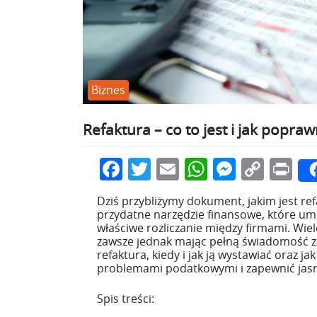
Biznes
Refaktura – co to jest i jak popra
Facebook
Twitter
Email
WhatsApp
Messen
Copy
Pr
Link
Dziś przybliżymy dokument, jakim jest refak
przydatne narzędzie finansowe, które umo
właściwe rozliczanie między firmami. Wiele
zawsze jednak mając pełną świadomość za
refaktura, kiedy i jak ją wystawiać oraz 
problemami podatkowymi i zapewnić jasn
Spis treści: