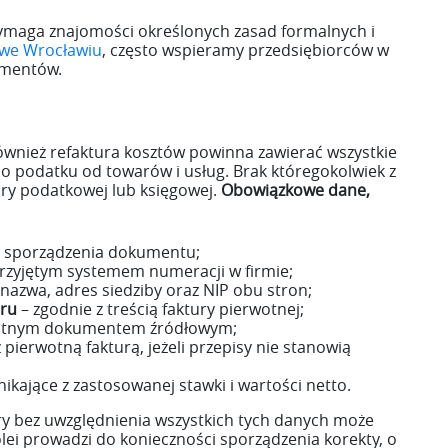
wymaga znajomości określonych zasad formalnych i
 we Wrocławiu
, często wspieramy przedsiębiorców w
umentów.
ównież refaktura kosztów powinna zawierać wszystkie
 podatku od towarów i usług. Brak któregokolwiek z
ry podatkowej lub księgowej.
Obowiązkowe dane,
 sporządzenia dokumentu;
rzyjętym systemem numeracji w firmie;
nazwa, adres siedziby oraz NIP obu stron;
aru
– zgodnie z treścią faktury pierwotnej;
wotnym dokumentem źródłowym;
pierwotną fakturą, jeżeli przepisy nie stanowią
ikające z zastosowanej stawki i wartości netto.
ury bez uwzględnienia wszystkich tych danych może
olei prowadzi do konieczności sporządzenia korekty, o