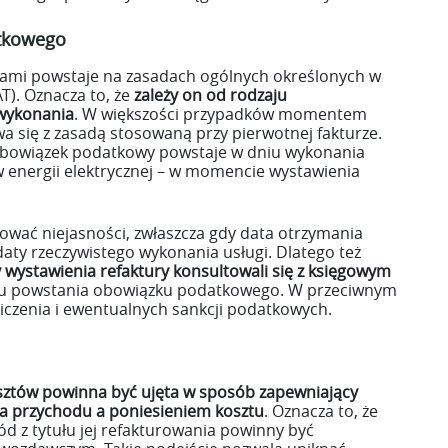
tkowego
ami powstaje na zasadach ogólnych określonych w
T). Oznacza to, że
zależy on od rodzaju
 wykonania
. W większości przypadków momentem
wa się z zasadą stosowaną przy pierwotnej fakturze.
obowiązek podatkowy powstaje w dniu wykonania
 energii elektrycznej – w momencie wystawienia
wać niejasności, zwłaszcza gdy data otrzymania
daty rzeczywistego wykonania usługi. Dlatego też
y wystawienia refaktury konsultowali się z księgowym
tu powstania obowiązku podatkowego. W przeciwnym
liczenia i ewentualnych sankcji podatkowych.
sztów
powinna być ujęta w sposób zapewniający
 przychodu a poniesieniem kosztu
. Oznacza to, że
hód z tytułu jej refakturowania powinny być