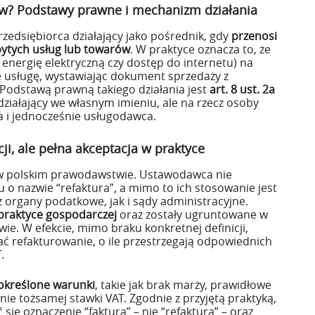
tów? Podstawy prawne i mechanizm działania
zedsiębiorca działający jako pośrednik, gdy
przenosi
bytych usług lub towarów
. W praktyce oznacza to, że
, energię elektryczną czy dostęp do internetu) na
ę usługę, wystawiając dokument sprzedaży z
Podstawą prawną takiego działania jest
art. 8 ust. 2a
 działający we własnym imieniu, ale na rzecz osoby
ca i jednocześnie usługodawca.
cji, ale pełna akceptacja w praktyce
e w polskim prawodawstwie. Ustawodawca nie
 o nazwie “refaktura”, a mimo to ich stosowanie jest
organy podatkowe, jak i sądy administracyjne.
 praktyce gospodarczej
oraz zostały ugruntowane w
ie. W efekcie, mimo braku konkretnej definicji,
ć refakturowanie, o ile przestrzegają odpowiednich
.
określone warunki
, takie jak brak marży, prawidłowe
ie tożsamej stawki VAT. Zgodnie z przyjętą praktyką,
ę oznaczenie “faktura” – nie “refaktura” – oraz