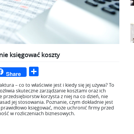
wnie księgować koszty
ger
int
Podziel
Share
się
tura – co to właściwie jest i kiedy się jej używa? To
żliwia skuteczne zarządzanie kosztami oraz ich
 przedsiębiorstw korzysta z niej na co dzień, nie
sad jej stosowania. Poznanie, czym dokładnie jest
jak prawidłowo księgować, może uchronić firmy przed
ość w rozliczeniach biznesowych.