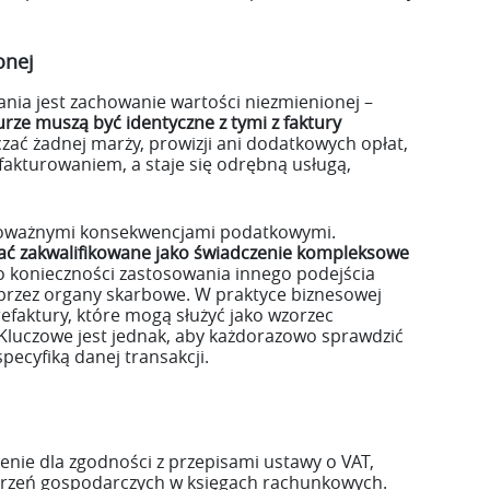
onej
ia jest zachowanie wartości niezmienionej –
urze muszą być identyczne z tymi z faktury
czać żadnej marży, prowizji ani dodatkowych opłat,
fakturowaniem, a staje się odrębną usługą,
poważnymi konsekwencjami podatkowymi.
ać zakwalifikowane jako świadczenie kompleksowe
o konieczności zastosowania innego podejścia
przez organy skarbowe. W praktyce biznesowej
refaktury, które mogą służyć jako wzorzec
luczowe jest jednak, aby każdorazowo sprawdzić
pecyfiką danej transakcji.
nie dla zgodności z przepisami ustawy o VAT,
arzeń gospodarczych w księgach rachunkowych.