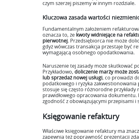
czym szerzej piszemy w innym rozdziale.
Kluczowa zasada wartości niezmieni
Fundamentalnym założeniem refakturowan
oznacza to, że
kwoty widniejące na refakt
pierwotnej
. Przedsiębiorca nie może doli
gdyż wówczas transakcja przestaje być re
wymagającą osobnego opodatkowania.
Naruszenie tej zasady może skutkować 
Przykładowo,
doliczenie marży może zost
lub sprzedaż nowej usługi
, co prowadzi d
podatkowego i ryzyka zakwestionowania 
stosuje się często różnorodne przykłady 
prawidłowego opracowania dokumentu. K
zgodność z obowiązującymi przepisami i s
Księgowanie refaktury
Właściwe księgowanie refaktury ma znacze
zapewnia też poprawność prezentacji zd