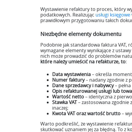
Wystawienie refaktury to proces, który 
podatkowych. Realizując
usługi księgowe
prawidłowym przygotowaniu takich dok
Niezbędne elementy dokumentu
Podobnie jak standardowa faktura VAT, r
wymagane elementy wynikające z ustawy o
nich może prowadzić do problemów natu
które należy umieścić na refakturze, to
:
Data wystawienia
– określa moment
Numer faktury
– nadany zgodnie z p
Dane sprzedawcy i nabywcy
– pełna 
Opis refakturowanej usługi lub tow
Wartość netto
– identyczna z pier
Stawka VAT
– zastosowana zgodnie z 
inaczej;
Kwota VAT oraz wartość brutto
– wyn
Warto podkreślić, że wystawienie refakt
skutkować uznaniem jej za błędną. To z k