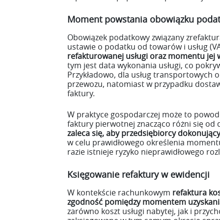
Moment powstania obowiązku poda
Obowiązek podatkowy związany zrefaktur
ustawie o podatku od towarów i usług (VA
refakturowanej usługi oraz momentu jej
tym jest data wykonania usługi, co pokry
Przykładowo, dla usług transportowych 
przewozu, natomiast w przypadku dostaw
faktury.
W praktyce gospodarczej może to powodo
faktury pierwotnej znacząco różni się od 
zaleca się, aby przedsiębiorcy dokonując
w celu prawidłowego określenia momen
razie istnieje ryzyko nieprawidłowego roz
Księgowanie refaktury w ewidencji
W kontekście rachunkowym
refaktura ko
zgodność pomiędzy momentem uzyskania
zarówno koszt usługi nabytej, jak i przyc