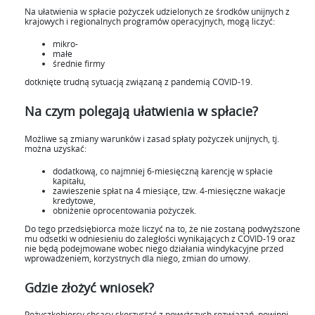
Na ułatwienia w spłacie pożyczek udzielonych ze środków unijnych z
krajowych i regionalnych programów operacyjnych, mogą liczyć:
mikro-
małe
średnie firmy
dotknięte trudną sytuacją związaną z pandemią COVID-19.
Na czym polegają ułatwienia w spłacie?
Możliwe są zmiany warunków i zasad spłaty pożyczek unijnych, tj.
można uzyskać:
dodatkową, co najmniej 6-miesięczną karencję w spłacie
kapitału,
zawieszenie spłat na 4 miesiące, tzw. 4-miesięczne wakacje
kredytowe,
obniżenie oprocentowania pożyczek.
Do tego przedsiębiorca może liczyć na to, że nie zostaną podwyższone
mu odsetki w odniesieniu do zaległości wynikających z COVID-19 oraz
nie będą podejmowane wobec niego działania windykacyjne przed
wprowadzeniem, korzystnych dla niego, zmian do umowy.
Gdzie złożyć wniosek?
Pożyczkobiorcy chcący skorzystać z powyższych rozwiązań, powinni