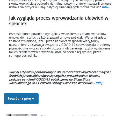
skontaktować się z pośrednikiem finansowym, z którym zawarli umowę
udzielenia pożyczki. Listę instytucji finansujących można znaleźć
tutaj
.
Jak wygląda proces wprowadzania ułatwień w
spłacie?
Przedsiębiorca powinien wystąpić z wnioskiem o zmianę warunków
umowy do instytucji, z którą zawarł umowę pożyczki. Warunki spłaty
zostaną zmienione, jeżeli przedsiębiorca w sposób wiarygodny
uzasadnieni, że sytuacja związana z COVID-19 spowodowała problemy
płynnościowe w czasie spłaty pożyczki lub generuje ryzyko wystąpienia
takich problemów w przyszłości oraz po ocenie tej sytuacji przez
samego pośrednika.
Więcej artykułów poradnikowych dla samozatrudnionych oraz małych i
średnich przedsiębiorców związanych z prowadzeniem biznesu
podczas pandemii COVID-19 publikujemy na Blogu Biura
Rachunkowego AFK Centrum Obsługi Biznesu z Wrocławia –
tutaj
.
Powrót na górę