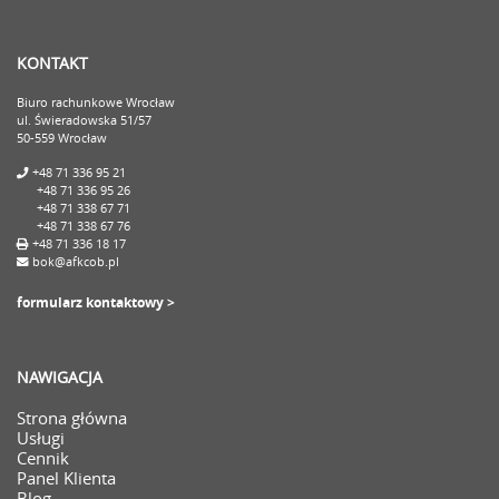
KONTAKT
Biuro rachunkowe Wrocław
ul. Świeradowska 51/57
50-559 Wrocław
+48 71 336 95 21
+48 71 336 95 26
+48 71 338 67 71
+48 71 338 67 76
+48 71 336 18 17
bok@afkcob.pl
formularz kontaktowy >
NAWIGACJA
Strona główna
Usługi
Cennik
Panel Klienta
Blog