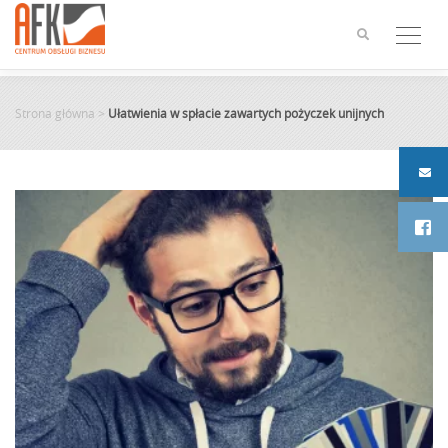
Skip
to
content
Strona główna
>
Ułatwienia w spłacie zawartych pożyczek unijnych