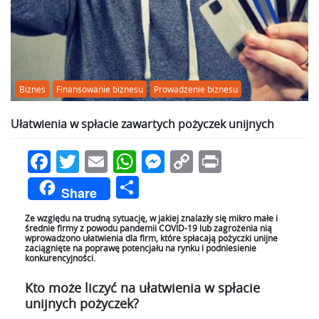
Biznes
Finansowanie biznesu
Prowadzenie biznesu
Ułatwienia w spłacie zawartych pożyczek unijnych
Facebook
Twitter
Email
WhatsApp
Messenger
Copy
Print
Link
Podziel
Share
się
Ze względu na trudną sytuację, w jakiej znalazły się mikro małe i
średnie firmy z powodu pandemii COVID-19 lub zagrożenia nią
wprowadzono ułatwienia dla firm, które spłacają pożyczki unijne
zaciągnięte na poprawę potencjału na rynku i podniesienie
konkurencyjności.
Kto może liczyć na ułatwienia w spłacie
unijnych pożyczek?