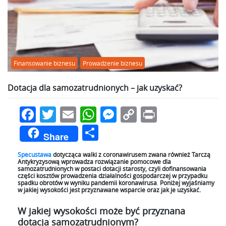
Finansowanie biznesu
Prowadzenie biznesu
Dotacja dla samozatrudnionych – jak uzyskać?
Facebook
Twitter
Email
WhatsApp
Messenger
Copy
Print
Link
Podziel
Share
się
Specustawa
dotycząca walki z coronawirusem zwana również Tarczą
Antykryzysową wprowadza rozwiązanie pomocowe dla
samozatrudnionych w postaci dotacji starosty, czyli dofinansowania
części kosztów prowadzenia działalności gospodarczej w przypadku
spadku obrotów w wyniku pandemii koronawirusa
.
Poniżej wyjaśniamy
w jakiej wysokości jest przyznawane wsparcie oraz jak je uzyskać.
W jakiej wysokości może być przyznana
dotacja samozatrudnionym?