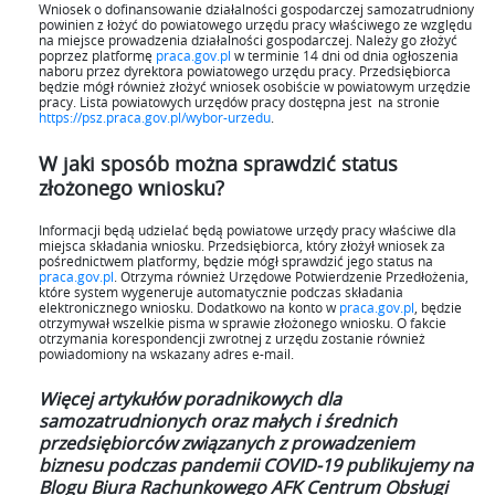
Wniosek o dofinansowanie działalności gospodarczej samozatrudniony
powinien z łożyć do powiatowego urzędu pracy właściwego ze względu
na miejsce prowadzenia działalności gospodarczej. Należy go złożyć
poprzez platformę
praca.gov.pl
w terminie 14 dni od dnia ogłoszenia
naboru przez dyrektora powiatowego urzędu pracy. Przedsiębiorca
będzie mógł również złożyć wniosek osobiście w powiatowym urzędzie
pracy. Lista powiatowych urzędów pracy dostępna jest na stronie
https://psz.praca.gov.pl/wybor-urzedu
.
W jaki sposób można sprawdzić status
złożonego wniosku?
Informacji będą udzielać będą powiatowe urzędy pracy właściwe dla
miejsca składania wniosku. Przedsiębiorca, który złożył wniosek za
pośrednictwem platformy, będzie mógł sprawdzić jego status na
praca.gov.pl
. Otrzyma również Urzędowe Potwierdzenie Przedłożenia,
które system wygeneruje automatycznie podczas składania
elektronicznego wniosku. Dodatkowo na konto w
praca.gov.pl
, będzie
otrzymywał wszelkie pisma w sprawie złożonego wniosku. O fakcie
otrzymania korespondencji zwrotnej z urzędu zostanie również
powiadomiony na wskazany adres e-mail.
Więcej artykułów poradnikowych dla
samozatrudnionych oraz małych i średnich
przedsiębiorców związanych z prowadzeniem
biznesu podczas pandemii COVID-19 publikujemy na
Blogu Biura Rachunkowego AFK Centrum Obsługi