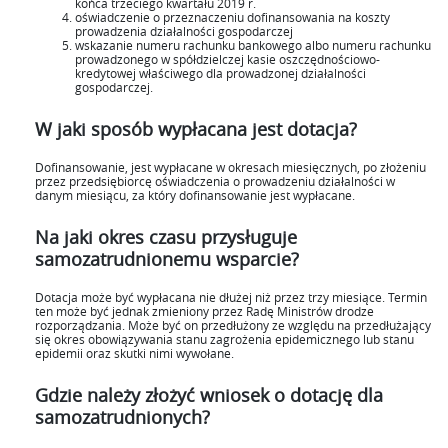
końca trzeciego kwartału 2019 r.
oświadczenie o przeznaczeniu dofinansowania na koszty
prowadzenia działalności gospodarczej
wskazanie numeru rachunku bankowego albo numeru rachunku
prowadzonego w spółdzielczej kasie oszczędnościowo-
kredytowej właściwego dla prowadzonej działalności
gospodarczej.
W jaki sposób wypłacana jest dotacja?
Dofinansowanie, jest wypłacane w okresach miesięcznych, po złożeniu
przez przedsiębiorcę oświadczenia o prowadzeniu działalności w
danym miesiącu, za który dofinansowanie jest wypłacane.
Na jaki okres czasu przysługuje
samozatrudnionemu wsparcie?
Dotacja może być wypłacana nie dłużej niż przez trzy miesiące. Termin
ten może być jednak zmieniony przez Radę Ministrów drodze
rozporządzania. Może być on przedłużony ze względu na przedłużający
się okres obowiązywania stanu zagrożenia epidemicznego lub stanu
epidemii oraz skutki nimi wywołane.
Gdzie należy złożyć wniosek o dotację dla
samozatrudnionych?