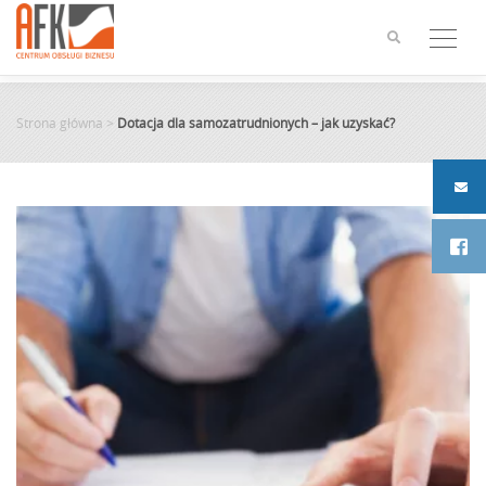
Skip
to
content
Strona główna
>
Dotacja dla samozatrudnionych – jak uzyskać?