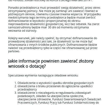
lub Fundusz Solidarnościowy do końca trzeciego kwartału 2019 r.
Ponadto przedsiębiorca musi prowadzić swoją działalność, przez okres
otrzymywanej pomocy. Nie może jej zamknąć ani zawiesić również w
późniejszym okresie, równemu czasowi trwania wsparcia. W przypadku
niedotrzymania tego terminu przedsiębiorca będzie musiał zwrócić
dofinansowanie w wysokości proporcjonalnej do okresu
nieprowadzenia działalności gospodarczej, lecz bez odsetek. Na zwrot
samozatrudniony będzie miał 30 dni od momentu otrzymania
wezwania od starosty.
Kolejny warunek, jaki należy spełnić, by otrzymać dofinansowanie do
prowadzonej działalności jest taki, że działalność ta nie może być
sfinansowana z innych środków publicznych. Dofinansowanie będzie
należeć się przedsiębiorcy tylko w części nie sfinansowanej już przez
państwo.
Jakie informacje powinien zawierać złożony
wniosek o dotację?
Specustawa wymienia następujące składowe wniosku:
Oświadczenie o wysokości spadku obrotów gospodarczych
oświadczenia o braku przesłanek do ogłoszenia upadłości
przedsiębiorcy
oświadczenie o niezaleganiu w regulowaniu zobowiązań
podatkowych, składek na ubezpieczenia społeczne,
ubezpieczenie zdrowotne, Fundusz Gwarantowanych Świadczeń
Pracowniczych, Fundusz Pracy lub Fundusz Solidarnościowy do