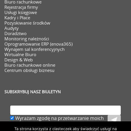
Biuro rachunkowe
Rejestracja firmy
Usługi księgowe
Kadry i Płace
Pozyskiwanie środków
Audyty
Doradztwo
Monitoring należności
Oprogramowanie ERP (enova365)
Wynajem sal konferencyjnych
Wirtualne Biuro
Design & Web
Biuro rachunkowe online
Centrum obsługi biznesu
SUBSKRYBUJ NASZ BIULETYN
Wyrażam zgodę na przetwarzanie moich
danych osobowych (adresu e-mail) zawartych
Ta strona korzysta z ciasteczek aby świadczyć usługi na
w zgłoszeniu,
rozwiń