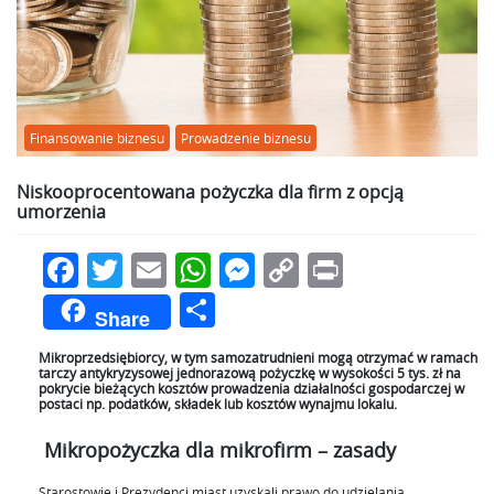
Finansowanie biznesu
Prowadzenie biznesu
Niskooprocentowana pożyczka dla firm z opcją
umorzenia
Facebook
Twitter
Email
WhatsApp
Messenger
Copy
Print
Link
Podziel
Share
się
Mikroprzedsiębiorcy, w tym samozatrudnieni mogą otrzymać w ramach
tarczy antykryzysowej jednorazową pożyczkę w wysokości 5 tys. zł na
pokrycie bieżących kosztów prowadzenia działalności gospodarczej w
postaci np. podatków, składek lub kosztów wynajmu lokalu.
Mikropożyczka dla mikrofirm – zasady
Starostowie i Prezydenci miast uzyskali prawo do udzielania