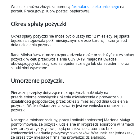
Wniosek można złożyć za pomocą
formularza elektronicznego
na
portalu Praca.gov.pl lub w postaci papierowej.
Okres spłaty pożyczki
Okres spłaty pożyczki nie może być dłuższy niż 12 miesięcy. Jej spłata
będzie następowała po 3 miesięcznym okresie karencji liczonym od
dnia udzielenia pożyczki.
Rada Ministrów w drodze rozporządzenia może przedłużyć okres spłaty
pożyczki w celu przeciwdziałania COVID-19, mając na uwadze
obowiązujący stan zagrożenia epidemicznego lub stan epidemii oraz
skutki nimi wywołane.
Umorzenie pożyczki.
Pierwsze przepisy dotyczące mikropożyczki nakładały na
przedsiębiorcę obowiązek złożenia oświadczenia o prowadzeniu
działalności gospodarczej przez okres 3 miesięcy od dnia udzielenia
pożyczki. Wzór oświadczenia zawarty jest we wniosku o umorzenie
pożyczki.
Następnie minister rodziny, pracy i polityki społecznej Marlena Maląg
poinformowała, że pożyczki udzielane mikroprzedsiębiorcom w ramach
tzw. tarczy antykryzysowej będą umarzane z automatu bez
konieczności składania powyższych wniosków. Warunek jest jednak taki,
że przez trzy miesiące firma ma prowadzić działalność.