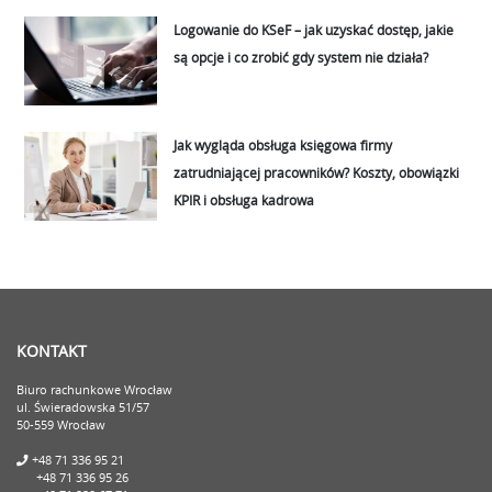
Logowanie do KSeF – jak uzyskać dostęp, jakie
są opcje i co zrobić gdy system nie działa?
Jak wygląda obsługa księgowa firmy
zatrudniającej pracowników? Koszty, obowiązki
KPIR i obsługa kadrowa
KONTAKT
Biuro rachunkowe Wrocław
ul. Świeradowska 51/57
50-559 Wrocław
+48 71 336 95 21
+48 71 336 95 26