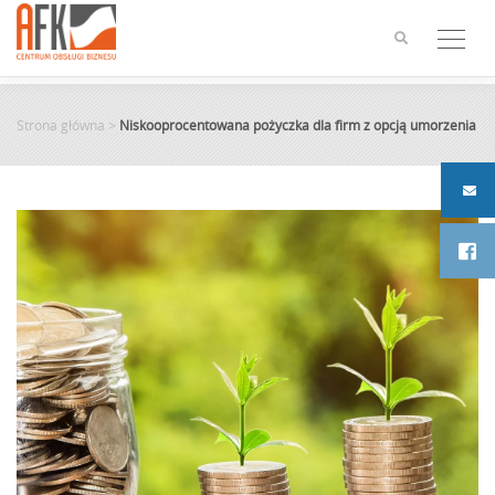
Skip
to
content
Strona główna
>
Niskooprocentowana pożyczka dla firm z opcją umorzenia