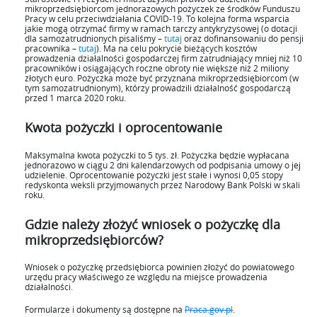
mikroprzedsiębiorcom jednorazowych pożyczek ze środków Funduszu
Pracy w celu przeciwdziałania COVID-19. To kolejna forma wsparcia
jakie mogą otrzymać firmy w ramach tarczy antykryzysowej (o dotacji
dla samozatrudnionych pisaliśmy –
tutaj
oraz dofinansowaniu do pensji
pracownika –
tutaj
). Ma na celu pokrycie bieżących kosztów
prowadzenia działalności gospodarczej firm zatrudniający mniej niż 10
pracowników i osiągających roczne obroty nie większe niż 2 miliony
złotych euro. Pożyczka może być przyznana mikroprzedsiębiorcom (w
tym samozatrudnionym), którzy prowadzili działalność gospodarczą
przed 1 marca 2020 roku.
Kwota pożyczki i oprocentowanie
Maksymalna kwota pożyczki to 5 tys. zł. Pożyczka będzie wypłacana
jednorazowo w ciągu 2 dni kalendarzowych od podpisania umowy o jej
udzielenie. Oprocentowanie pożyczki jest stałe i wynosi 0,05 stopy
redyskonta weksli przyjmowanych przez Narodowy Bank Polski w skali
roku.
Gdzie należy złożyć wniosek o pożyczkę dla
mikroprzedsiębiorców?
Wniosek o pożyczkę przedsiębiorca powinien złożyć do powiatowego
urzędu pracy właściwego ze względu na miejsce prowadzenia
działalności.
Formularze i dokumenty są dostępne na
Praca.gov.pl
.