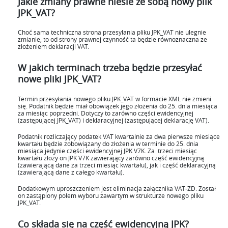
Jakie zmiany prawne niesie ze sobą nowy plik
JPK_VAT?
Choć sama techniczna strona przesyłania pliku JPK_VAT nie ulegnie
zmianie, to od strony prawnej czynność ta będzie równoznaczna ze
złożeniem deklaracji VAT.
W jakich terminach trzeba będzie przesyłać
nowe pliki JPK_VAT?
Termin przesyłania nowego pliku JPK_VAT w formacie XML nie zmieni
się. Podatnik będzie miał obowiązek jego złożenia do 25. dnia miesiąca
za miesiąc poprzedni. Dotyczy to zarówno części ewidencyjnej
(zastępującej JPK_VAT) i deklaracyjnej (zastępującej deklarację VAT).
Podatnik rozliczający podatek VAT kwartalnie za dwa pierwsze miesiące
kwartału będzie zobowiązany do złożenia w terminie do 25. dnia
miesiąca jedynie części ewidencyjnej JPK V7K. Za trzeci miesiąc
kwartału złoży on JPK V7K zawierający zarówno część ewidencyjną
(zawierającą dane za trzeci miesiąc kwartału), jak i część deklaracyjną
(zawierającą dane z całego kwartału).
Dodatkowym uproszczeniem jest eliminacja załącznika VAT-ZD. Został
on zastąpiony polem wyboru zawartym w strukturze nowego pliku
JPK_VAT.
Co składa się na część ewidencyjną JPK?