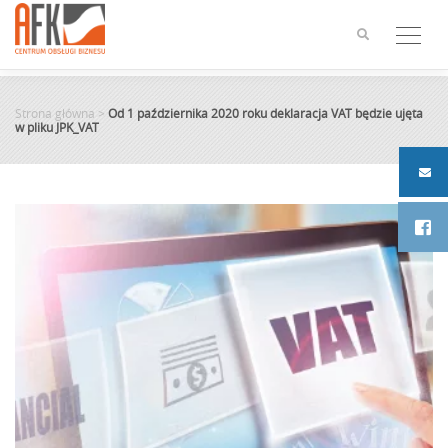
Skip
to
content
Strona główna
>
Od 1 października 2020 roku deklaracja VAT będzie ujęta
w pliku JPK_VAT