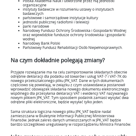
Polska Akademia Nauk i utworzone przez nią jednostki
organizacyjne
instytuty badawcze w rozumieniu ustawy o instytutach
badawczych
państwowe i samorządowe instytucje kultury
jednostki publicznej radiofonii i telewizji
parki narodowe
Narodowy Fundusz Ochrony Środowiska i Gospodarki Wodnej
oraz wojewódzkie fundusze ochrony środowiska i gospodarki
wodnej
Narodowy Bank Polski
Państwowy Fundusz Rehabilitacji Osób Niepełnosprawnych.
Na czym dokładnie polegają zmiany?
Przyjęte rozwiązanie ma na celu zaimportowanie składanych obecnie
odrębnie deklaracji dla podatku od towarów i usług VAT-7 i VAT-7K do
nowego przekształconego pliku JPK_VAT. Dane w tych dokumentach
częściowo się powielają, w związku z czym ustawodawca postanowił
wprowadzić obowiązek składania nowego dokumentu elektronicznego
wspólnego dla przesyłania deklaracji VAT i ewidencji VAT nazywanego
nowym plikiem JPK_VAT. Tym sposobem podatnik zamiast wysyłać dwa
odrębne pliki elektroniczne, będzie wysyłać tylko jeden.
Sama struktura logiczna nowego pliku JPK_VAT będzie nadal
zamieszczana w Biuletynie Informacji Publicznej Ministerstwa
Finansów. Jednak zakres danych umieszczanych w JPK_VAT będzie
bardzo szczegółowo uregulowany w rozporządzeniu Ministra Finansów.