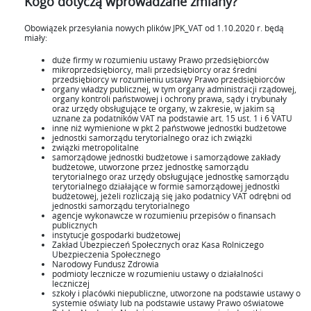
Kogo dotyczą wprowadzane zmiany?
Obowiązek przesyłania nowych plików JPK_VAT od 1.10.2020 r. będą
miały:
duże firmy w rozumieniu ustawy Prawo przedsiębiorców
mikroprzedsiębiorcy, mali przedsiębiorcy oraz średni
przedsiębiorcy w rozumieniu ustawy Prawo przedsiębiorców
organy władzy publicznej, w tym organy administracji rządowej,
organy kontroli państwowej i ochrony prawa, sądy i trybunały
oraz urzędy obsługujące te organy, w zakresie, w jakim są
uznane za podatników VAT na podstawie art. 15 ust. 1 i 6 VATU
inne niż wymienione w pkt 2 państwowe jednostki budżetowe
jednostki samorządu terytorialnego oraz ich związki
związki metropolitalne
samorządowe jednostki budżetowe i samorządowe zakłady
budżetowe, utworzone przez jednostkę samorządu
terytorialnego oraz urzędy obsługujące jednostkę samorządu
terytorialnego działające w formie samorządowej jednostki
budżetowej, jeżeli rozliczają się jako podatnicy VAT odrębni od
jednostki samorządu terytorialnego
agencje wykonawcze w rozumieniu przepisów o finansach
publicznych
instytucje gospodarki budżetowej
Zakład Ubezpieczeń Społecznych oraz Kasa Rolniczego
Ubezpieczenia Społecznego
Narodowy Fundusz Zdrowia
podmioty lecznicze w rozumieniu ustawy o działalności
leczniczej
szkoły i placówki niepubliczne, utworzone na podstawie ustawy o
systemie oświaty lub na podstawie ustawy Prawo oświatowe