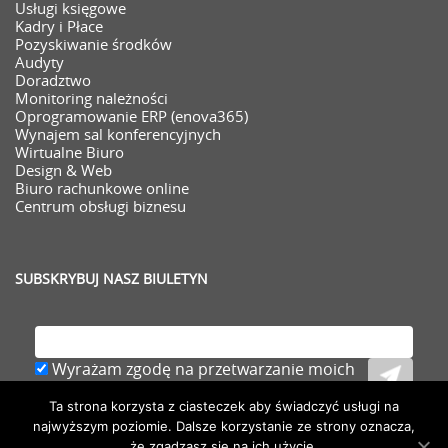
Usługi księgowe
Kadry i Płace
Pozyskiwanie środków
Audyty
Doradztwo
Monitoring należności
Oprogramowanie ERP (enova365)
Wynajem sal konferencyjnych
Wirtualne Biuro
Design & Web
Biuro rachunkowe online
Centrum obsługi biznesu
SUBSKRYBUJ NASZ BIULETYN
Wyrażam zgodę na przetwarzanie moich
danych osobowych (adresu e-mail) zawartych
Ta strona korzysta z ciasteczek aby świadczyć usługi na
w zgłoszeniu,
rozwiń
najwyższym poziomie. Dalsze korzystanie ze strony oznacza,
że zgadzasz się na ich użycie.