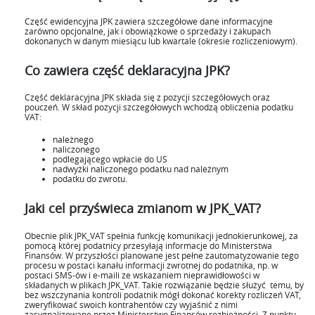
Część ewidencyjna JPK zawiera szczegółowe dane informacyjne
zarówno opcjonalne, jak i obowiązkowe o sprzedaży i zakupach
dokonanych w danym miesiącu lub kwartale (okresie rozliczeniowym).
Co zawiera część deklaracyjna JPK?
Część deklaracyjna JPK składa się z pozycji szczegółowych oraz
pouczeń. W skład pozycji szczegółowych wchodzą obliczenia podatku
VAT:
należnego
naliczonego
podlegającego wpłacie do US
nadwyżki naliczonego podatku nad należnym
podatku do zwrotu.
Jaki cel przyświeca zmianom w JPK_VAT?
Obecnie plik JPK_VAT spełnia funkcję komunikacji jednokierunkowej, za
pomocą której podatnicy przesyłają informacje do Ministerstwa
Finansów. W przyszłości planowane jest pełne zautomatyzowanie tego
procesu w postaci kanału informacji zwrotnej do podatnika, np. w
postaci SMS-ów i e-maili ze wskazaniem nieprawidłowości w
składanych w plikach JPK_VAT. Takie rozwiązanie będzie służyć temu, by
bez wszczynania kontroli podatnik mógł dokonać korekty rozliczeń VAT,
zweryfikować swoich kontrahentów czy wyjaśnić z nimi
zasygnalizowane przez Ministerstwo Finansów rozbieżności. Z punktu