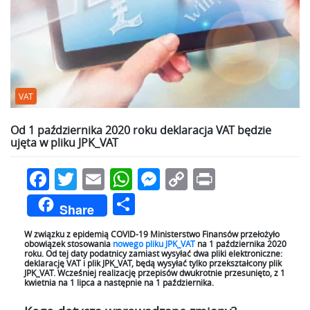
VAT
Od 1 października 2020 roku deklaracja VAT będzie
ujęta w pliku JPK_VAT
Facebook
Twitter
Email
WhatsApp
Messenger
Copy
Print
Link
Podziel
Share
się
W związku z epidemią COVID-19 Ministerstwo Finansów przełożyło
obowiązek stosowania
nowego pliku JPK_VAT
na 1 października 2020
roku. Od tej daty podatnicy zamiast wysyłać dwa pliki elektroniczne:
deklarację VAT i plik JPK_VAT, będą wysyłać tylko przekształcony plik
JPK_VAT. Wcześniej realizację przepisów dwukrotnie przesunięto, z 1
kwietnia na 1 lipca a następnie na 1 października.