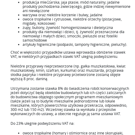
produkcja mleczarska; jaja ptasie; miód naturalny; jadalne
produkty pochodzenia zwierzęcego, gdzie indziej niewymienione
ani niewłączone
warzywa oraz niektóre korzenie i bulwy, jadalne
owoce tropikalne i cytrusowe, niektóre orzechy (pistacjowe,
migdały, kokosowe)
zupy, buliony, żywność homogenizowana i dietetyczna
produkty dla niemowląt i dzieci, tj. żywność przeznaczona dla
niemowląt i małych dzieci, smoczki, pieluszki oraz foteliki
samochodowe
artykuły higieniczne (podpaski, tampony higieniczne, pieluchy).
Choć w większości przypadków ustawa wprowadza obniżenie stawek
VAT, w niektórych przypadkach stawki VAT ulegną podwyższeniu.
Niektóre przyprawy nieprzetworzone (np. gałka muszkatołowa, kwiat
muszkatołowy, kmin, szafran, kurkuma) oraz musztarda, przyprawa
słodka papryka i niektóre przyprawy przetworzone zostaną objęte
wyższą 8 proc. daniną.
Utrzymana zostanie stawka 8% do świadczenia robót konserwacyjnych
jeżeli dotyczyć będą obiektów budowlanych lub ich części zaliczanych
do budownictwa objętego społecznym programem mieszkaniowym
(także jeżeli są to budynki mieszkalne jednorodzinne lub lokale
mieszkalne, których powierzchnia użytkowa przekracza, odpowiednio,
300 m2 lub 150 m2). Wcześniej stawka ta wynikała z przepisów
wykonawczych do ustawy, a obecnie reguluje ją sama ustawa VAT.
Do 23% ulegnie podwyższeniu VAT na:
owoce tropikalne (homary i ośmiornice oraz inne skorupiaki,