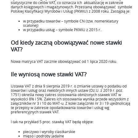
statystyczne do celów VAT, co oznacza ich aktualizację w zakresie
danych księgowych i magazynowych. Przestaną obowiązywać symbole
Polskiej Klasyfikacji Wyrobów i Usług (PKWiU) z 2008 roku. Zastąpią je:
w przypadku towarów – symbole CN (tzw. nomenklatury
scalonej)
w przypadku usług – symbole PKWiU z 2015 r..
Od kiedy zaczną obowiązywać nowe stawki
VAT?
Nowa matryca VAT zacznie obowiązywać od 1 lipca 2020 roku.
Ile wyniosą nowe stawki VAT?
Ustawa VAT z dnia 9 sierpnia 2019 r. o zmianie ustawy o podatku od
towarów i usług oraz niektórych innych ustaw (Dz.U. z 2019 r. poz.
1751) określa nowy zakres stosowania obniżonych stawek VAT w
wysokości 8% i 5%. Zakres ich stosowania wynika przede wszystkim z
załączników nr 3 i 10 do WAT-u. Z kolei załączniki nr 3 i 19 ujednolicają
te przepisy w zakresie opodatkowania towarów i usług wg
preferencyjnych stawek VAT.
I tak na przykład 5 proc. stawką VAT będą objęte:
pieczywo i wyroby ciastkarskie
mięso i podroby jadalne