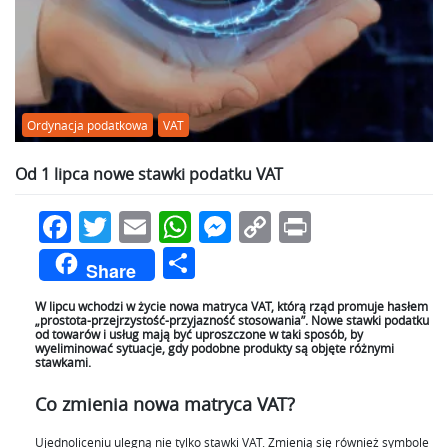
Ordynacja podatkowa
VAT
Od 1 lipca nowe stawki podatku VAT
Facebook
Twitter
Email
WhatsApp
Messenger
Copy
Print
Link
Podziel
Share
się
W lipcu wchodzi w życie nowa matryca VAT, którą rząd promuje hasłem
„prostota-przejrzystość-przyjazność stosowania”. Nowe stawki podatku
od towarów i usług mają być uproszczone w taki sposób, by
wyeliminować sytuacje, gdy podobne produkty są objęte różnymi
stawkami.
Co zmienia nowa matryca VAT?
Ujednoliceniu ulegną nie tylko stawki VAT. Zmienią się również symbole