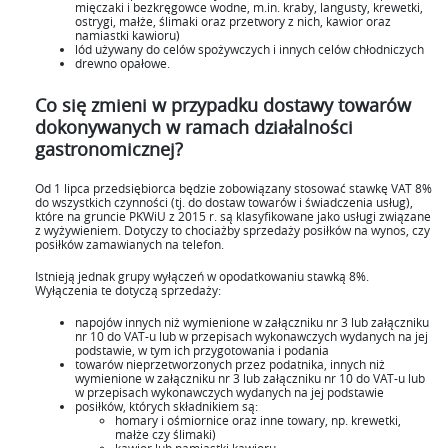
mięczaki i bezkręgowce wodne, m.in. kraby, langusty, krewetki,
ostrygi, małże, ślimaki oraz przetwory z nich, kawior oraz
namiastki kawioru)
lód używany do celów spożywczych i innych celów chłodniczych
drewno opałowe.
Co się zmieni w przypadku dostawy towarów
dokonywanych w ramach działalności
gastronomicznej?
Od 1 lipca przedsiębiorca będzie zobowiązany stosować stawkę VAT 8%
do wszystkich czynności (tj. do dostaw towarów i świadczenia usług),
które na gruncie PKWiU z 2015 r. są klasyfikowane jako usługi związane
z wyżywieniem. Dotyczy to chociażby sprzedaży posiłków na wynos, czy
posiłków zamawianych na telefon.
Istnieją jednak grupy wyłączeń w opodatkowaniu stawką 8%.
Wyłączenia te dotyczą sprzedaży:
napojów innych niż wymienione w załączniku nr 3 lub załączniku
nr 10 do VAT-u lub w przepisach wykonawczych wydanych na jej
podstawie, w tym ich przygotowania i podania
towarów nieprzetworzonych przez podatnika, innych niż
wymienione w załączniku nr 3 lub załączniku nr 10 do VAT-u lub
w przepisach wykonawczych wydanych na jej podstawie
posiłków, których składnikiem są:
homary i ośmiornice oraz inne towary, np. krewetki,
małże czy ślimaki)
kawior lub namiastki kawioru,