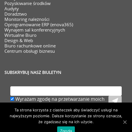
Pozyskiwanie środków
Audyty
Doradztwo
Monitoring należności
Oprogramowanie ERP (enova365)
Wynajem sal konferencyjnych
Wirtualne Biuro
Design & Web
Biuro rachunkowe online
Centrum obsługi biznesu
SUBSKRYBUJ NASZ BIULETYN
Wyrażam zgodę na przetwarzanie moich
danych osobowych (adresu e-mail) zawartych
Ta strona korzysta z ciasteczek aby świadczyć usługi na
w zgłoszeniu,
rozwiń
najwyższym poziomie. Dalsze korzystanie ze strony oznacza,
że zgadzasz się na ich użycie.
Zgoda