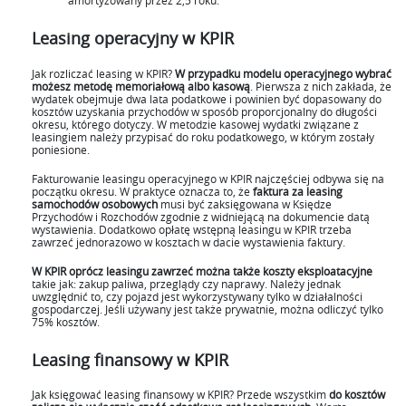
amortyzowany przez 2,5 roku.
Leasing operacyjny w KPIR
Jak rozliczać leasing w KPIR?
W przypadku modelu operacyjnego wybrać
możesz metodę memoriałową albo kasową
. Pierwsza z nich zakłada, że
wydatek obejmuje dwa lata podatkowe i powinien być dopasowany do
kosztów uzyskania przychodów w sposób proporcjonalny do długości
okresu, którego dotyczy. W metodzie kasowej wydatki związane z
leasingiem należy przypisać do roku podatkowego, w którym zostały
poniesione.
Fakturowanie leasingu operacyjnego w KPIR najczęściej odbywa się na
początku okresu. W praktyce oznacza to, że
faktura za leasing
samochodów osobowych
musi być zaksięgowana w Księdze
Przychodów i Rozchodów zgodnie z widniejącą na dokumencie datą
wystawienia. Dodatkowo opłatę wstępną leasingu w KPIR trzeba
zawrzeć jednorazowo w kosztach w dacie wystawienia faktury.
W KPIR oprócz leasingu zawrzeć można także koszty eksploatacyjne
takie jak: zakup paliwa, przeglądy czy naprawy. Należy jednak
uwzględnić to, czy pojazd jest wykorzystywany tylko w działalności
gospodarczej. Jeśli używany jest także prywatnie, można odliczyć tylko
75% kosztów.
Leasing finansowy w KPIR
Jak księgować leasing finansowy w KPIR? Przede wszystkim
do kosztów