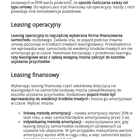
osobowych w KPIR warto podkreślić, że
sposób rozliczania zależy od
typu umowy
. Do wyboru jest tryb finansowy lub operacyjny. Każdy z nich
powoduje inne konsekwencje podatkowe.
Leasing operacyjny
Leasing operacyjny to najczęściej wybierana forma finansowania
samochod
u osobowego. Zakłada ona, że pojazd podczas trwania
umowy pozostaje w środkach trwałych leasingodawcy. Przedsiębiorca
nie wprowadza więc samochodu do ewidencji środków trwałych ani nie
amortyzuje go w czasie. Natomiast korzystając z przedmiotu leasingu,
raty leasingowe wraz z opłatą wstępną można zaliczyć do kosztów
uzyskania przychodów
.
Leasing finansowy
Wybierając leasing finansowy część odsetkową dotyczącą rat
leasingowych na samochód osobowy można zakwalifikowany do
kosztów uzyskania przychodów. Dodatkowo
pojazd może być
wprowadzony do ewidencji środków trwałych
i można go amortyzować
w czasie. Wybrać można:
liniową metodę amortyzacji
– stawka amortyzacji wynosi 20% w
skali roku, a więc samochód będzie amortyzowany przez 5 lat,
indywidualną metodę amortyzacji
– wykorzystywana jest, gdy
leasing dotyczy samochodów osobowych uznawanych za
używane lub ulepszone. W tym przypadku maksymalna wartość
amortyzacji wynosi 40% w ciągu roku, a więc samochód będzie