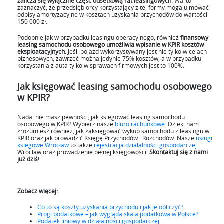
zalicza się wyłącznie część odsetkową rat leasingowych
. Warto
zaznaczyć, że przedsiębiorcy korzystający z tej formy mogą ujmować
odpisy amortyzacyjne w kosztach uzyskania przychodów do wartości
150 000 zł.
Podobnie jak w przypadku leasingu operacyjnego, również
finansowy
leasing samochodu osobowego umożliwia wpisanie w KPIR kosztów
eksploatacyjnych
. Jeśli pojazd wykorzystywany jest nie tylko w celach
biznesowych, zawrzeć można jedynie 75% kosztów, a w przypadku
korzystania z auta tylko w sprawach firmowych jest to 100%.
Jak księgować leasing samochodu osobowego
w KPIR?
Nadal nie masz pewności, jak księgować leasing samochodu
osobowego w KPIR? Wybierz nasze
biuro rachunkowe
. Dzięki nam
zrozumiesz również, jak zaksięgować wykup samochodu z leasingu w
KPIR oraz jak prowadzić Księgę Przychodów i Rozchodów. Nasze
usługi
księgowe Wrocław
to także
rejestracja działalności gospodarczej
Wrocław oraz prowadzenie pełnej księgowości.
Skontaktuj się z nami
już dziś
!
Zobacz więcej:
Co to są koszty uzyskania przychodu i jak je obliczyć?
Progi podatkowe – jak wygląda skala podatkowa w Polsce?
Podatek liniowy w działalności gospodarczej