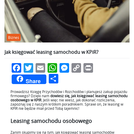
Biznes
Jak księgować leasing samochodu w KPiR?
Facebook
Twitter
Email
WhatsApp
Messenger
Copy
Print
Link
Podziel
Share
się
Prowadzisz Księgę Przychodów i Rozchodów i planujesz zakup pojazdu
firmowego? Dzięki nam
dowiesz się, jak księgować leasing samochodu
osobowego w KPIR
. Jeśli więc nie wiesz, jak dokonać rozliczenia,
zapoznaj się z naszym krótkim poradnikiem. Sprawi on, że leasing w
KPIR nie będzie miał przed Tobą tajemnic!
Leasing samochodu osobowego
Zanim skupimy się na tym, jak księgować leasing samochodów