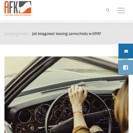
Skip
to
content
Strona główna
>
Jak księgować leasing samochodu w KPiR?