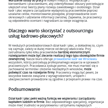
wdrożenie osoby do pracy
w nowym miejscu. Współpracuje z
kierownikami i pracownikami, aby zidentyfikować obszary potrzebujące
ulepszeń oraz tworzy plany rozwoju zawodowego i osobistego. Dział
kadr i płac wspiera zarządzanie wydajnością pracowników poprzez
ustalanie celów, monitorowanie postępów, przeprowadzanie ocen
okresowych i udzielanie informacji zwrotnej. Zapewnia, że pracownicy
są odpowiednio oceniani i nagradzani za swoje osiągnięcia.
Dlaczego warto skorzystać z outsourcingu
usług kadrowo-płacowych?
W niedużych przedsiębiorstwach dział kadr i płac, a dokładniej to, czym
się zajmuje, zależy w dużej mierze od decyzji właściciela. Przy
zatrudnianiu tylko kilku pracowników
bardziej ekonomicznym
rozwiązaniem może być zlecenie realizacji tego typu obowiązków firmie
zewnętrznej
. Nasze biuro oferuje
prowadzenie kadr we Wrocławiu
wszystkim, którzy potrzebują profesjonalnego wsparcia w sprawach
pracowniczych. Pracodawca zyskuje pomoc, nie musi martwić się o
zachowanie terminów i złożenie niezbędnych wniosków,
może
poświęcić czas na rozwijanie firmy
. Pracownicy mogą być pewni, że
wszystkie kwestie związane z wynagrodzeniem, urlopem i
ubezpieczeniem prowadzone są zgodnie z przepisami prawa i na czas.
Podsumowanie
Dział kadr i płac pełni ważną funkcję we wspieraniu i zarządzaniu
kapitałem ludzkim w firmie
. Bez odpowiedniego specjalisty, organizacja
może mieć trudności w pozyskiwaniu i utrzymaniu najlepszych