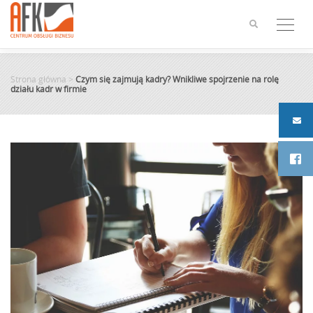
Skip
to
content
Strona główna
>
Czym się zajmują kadry? Wnikliwe spojrzenie na rolę
działu kadr w firmie