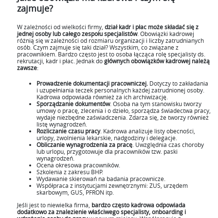
zajmuje?
W zależności od wielkości firmy,
dział kadr i płac może składać się z
jednej osoby lub całego zespołu specjalistów
. Obowiązki kadrowej
różnią się w zależności od rozmiaru organizacji i liczby zatrudnianych
osób. Czym zajmuje się taki dział? Wszystkim, co związane z
pracownikiem. Bardzo często jest to osoba łącząca rolę specjalisty ds.
rekrutacji, kadr i płac. Jednak do
głównych obowiązków kadrowej należą
zawsze
:
Prowadzenie dokumentacji pracowniczej.
Dotyczy to zakładania
i uzupełniania teczek personalnych każdej zatrudnionej osoby.
Kadrowa odpowiada również za ich archiwizację.
Sporządzanie dokumentów
. Osoba na tym stanowisku tworzy
umowy o pracę, zlecenia i o dzieło, sporządza świadectwa pracy,
wydaje niezbędne zaświadczenia. Zdarza się, że tworzy również
listę wynagrodzeń.
Rozliczanie czasu pracy
. Kadrowa analizuje listy obecności,
urlopy, zwolnienia lekarskie, nadgodziny i delegacje.
Obliczanie wynagrodzenia za pracę
. Uwzględnia czas choroby
lub urlopu, przygotowuje dla pracowników tzw. paski
wynagrodzeń.
Ocena okresowa pracowników.
Szkolenia z zakresu BHP.
Wydawanie skierowań na badania pracownicze.
Współpraca z instytucjami zewnętrznymi: ZUS, urzędem
skarbowym, GUS, PFRON itp.
Jeśli jest to niewielka firma,
bardzo często kadrowa odpowiada
dodatkowo za znalezienie właściwego specjalisty, onboarding i