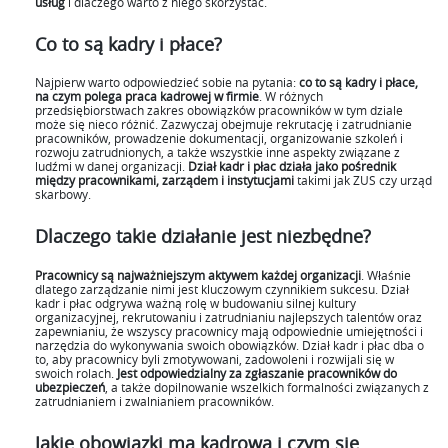
usług
i dlaczego warto z niego skorzystać.
Co to są kadry i płace?
Najpierw warto odpowiedzieć sobie na pytania:
co to są kadry i płace,
na czym polega praca kadrowej w firmie
. W różnych
przedsiębiorstwach zakres obowiązków pracowników w tym dziale
może się nieco różnić. Zazwyczaj obejmuje rekrutację i zatrudnianie
pracowników, prowadzenie dokumentacji, organizowanie szkoleń i
rozwoju zatrudnionych, a także wszystkie inne aspekty związane z
ludźmi w danej organizacji.
Dział kadr i płac działa jako pośrednik
między pracownikami, zarządem i instytucjami
takimi
jak ZUS czy urząd
skarbowy.
Dlaczego takie działanie jest niezbędne?
Pracownicy są najważniejszym aktywem każdej organizacji
. Właśnie
dlatego zarządzanie nimi jest kluczowym czynnikiem sukcesu. Dział
kadr i płac odgrywa ważną rolę w budowaniu silnej kultury
organizacyjnej, rekrutowaniu i zatrudnianiu najlepszych talentów oraz
zapewnianiu, że wszyscy pracownicy mają odpowiednie umiejętności i
narzędzia do wykonywania swoich obowiązków. Dział kadr i płac dba o
to, aby pracownicy byli zmotywowani, zadowoleni i rozwijali się w
swoich rolach.
Jest odpowiedzialny za zgłaszanie pracowników do
ubezpieczeń
, a także dopilnowanie wszelkich formalności związanych z
zatrudnianiem i zwalnianiem pracowników.
Jakie obowiązki ma kadrowa i czym się