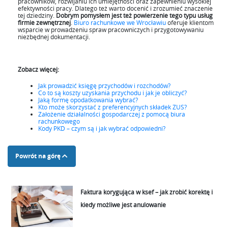
pracowników, rozwijaniu ich umiejętności oraz zapewnieniu wysokiej
efektywności pracy. Dlatego też warto docenić i zrozumieć znaczenie
tej dziedziny.
Dobrym pomysłem jest też powierzenie tego typu usług
firmie zewnętrznej
.
Biuro rachunkowe we Wrocławiu
oferuje klientom
wsparcie w prowadzeniu spraw pracowniczych i przygotowywaniu
niezbędnej dokumentacji.
Zobacz więcej:
Jak prowadzić księgę przychodów i rozchodów?
Co to są koszty uzyskania przychodu i jak je obliczyć?
Jaką formę opodatkowania wybrać?
Kto może skorzystać z preferencyjnych składek ZUS?
Założenie działalności gospodarczej z pomocą biura
rachunkowego
Kody PKD – czym są i jak wybrać odpowiedni?
Powrót na górę
Faktura korygująca w ksef – jak zrobić korektę i
kiedy możliwe jest anulowanie