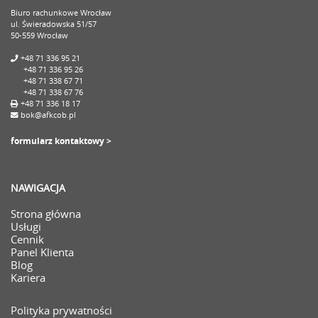
Biuro rachunkowe Wrocław
ul. Świeradowska 51/57
50-559 Wrocław
+48 71 336 95 21
+48 71 336 95 26
+48 71 338 67 71
+48 71 338 67 76
+48 71 336 18 17
bok@afkcob.pl
formularz kontaktowy >
NAWIGACJA
Strona główna
Usługi
Cennik
Panel Klienta
Blog
Kariera
Polityka prywatności