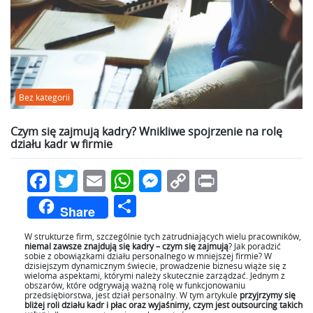
Bez kategorii
Czym się zajmują kadry? Wnikliwe spojrzenie na rolę
działu kadr w firmie
Facebook
Twitter
Email
WhatsApp
Messenger
Copy
Print
Link
Podziel
Share
się
W strukturze firm, szczególnie tych zatrudniających wielu pracowników,
niemal zawsze znajdują się kadry – czym się zajmują
? Jak poradzić
sobie z obowiązkami działu personalnego w mniejszej firmie? W
dzisiejszym dynamicznym świecie, prowadzenie biznesu wiąże się z
wieloma aspektami, którymi należy skutecznie zarządzać. Jednym z
obszarów, które odgrywają ważną rolę w funkcjonowaniu
przedsiębiorstwa, jest dział personalny. W tym artykule
przyjrzymy się
bliżej roli działu kadr i płac oraz wyjaśnimy, czym jest outsourcing takich