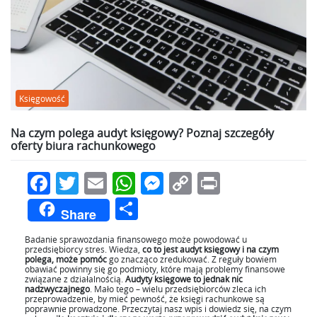
Księgowość
Na czym polega audyt księgowy? Poznaj szczegóły
oferty biura rachunkowego
Facebook
Twitter
Email
WhatsApp
Messenger
Copy
Print
Link
Podziel
Share
się
Badanie sprawozdania finansowego może powodować u
przedsiębiorcy stres. Wiedza,
co to jest audyt księgowy i na czym
polega, może pomóc
go znacząco zredukować. Z reguły bowiem
obawiać powinny się go podmioty, które mają problemy finansowe
związane z działalnością.
Audyty księgowe to jednak nic
nadzwyczajnego
. Mało tego – wielu przedsiębiorców zleca ich
przeprowadzenie, by mieć pewność, że księgi rachunkowe są
poprawnie prowadzone. Przeczytaj nasz wpis i dowiedz się, na czym