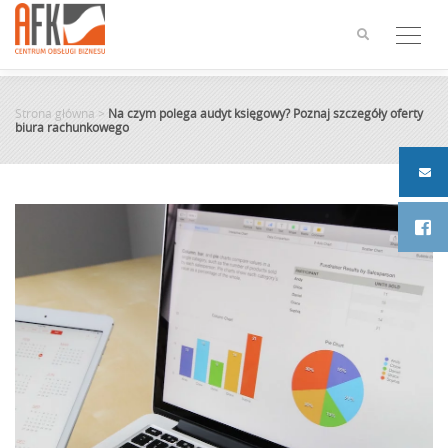
Skip
to
content
Strona główna
>
Na czym polega audyt księgowy? Poznaj szczegóły oferty
biura rachunkowego