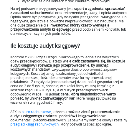
wysokość sald na kontach z dokumentami źródłowymi.
Na tej podstawie przygotowywany jest
raport o zgodności sprawozdań
z zasadami rachunkowości
oraz rekomendacje, uwagi i opinia audytora.
Opinia może być pozytywna, gdy wszystko jest zgodne i wiarygodne lub
negatywna, gdy istnieją poważne nieprawidłowości lub nadużycia. Ma
ona duże znaczenie dla
inwestorów, którzy często wymagają
przeprowadzenia audytu księgowego
przed podpisaniem kontraktu lub
dla wierzycieli czy innych podmiotów.
Ile kosztuje audyt księgowy?
Kontrole z ZUSu czy z Urzędu Skarbowego to jedna z największych
obaw przedsiębiorców. Dlatego
wiele osób zastanawia się, ile kosztuje
audyt księgowy i rozważa jego przeprowadzenie, by uniknąć
kosztownych mandatów
i zwyczajnie dbać o poprawność zapisów
księgowych. Koszt tej usługi uzależniony jest od wielkości
przedsiębiorstwa, ilości dokumentów oraz formy prowadzonej
działalności. Z reguły dla jednoosobowej działalności gospodarczej to
cena od 2 do 5 tys. zł, średniej wielkości firmy muszą liczyć się z
kosztem rzędu 10–20 tys. zł, a w dużych przedsiębiorstwach
odpowiednio więcej. To jednak
cena, którą niejednokrotnie warto
ponieść, by uniknąć zatrważających kar
, które mogą rzutować na
wizerunek i wiarygodność firmy.
AFK to
biuro rachunkowe
, któremu
możesz zlecić przeprowadzenie
audytu księgowego z zakresu podatków i księgowości
oraz
dokumentacji płacowo-kadrowych. Zapewniamy kompleksowy i rzetelny
przegląd ksiąg rachunkowych
, który pozwoli Ci spać spokojnie.