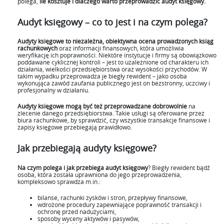
polega,
ile kosztuje i dlaczego warto przeprowadzić audyt księgowy.
Audyt księgowy – co to jest i na czym polega?
Audyty księgowe to niezależna, obiektywna ocena prowadzonych ksiąg
rachunkowych
oraz informacji finansowych, która umożliwia
weryfikację ich poprawności. Niektóre instytucje i firmy są obowiązkowo
poddawane cyklicznej kontroli – jest to uzależnione od charakteru ich
działania, wielkości przedsiębiorstwa oraz wysokości przychodów. W
takim wypadku przeprowadza je biegły rewident – jako osoba
wykonująca zawód zaufania publicznego jest on bezstronny, uczciwy i
profesjonalny w działaniu.
Audyty księgowe mogą być też przeprowadzane dobrowolnie
na
zlecenie danego przedsiębiorstwa. Takie usługi są oferowane przez
biura rachunkowe, by sprawdzić, czy wszystkie transakcje finansowe i
zapisy księgowe przebiegają prawidłowo.
Jak przebiegają audyty księgowe?
Na czym polega i jak przebiega audyt księgowy
? Biegły rewident bądź
osoba, która została uprawniona do jego przeprowadzenia,
kompleksowo sprawdza m.in.:
bilanse, rachunki zysków i stron, przepływy finansowe,
wdrożone procedury zapewniające poprawność transakcji i
ochronę przed nadużyciami,
sposoby wyceny aktywów i pasywów,