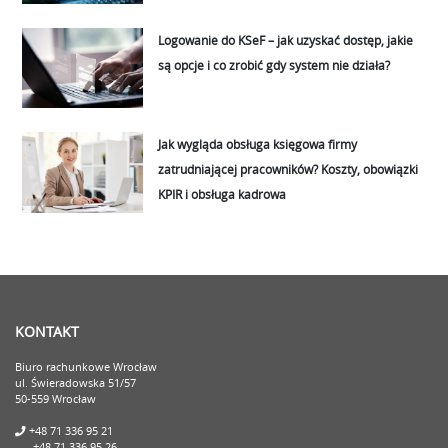
Logowanie do KSeF – jak uzyskać dostęp, jakie
są opcje i co zrobić gdy system nie działa?
Jak wygląda obsługa księgowa firmy
zatrudniającej pracowników? Koszty, obowiązki
KPIR i obsługa kadrowa
KONTAKT
Biuro rachunkowe Wrocław
ul. Świeradowska 51/57
50-559 Wrocław
+48 71 336 95 21
+48 71 336 95 26