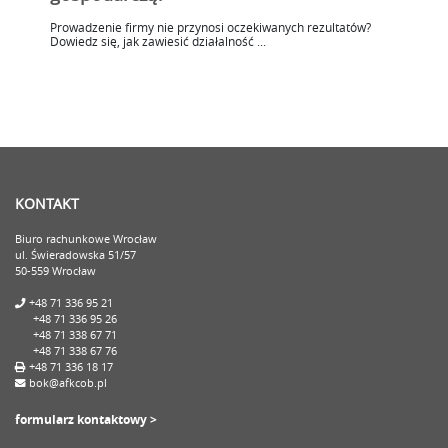
Prowadzenie firmy nie przynosi oczekiwanych rezultatów?
Dowiedz się, jak zawiesić działalność ...
KONTAKT
Biuro rachunkowe Wrocław
ul. Świeradowska 51/57
50-559 Wrocław
+48 71 336 95 21
+48 71 336 95 26
+48 71 338 67 71
+48 71 338 67 76
+48 71 336 18 17
bok@afkcob.pl
formularz kontaktowy >