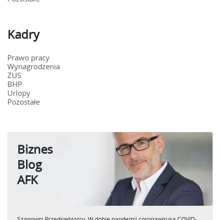
Kadry
Prawo pracy
Wynagrodzenia
ZUS
BHP
Urlopy
Pozostałe
Biznes
Blog
AFK
Szanowni Przedsiębiorcy, W dobie pandemii coronawirusa COVID-