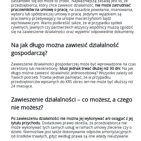
zastanowić się kto może to zrobić. Najważniejszą zasadą jest to, że
przedsiębiorca, który chce zawiesić działalność,
nie może zatrudniać
pracowników na umowę o pracę
, na zasadzie powołania, mianowania,
wyboru lub spółdzielczej umowy o pracę. Jedynym wyjątkiem są
pracownicy przebywający na urlopie macierzyńskim bądź
wychowawczym. Warto podkreślić także, że w przypadku spółek
cywilnych, jawnych czy partnerskich wszyscy wspólnicy muszą zgodzić
się na zawieszenie działalności oraz wypełnić odpowiednie dokumenty.
Na jak długo można zawiesić działalność
gospodarczą?
Zawieszenie działalności gospodarczej może być wprowadzone na czas
określony lub nieokreślony.
Musi jednak trwać dłużej niż 30 dni
. Na jak
długo można zawiesić działalność jednoosobową? Wszystko zależy od
Twoich potrzeb. Trzeba jednak pamiętać, że w przypadku
przedsiębiorców wpisanych do KRS okres ten nie może być dłuższy niż
24 miesiące.
Zawieszenie działalności – co możesz, a czego
nie możesz?
Po zawieszeniu działalności nie można jej wykonywać ani osiągać z jej
tytułu przychodu
. Dodatkowo prawo określa, że przedsiębiorca nie
może wykonywać tych samych usług w ramach umowy zlecenie czy o
dzieło. Niemożliwe jest także dokonywanie odpisów amortyzacyjnych
od środków trwałych, gdyż według prawa są one wtedy nieużywane.