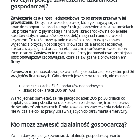
gospodarczej?
Zawieszenie działalności jednoosobowej to po prostu
przerwa w jej
prowadzeniu
. Dzięki niej przedsiębiorcy, którzy zmagają się ze
spadkiem popytu na produkt bądź usługę, opóźnieniami w płatnościach
lub problemami z płynnością finansową (brak środków na opłacenie
kosztów stałych, podatków czy składek) mogą uchronić się przed
kryzysem. To także rozwiązanie dla osób, które muszą czasowo
wyjechać z przyczyn osobistych, prowadzą działalność sezonową,
zastanawiają się nad pracą na etat lub chcą spróbować swoich sił w
innej branży.
Zawieszenie działalności firmy jednoosobowej zmniejsza
ilość obowiązków i zobowiązań
, które są związane z prowadzeniem
firmy.
Zawieszenie jednoosobowej działalności gospodarczej korzystne jest
ze
względów finansowych
. Gdy zdecydujesz się na ten krok, nie musisz:
opłacać składek ZUS i podatków dochodowych,
składać deklaracji ZUS ani VAT.
Warto jednak pamiętać, że nie płacąc składek ZUS po 30 dniach od
zapłaty ostatniej składki na ubezpieczenie zdrowotne, traci się prawo
do świadczeń zdrowotnych. Dodatkowo okres zawieszenia działalności
nie wlicza się do lat pracy uprawniających do otrzymania emerytury.
Kto może zawiesić działalność gospodarczą?
Zanim dowiesz się, jak zawiesić działalność gospodarczą, warto