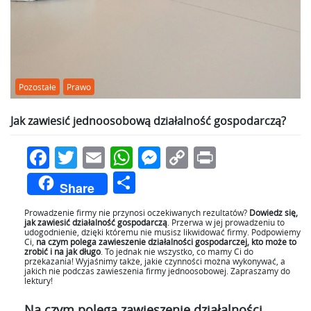
Pozostałe
Prawo
Jak zawiesić jednoosobową działalność gospodarczą?
Facebook
Twitter
Email
WhatsApp
Messenger
Copy
Print
Link
Podziel
Share
się
Prowadzenie firmy nie przynosi oczekiwanych rezultatów?
Dowiedz się,
jak zawiesić działalność gospodarczą
. Przerwa w jej prowadzeniu to
udogodnienie, dzięki któremu nie musisz likwidować firmy. Podpowiemy
Ci,
na czym polega zawieszenie działalności gospodarczej, kto może to
zrobić i na jak długo
. To jednak nie wszystko, co mamy Ci do
przekazania! Wyjaśnimy także, jakie czynności można wykonywać, a
jakich nie podczas zawieszenia firmy jednoosobowej. Zapraszamy do
lektury!
Na czym polega zawieszenie działalności