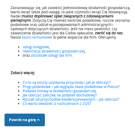
Zastanawiając się, jak zawiesić jednoosobową działalność gospodarczą,
warto wziąć także pod uwagę, to jakie czynności wciąż Cię obowiązują.
Nadal
musisz dopilnować opłat związanych z zobowiązaniami
pieniężnymi
. Dotyczą Cię również kontrole podatkowe, roczne zeznania
podatkowe oraz udział w postępowaniach administracyjnych i
sądowych dotyczących działalności. Jeśli nie masz pewności, czy
zawieszenie działalności jest dla Ciebie opłacalne,
zwróć się do nas
.
Nasze
biuro rachunkowe
to pełne wsparcie dla firm. Oferujemy:
usługi księgowe
,
rejestracja działalności gospodarczej
,
oraz
pozostałe usługi dla firm
.
Zobacz więcej:
Co to są koszty uzyskania przychodu i jak je obliczyć?
Progi podatkowe – jak wygląda skala podatkowa w Polsce?
Podatek liniowy w działalności gospodarczej
Jak obliczyć zaliczkę na podatek dochodowy?
Ryczałt od przychodów ewidencjonowanych – jak obliczyć?
Co warto wiedzieć o rozliczeniach z ZUS?
Powrót na górę