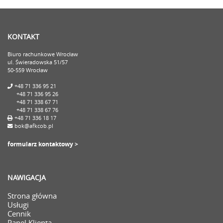
KONTAKT
Biuro rachunkowe Wrocław
ul. Świeradowska 51/57
50-559 Wrocław
+48 71 336 95 21
+48 71 336 95 26
+48 71 338 67 71
+48 71 338 67 76
+48 71 336 18 17
bok@afkcob.pl
formularz kontaktowy >
NAWIGACJA
Strona główna
Usługi
Cennik
Panel Klienta