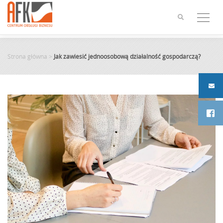
Skip
to
content
Strona główna
>
Jak zawiesić jednoosobową działalność gospodarczą?