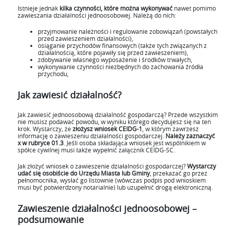
Istnieje jednak
kilka czynności, które można wykonywać
nawet pomimo
zawieszania działalności jednoosobowej. Należą do nich:
przyjmowanie należności i regulowanie zobowiązań (powstałych
przed zawieszeniem działalności),
osiąganie przychodów finansowych (także tych związanych z
działalnością, które pojawiły się przed zawieszeniem),
zdobywanie własnego wyposażenie i środków trwałych,
wykonywanie czynności niezbędnych do zachowania źródła
przychodu,
Jak zawiesić działalność?
Jak zawiesić jednoosobową działalność gospodarczą? Przede wszystkim
nie musisz podawać powodu, w wyniku którego decydujesz się na ten
krok. Wystarczy, że
złożysz wniosek CEIDG-1
, w którym zawrzesz
informację o zawieszeniu działalności gospodarczej.
Należy zaznaczyć
x w rubryce 01.3
. Jeśli osoba składająca wniosek jest wspólnikiem w
spółce cywilnej musi także wypełnić załącznik CEIDG-SC.
Jak złożyć wniosek o zawieszenie działalności gospodarczej?
Wystarczy
udać się osobiście do Urzędu Miasta lub Gminy
, przekazać go przez
pełnomocnika, wysłać go listownie (wówczas podpis pod wnioskiem
musi być potwierdzony notarialnie) lub uzupełnić drogą elektroniczną.
Zawieszenie działalności jednoosobowej –
podsumowanie